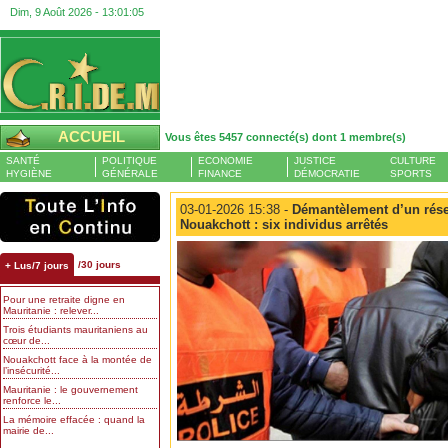
Dim, 9 Août 2026 -
13:01:05
ACCUEIL
Vous êtes 5457 connecté(s) dont 1 membre(s)
SANTÉ
POLITIQUE
ECONOMIE
JUSTICE
CULTURE
HYGIÈNE
GÉNÉRALE
FINANCE
DÉMOCRATIE
SPORTS
03-01-2026 15:38 -
Démantèlement d’un résea
Nouakchott : six individus arrêtés
/30 jours
+ Lus/7 jours
Pour une retraite digne en
Mauritanie : relever...
Trois étudiants mauritaniens au
cœur de...
Nouakchott face à la montée de
l’insécurité...
Mauritanie : le gouvernement
renforce le...
La mémoire effacée : quand la
mairie de...