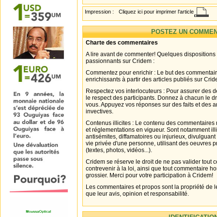
Impression :
Cliquez ici pour imprimer l'article
POSTEZ UN COMMEN
Charte des commentaires
A lire avant de commenter! Quelques dispositions
passionnants sur Cridem :
Commentez pour enrichir : Le but des commentair
enrichissants à partir des articles publiés sur Cri
Respectez vos interlocuteurs : Pour assurer des d
le respect des participants. Donnez à chacun le d
vous. Appuyez vos réponses sur des faits et des 
invectives.
Contenus illicites : Le contenu des commentaires n
et réglementations en vigueur. Sont notamment illi
antisémites, diffamatoires ou injurieux, divulguant
vie privée d'une personne, utilisant des oeuvres p
(textes, photos, vidéos...).
Cridem se réserve le droit de ne pas valider tout
contrevenir à la loi, ainsi que tout commentaire h
grossier. Merci pour votre participation à Cridem!
Les commentaires et propos sont la propriété de l
que leur avis, opinion et responsabilité.