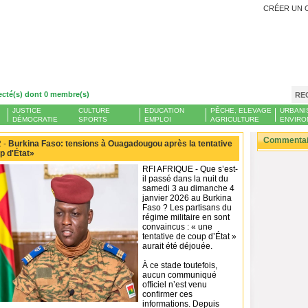
CRÉER UN 
ecté(s) dont 0 membre(s)
RE
JUSTICE
CULTURE
EDUCATION
PÊCHE, ELEVAGE
URBANI
DÉMOCRATIE
SPORTS
EMPLOI
AGRICULTURE
ENVIRO
Commentair
 -
Burkina Faso: tensions à Ouagadougou après la tentative
p d'État»
RFI AFRIQUE - Que s’est-
il passé dans la nuit du
samedi 3 au dimanche 4
janvier 2026 au Burkina
Faso ? Les partisans du
régime militaire en sont
convaincus : « une
tentative de coup d’État »
aurait été déjouée.
À ce stade toutefois,
aucun communiqué
officiel n’est venu
confirmer ces
informations. Depuis