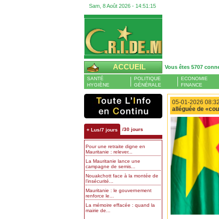
Sam, 8 Août 2026 -
14:51:16
ACCUEIL
Vous êtes 5707 conn
SANTÉ
POLITIQUE
ECONOMIE
HYGIÈNE
GÉNÉRALE
FINANCE
05-01-2026 08:32
alléguée de «cou
/30 jours
+ Lus/7 jours
Pour une retraite digne en
Mauritanie : relever...
La Mauritanie lance une
campagne de semis...
Nouakchott face à la montée de
l’insécurité...
Mauritanie : le gouvernement
renforce le...
La mémoire effacée : quand la
mairie de...