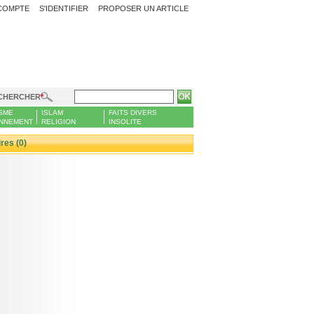
COMPTE
S'IDENTIFIER
PROPOSER UN ARTICLE
CHERCHER
SME
ISLAM
FAITS DIVERS
NNEMENT
RELIGION
INSOLITE
es (0)