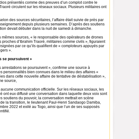
ios présentés comme des preuves d’un complot contre le
Traoré circulent sur les réseaux sociaux. Plusieurs militaires ont
elon des sources sécuritaires, l’affaire était suivie de près par
enseignement depuis plusieurs semaines. D’après des soutiens
tion devait débuter dans la nuit de samedi à dimanche.
s mêmes sources, « le responsable des opérateurs de drones
s proches d’Ibrahim Traoré, militaires comme civils », figuraient
ésignées par ce qu’ils qualifient de « comploteurs appuyés par
gers ».
s se poursuivent »
les arrestations se poursuivent », confirme une source à
personnalités bien connues dans le milieu des affaires «
ées dans cette nouvelle affaire de tentative de déstabilisation »,
me source,
 aucune communication officielle. Sur les réseaux sociaux, les
é ont eux diffusé une conversation dans laquelle deux voix sont
s soutiens du pouvoir, la conversation mettrait en scène
 de la transition, le lieutenant Paul-Henri Sandaogo Damiba,
mbre 2022 et exilé au Togo, ainsi que l’un de ses supposés
ntifié.