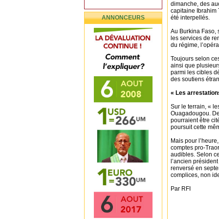
dimanche, des aud
capitaine Ibrahim 
ANNONCEURS
été interpellés.
Au Burkina Faso, s
les services de r
du régime, l’opéra
Toujours selon ce
ainsi que plusieur
parmi les cibles d
des soutiens étran
« Les arrestation
Sur le terrain, « 
Ouagadougou. Des 
pourraient être cit
poursuit cette mê
Mais pour l’heure,
comptes pro-Traor
audibles. Selon ce
l’ancien président
renversé en septe
complices, non ide
Par RFI