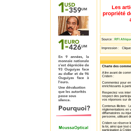
Les art
propriété d
Source :
RFI Afriqu
Impression :
Cliquez
Charte des comme
A lire avant de com
Cridem :
Commentez pour enri
enrichissants à parti
Respectez vos interl
respect des partici
vos réponses sur de
Contenus illicites :
réglementations en v
diffamatoires ou inju
personne, utilisant d
Cridem se réserve le
la loi, ainsi que to
participation à Cride