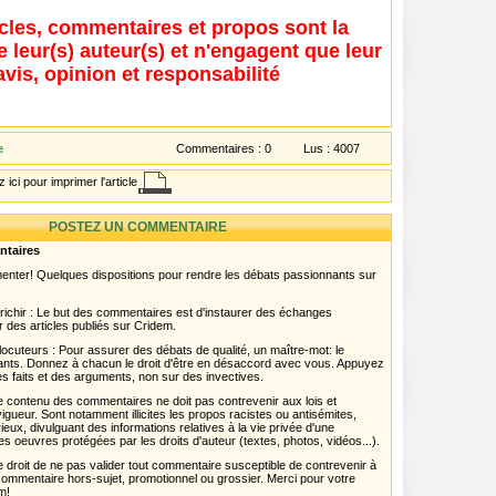
icles, commentaires et propos sont la
e leur(s) auteur(s) et n'engagent que leur
avis, opinion et responsabilité
e
Commentaires :
0
Lus :
4007
 ici pour imprimer l'article
POSTEZ UN COMMENTAIRE
ntaires
menter! Quelques dispositions pour rendre les débats passionnants sur
chir : Le but des commentaires est d'instaurer des échanges
r des articles publiés sur Cridem.
ocuteurs : Pour assurer des débats de qualité, un maître-mot: le
pants. Donnez à chacun le droit d'être en désaccord avec vous. Appuyez
s faits et des arguments, non sur des invectives.
 Le contenu des commentaires ne doit pas contrevenir aux lois et
igueur. Sont notamment illicites les propos racistes ou antisémites,
rieux, divulguant des informations relatives à la vie privée d'une
es oeuvres protégées par les droits d'auteur (textes, photos, vidéos...).
 droit de ne pas valider tout commentaire susceptible de contrevenir à
ut commentaire hors-sujet, promotionnel ou grossier. Merci pour votre
m!