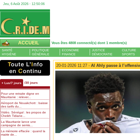
Jeu, 6 Août 2026 -
12:50:06
ACCUEIL
Vous êtes 4808 connecté(s) dont 1 membre(s)
SANTÉ
POLITIQUE
ECONOMIE
JUSTICE
CULTURE
HYGIÈNE
GÉNÉRALE
FINANCE
DÉMOCRATIE
SPORTS
20-01-2026 11:27 -
Al Ahly passe à l’offens
/30 jours
+ Lus/7 jours
Pour une retraite digne en
Mauritanie : relever...
Aéroport de Nouakchott : baisse
des tarifs du...
Vidéo. Sénégal : les propos de
Cheikh Tidiane...
La Mauritanie lance une
campagne de semis...
La mémoire effacée : quand la
mairie de...