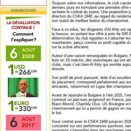
Toujours selon nos informations, le club cairot
derniers jours en formulant une première offre
ANNONCEURS
racheter le contrat du joueur. Une proposition j
direction du CSKA 1948, au regard du rendement
son statut de meilleur buteur du championnat.
Face à ce refus, les dirigeants d’Al Ahly ont r
la hausse, en portant leur offre à près de 500 0
détermination du club égyptien à s’attacher le
mauritanien, perçu comme un profil capable d’
sur la scène africaine.
Auteur d’une saison remarquable en Bulgarie, 
buts en 18 matchs, des statistiques qui ont atti
clubs, mais c’est bien Al Ahly qui semble aujo
dossier.
Son profil de pivot puissant, doté d’un excellen
du placement, correspond parfaitement aux ex
africaines, notamment en Ligue des champion
Avant de rejoindre la Bulgarie à l’été 2025, l’in
construit un parcours progressif en France, p
Blanc-Mesnil, Chambly Oise, US Boulogne et 
cheminement qui lui a permis de gagner en matu
le but.
Sous contrat avec le CSKA 1948 jusqu’en 202
concentré sur ses performances sportives, tan
pourraient s’intensifier dans les prochaines se