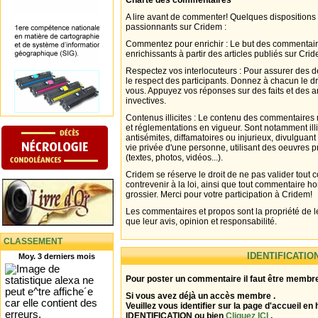
Charte des commentaires
A lire avant de commenter! Quelques dispositions
passionnants sur Cridem :
Commentez pour enrichir : Le but des commentair
enrichissants à partir des articles publiés sur Cri
Respectez vos interlocuteurs : Pour assurer des d
le respect des participants. Donnez à chacun le d
vous. Appuyez vos réponses sur des faits et des 
invectives.
Contenus illicites : Le contenu des commentaires n
et réglementations en vigueur. Sont notamment illi
antisémites, diffamatoires ou injurieux, divulguant
vie privée d'une personne, utilisant des oeuvres p
(textes, photos, vidéos...).
Cridem se réserve le droit de ne pas valider tout
contrevenir à la loi, ainsi que tout commentaire h
grossier. Merci pour votre participation à Cridem!
Les commentaires et propos sont la propriété de l
que leur avis, opinion et responsabilité.
CLASSEMENT
IDENTIFICATIO
Moy. 3 derniers mois
Pour poster un commentaire il faut être membre
Si vous avez déjà un accès membre .
Veuillez vous identifier sur la page d'accueil en 
IDENTIFICATION ou bien
Cliquez ICI
.