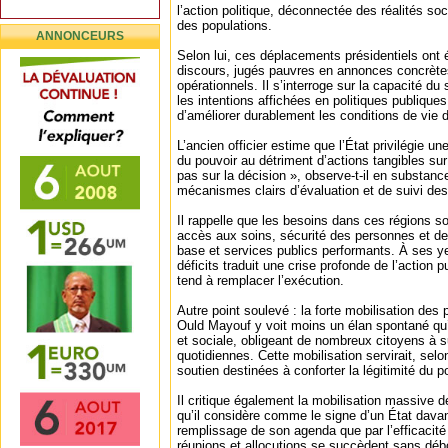
l’action politique, déconnectée des réalités soc
des populations.
ANNONCEURS
Selon lui, ces déplacements présidentiels ont
discours, jugés pauvres en annonces concrèt
opérationnels. Il s’interroge sur la capacité du
les intentions affichées en politiques publique
d’améliorer durablement les conditions de vie 
L’ancien officier estime que l’État privilégie 
du pouvoir au détriment d’actions tangibles sur 
pas sur la décision », observe-t-il en substanc
mécanismes clairs d’évaluation et de suivi d
Il rappelle que les besoins dans ces régions s
accès aux soins, sécurité des personnes et des
base et services publics performants. À ses y
déficits traduit une crise profonde de l’action
tend à remplacer l’exécution.
Autre point soulevé : la forte mobilisation des 
Ould Mayouf y voit moins un élan spontané qu’
et sociale, obligeant de nombreux citoyens à s
quotidiennes. Cette mobilisation servirait, selo
soutien destinées à conforter la légitimité du p
Il critique également la mobilisation massive d
qu’il considère comme le signe d’un État dava
remplissage de son agenda que par l’efficacit
réunions et allocutions se succèdent sans débo