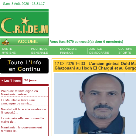
Sam, 8 Août 2026 -
13:31:17
ACCUEIL
Vous êtes 5070 connecté(s) dont 0 membre(s)
SANTÉ
POLITIQUE
ECONOMIE
JUSTICE
CULTURE
HYGIÈNE
GÉNÉRALE
FINANCE
DÉMOCRATIE
SPORTS
12-02-2026 16:33 -
L’ancien général Ould May
Ghazouani au Hodh El Chargui et au Gorgo
/30 jours
+ Lus/7 jours
Pour une retraite digne en
Mauritanie : relever...
La Mauritanie lance une
campagne de semis...
Nouakchott face à la montée de
l’insécurité...
La mémoire effacée : quand la
mairie de...
Mauritanie : le gouvernement
renforce le...