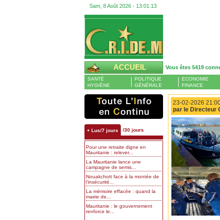
Sam, 8 Août 2026 -
13:01:14
ACCUEIL
Vous êtes 5419 conn
SANTÉ
POLITIQUE
ECONOMIE
HYGIÈNE
GÉNÉRALE
FINANCE
23-02-2026 21:00
par le Directeur
/30 jours
+ Lus/7 jours
Pour une retraite digne en
Mauritanie : relever...
La Mauritanie lance une
campagne de semis...
Nouakchott face à la montée de
l’insécurité...
La mémoire effacée : quand la
mairie de...
Mauritanie : le gouvernement
renforce le...