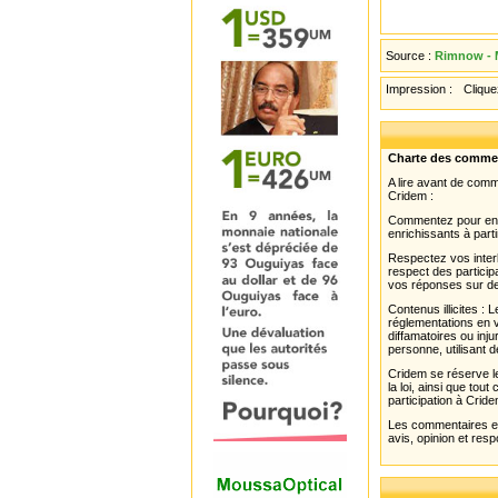
Source :
Rimnow - 
Impression :
Cliquez
Charte des comme
A lire avant de com
Cridem :
Commentez pour enri
enrichissants à parti
Respectez vos interl
respect des partici
vos réponses sur de
Contenus illicites :
réglementations en v
diffamatoires ou inju
personne, utilisant d
Cridem se réserve le
la loi, ainsi que to
participation à Cride
Les commentaires et 
avis, opinion et resp