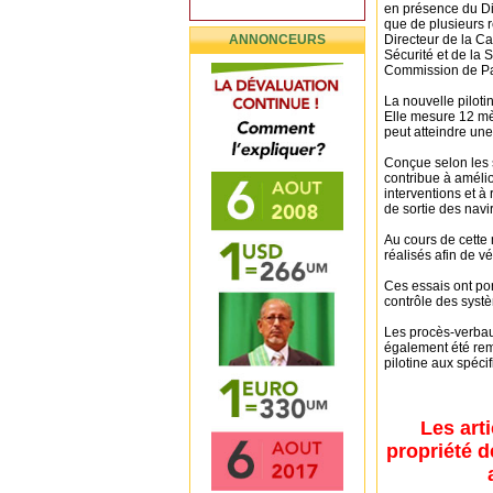
en présence du Dir
que de plusieurs 
ANNONCEURS
Directeur de la Ca
Sécurité et de la 
Commission de Pa
La nouvelle pilot
Elle mesure 12 mèt
peut atteindre un
Conçue selon les s
contribue à amélio
interventions et à
de sortie des navi
Au cours de cette 
réalisés afin de v
Ces essais ont port
contrôle des systè
Les procès-verbau
également été remi
pilotine aux spéci
Les art
propriété d