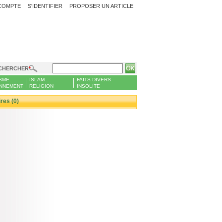
COMPTE
S'IDENTIFIER
PROPOSER UN ARTICLE
CHERCHER
SME
ISLAM
FAITS DIVERS
NNEMENT
RELIGION
INSOLITE
es (0)