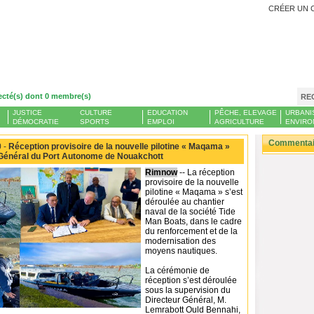
CRÉER UN 
ecté(s) dont 0 membre(s)
RE
JUSTICE
CULTURE
EDUCATION
PÊCHE, ELEVAGE
URBANI
DÉMOCRATIE
SPORTS
EMPLOI
AGRICULTURE
ENVIRO
Commentair
 -
Réception provisoire de la nouvelle pilotine « Maqama »
 Général du Port Autonome de Nouakchott
Rimnow
-- La réception
provisoire de la nouvelle
pilotine « Maqama » s’est
déroulée au chantier
naval de la société Tide
Man Boats, dans le cadre
du renforcement et de la
modernisation des
moyens nautiques.
La cérémonie de
réception s’est déroulée
sous la supervision du
Directeur Général, M.
Lemrabott Ould Bennahi,