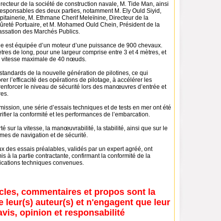
ecteur de la société de construction navale, M. Tide Man, ainsi
responsables des deux parties, notamment M. Ely Ould Siyid,
pitainerie, M. Ethmane Cherif Meleïnine, Directeur de la
Sûreté Portuaire, et M. Mohamed Ould Chein, Président de la
ssation des Marchés Publics.
ine est équipée d’un moteur d’une puissance de 900 chevaux.
res de long, pour une largeur comprise entre 3 et 4 mètres, et
e vitesse maximale de 40 nœuds.
tandards de la nouvelle génération de pilotines, ce qui
rer l’efficacité des opérations de pilotage, à accélérer les
 renforcer le niveau de sécurité lors des manœuvres d’entrée et
res.
mission, une série d’essais techniques et de tests en mer ont été
érifier la conformité et les performances de l’embarcation.
é sur la vitesse, la manœuvrabilité, la stabilité, ainsi que sur le
mes de navigation et de sécurité.
x des essais préalables, validés par un expert agréé, ont
s à la partie contractante, confirmant la conformité de la
fications techniques convenues.
icles, commentaires et propos sont la
e leur(s) auteur(s) et n'engagent que leur
avis, opinion et responsabilité