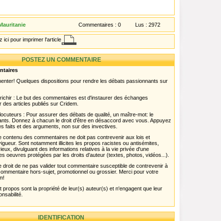
Mauritanie
Commentaires :
0
Lus :
2972
 ici pour imprimer l'article
POSTEZ UN COMMENTAIRE
ntaires
menter! Quelques dispositions pour rendre les débats passionnants sur
chir : Le but des commentaires est d'instaurer des échanges
r des articles publiés sur Cridem.
ocuteurs : Pour assurer des débats de qualité, un maître-mot: le
pants. Donnez à chacun le droit d'être en désaccord avec vous. Appuyez
s faits et des arguments, non sur des invectives.
 Le contenu des commentaires ne doit pas contrevenir aux lois et
igueur. Sont notamment illicites les propos racistes ou antisémites,
rieux, divulguant des informations relatives à la vie privée d'une
es oeuvres protégées par les droits d'auteur (textes, photos, vidéos...).
 droit de ne pas valider tout commentaire susceptible de contrevenir à
ut commentaire hors-sujet, promotionnel ou grossier. Merci pour votre
m!
propos sont la propriété de leur(s) auteur(s) et n'engagent que leur
onsabilité.
IDENTIFICATION