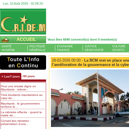
Lun, 10 Août 2026 -
02:08:20
ACCUEIL
Vous êtes 6040 connecté(s) dont 0 membre(s)
SANTÉ
POLITIQUE
ECONOMIE
JUSTICE
CULTURE
HYGIÈNE
GÉNÉRALE
FINANCE
DÉMOCRATIE
SPORTS
28-02-2026 00:00 -
La BCM met en place une 
l’amélioration de la gouvernance et la cybe
/30 jours
+ Lus/7 jours
Pour une retraite digne en
Mauritanie : relever...
Trois étudiants mauritaniens au
cœur de...
Mauritanie : le gouvernement
renforce le...
La mémoire effacée : quand la
mairie de...
Conseil des ministres :
présentation d’une...