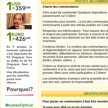
POSTEZ UN COMMEN
Charte des commentaires
A lire avant de commenter! Quelques dispositions
passionnants sur Cridem :
Commentez pour enrichir : Le but des commentair
enrichissants à partir des articles publiés sur Cri
Respectez vos interlocuteurs : Pour assurer des d
le respect des participants. Donnez à chacun le d
vous. Appuyez vos réponses sur des faits et des 
invectives.
Contenus illicites : Le contenu des commentaires n
et réglementations en vigueur. Sont notamment illi
antisémites, diffamatoires ou injurieux, divulguant
vie privée d'une personne, utilisant des oeuvres p
(textes, photos, vidéos...).
Cridem se réserve le droit de ne pas valider tout
contrevenir à la loi, ainsi que tout commentaire h
grossier. Merci pour votre participation à Cridem!
Les commentaires et propos sont la propriété de l
que leur avis, opinion et responsabilité.
IDENTIFICATIO
Pour poster un commentaire il faut être membre
Si vous avez déjà un accès membre .