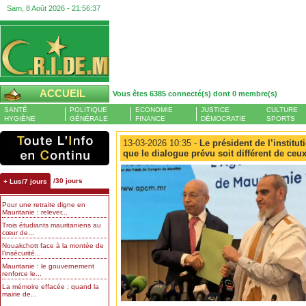
Sam, 8 Août 2026 -
21:56:38
ACCUEIL
Vous êtes 6385 connecté(s) dont 0 membre(s)
SANTÉ
POLITIQUE
ECONOMIE
JUSTICE
CULTURE
HYGIÈNE
GÉNÉRALE
FINANCE
DÉMOCRATIE
SPORTS
13-03-2026 10:35 -
Le président de l’institut
que le dialogue prévu soit différent de ceu
/30 jours
+ Lus/7 jours
Pour une retraite digne en
Mauritanie : relever...
Trois étudiants mauritaniens au
cœur de...
Nouakchott face à la montée de
l’insécurité...
Mauritanie : le gouvernement
renforce le...
La mémoire effacée : quand la
mairie de...