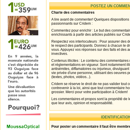
POSTEZ UN COMMEN
Charte des commentaires
A lire avant de commenter! Quelques dispositions
passionnants sur Cridem :
Commentez pour enrichir : Le but des commentair
enrichissants à partir des articles publiés sur Cri
Respectez vos interlocuteurs : Pour assurer des d
le respect des participants. Donnez à chacun le d
vous. Appuyez vos réponses sur des faits et des 
invectives.
Contenus illicites : Le contenu des commentaires n
et réglementations en vigueur. Sont notamment illi
antisémites, diffamatoires ou injurieux, divulguant
vie privée d'une personne, utilisant des oeuvres p
(textes, photos, vidéos...).
Cridem se réserve le droit de ne pas valider tout
contrevenir à la loi, ainsi que tout commentaire h
grossier. Merci pour votre participation à Cridem!
Les commentaires et propos sont la propriété de l
que leur avis, opinion et responsabilité.
IDENTIFICATIO
Pour poster un commentaire il faut être membre