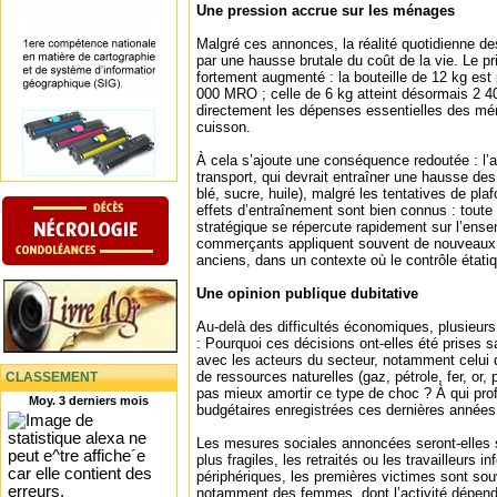
Une pression accrue sur les ménages
Malgré ces annonces, la réalité quotidienne d
par une hausse brutale du coût de la vie. Le p
fortement augmenté : la bouteille de 12 kg est
000 MRO ; celle de 6 kg atteint désormais 2 
directement les dépenses essentielles des m
cuisson.
À cela s’ajoute une conséquence redoutée : l’
transport, qui devrait entraîner une hausse des
blé, sucre, huile), malgré les tentatives de pl
effets d’entraînement sont bien connus : toute
stratégique se répercute rapidement sur l’ense
commerçants appliquent souvent de nouveaux 
anciens, dans un contexte où le contrôle étatiq
Une opinion publique dubitative
Au-delà des difficultés économiques, plusieurs i
: Pourquoi ces décisions ont-elles été prises s
avec les acteurs du secteur, notamment celui 
de ressources naturelles (gaz, pétrole, fer, or, 
CLASSEMENT
pas mieux amortir ce type de choc ? À qui prof
Moy. 3 derniers mois
budgétaires enregistrées ces dernières années
Les mesures sociales annoncées seront-elles s
plus fragiles, les retraités ou les travailleurs 
périphériques, les premières victimes sont sou
notamment des femmes, dont l’activité dépend 