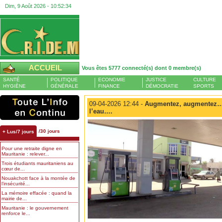
Dim, 9 Août 2026 -
10:52:35
ACCUEIL
Vous êtes 5777 connecté(s) dont 0 membre(s)
SANTÉ
POLITIQUE
ECONOMIE
JUSTICE
CULTURE
HYGIÈNE
GÉNÉRALE
FINANCE
DÉMOCRATIE
SPORTS
09-04-2026 12:44 -
Augmentez, augmentez… T
l’eau….
/30 jours
+ Lus/7 jours
Pour une retraite digne en
Mauritanie : relever...
Trois étudiants mauritaniens au
cœur de...
Nouakchott face à la montée de
l’insécurité...
La mémoire effacée : quand la
mairie de...
Mauritanie : le gouvernement
renforce le...