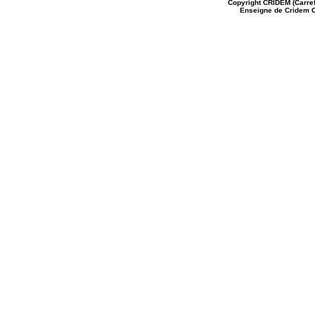
Copyright
CRIDEM (Carref
Enseigne de Cridem C