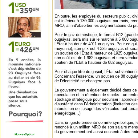
En outre, les employés du secteurs public, civil
est inférieur à 130 000 ouguiyas par mois, rec
MRO, afin d’absorber les augmentations du pri
Pour le gaz domestique, le format B12 (grande 
ouguiyas, sera mis sur le marché à 5 000 ougu
l’État à hauteur de 4011 ouguiyas. Pour ce qui 
moyenne), son prix est 4 325 ouguiyas et sera
un soutien de l’État à hauteur de 1925 ouguiyas
son coût est de 1 982 ouguiyas et sera vendu
soutien de l’État à hauteur de 882 ouguiyas.
Pour chaque litre de gasoil, l’État subvention
Concernant l’essence, un soutien de 88 ouguiya
de l’électricité ne changera pas.
Le gouvernement a également décidé dans ce c
spéculation et la rétention de stocks ; un ren
stockage stratégique pour sécuriser l’approvi
d’austérité dans l’Administration (limitation des
interdiction de l’usage des véhicules tout-terrain
énergétique…).
Dans un geste présenté comme symbolique, le 
renoncé à un million MRO de son salaire mens
du gouvernement ont aussi consenti à des rédu