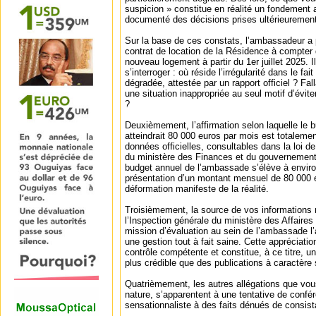
suspicion » constitue en réalité un fondement ad
documenté des décisions prises ultérieurement
Sur la base de ces constats, l’ambassadeur a p
contrat de location de la Résidence à compter d
nouveau logement à partir du 1er juillet 2025. I
s’interroger : où réside l’irrégularité dans le fa
dégradée, attestée par un rapport officiel ? Falla
une situation inappropriée au seul motif d’évite
?
Deuxièmement, l’affirmation selon laquelle le
atteindrait 80 000 euros par mois est totalem
données officielles, consultables dans la loi de
du ministère des Finances et du gouvernement,
budget annuel de l’ambassade s’élève à envir
présentation d’un montant mensuel de 80 000 
déformation manifeste de la réalité.
Troisièmement, la source de vos informations n
l’Inspection générale du ministère des Affaires
mission d’évaluation au sein de l’ambassade l’
une gestion tout à fait saine. Cette appréciat
contrôle compétente et constitue, à ce titre, u
plus crédible que des publications à caractère 
Quatrièmement, les autres allégations que vous
nature, s’apparentent à une tentative de confér
sensationnaliste à des faits dénués de consis