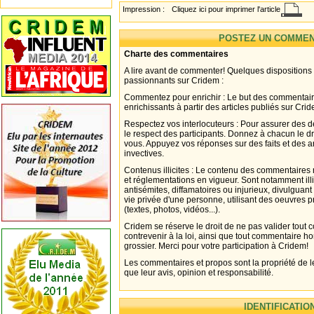
Impression :
Cliquez ici pour imprimer l'article
POSTEZ UN COMMEN
Charte des commentaires
A lire avant de commenter! Quelques dispositions
passionnants sur Cridem :
Commentez pour enrichir : Le but des commentair
enrichissants à partir des articles publiés sur Cri
Respectez vos interlocuteurs : Pour assurer des d
le respect des participants. Donnez à chacun le d
vous. Appuyez vos réponses sur des faits et des 
invectives.
Contenus illicites : Le contenu des commentaires n
et réglementations en vigueur. Sont notamment illi
antisémites, diffamatoires ou injurieux, divulguant
vie privée d'une personne, utilisant des oeuvres p
(textes, photos, vidéos...).
Cridem se réserve le droit de ne pas valider tout
contrevenir à la loi, ainsi que tout commentaire h
grossier. Merci pour votre participation à Cridem!
Les commentaires et propos sont la propriété de l
que leur avis, opinion et responsabilité.
IDENTIFICATIO