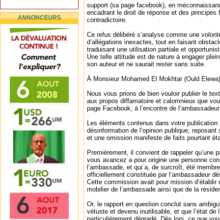
support (sa page facebook), en méconnaissanc
encadrant le droit de réponse et des principe
ANNONCEURS
contradictoire.
Ce refus délibéré s’analyse comme une volonté 
d’allégations inexactes, tout en faisant obstacle
traduisant une utilisation partiale et opportunis
Une telle attitude est de nature à engager plei
son auteur et ne saurait rester sans suite.
À Monsieur Mohamed El Mokhtar (Ould Elewa)
Nous vous prions de bien vouloir publier le tex
aux propos diffamatoire et calomnieux que vou
page Facebook, à l’encontre de l’ambassadeur
Les éléments contenus dans votre publication r
désinformation de l’opinion publique, reposant
et une omission manifeste de faits pourtant éta
Premièrement, il convient de rappeler qu’une p
vous avancez a pour origine une personne con
l’ambassade, et qui a, de surcroît, été memb
officiellement constituée par l’ambassadeur dè
Cette commission avait pour mission d’établir un
mobilier de l’ambassade ainsi que de la réside
Or, le rapport en question conclut sans ambiguï
vétuste et devenu inutilisable, et que l’état de 
particulièrement dégradé. Dès lors, ce que v