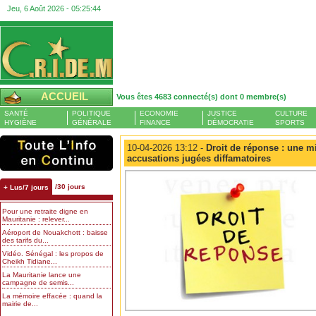
Jeu, 6 Août 2026 -
05:25:44
ACCUEIL
Vous êtes 4683 connecté(s) dont 0 membre(s)
SANTÉ
POLITIQUE
ECONOMIE
JUSTICE
CULTURE
HYGIÈNE
GÉNÉRALE
FINANCE
DÉMOCRATIE
SPORTS
10-04-2026 13:12 -
Droit de réponse : une mi
accusations jugées diffamatoires
/30 jours
+ Lus/7 jours
Pour une retraite digne en
Mauritanie : relever...
Aéroport de Nouakchott : baisse
des tarifs du...
Vidéo. Sénégal : les propos de
Cheikh Tidiane...
La Mauritanie lance une
campagne de semis...
La mémoire effacée : quand la
mairie de...