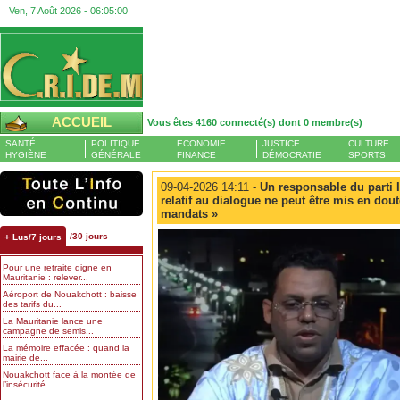
Ven, 7 Août 2026 -
06:05:01
ACCUEIL
Vous êtes 4160 connecté(s) dont 0 membre(s)
SANTÉ
POLITIQUE
ECONOMIE
JUSTICE
CULTURE
HYGIÈNE
GÉNÉRALE
FINANCE
DÉMOCRATIE
SPORTS
09-04-2026 14:11 -
Un responsable du parti I
relatif au dialogue ne peut être mis en doute
mandats »
/30 jours
+ Lus/7 jours
Pour une retraite digne en
Mauritanie : relever...
Aéroport de Nouakchott : baisse
des tarifs du...
La Mauritanie lance une
campagne de semis...
La mémoire effacée : quand la
mairie de...
Nouakchott face à la montée de
l’insécurité...