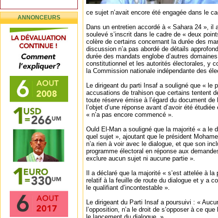
ce sujet n’avait encore été engagée dans le cad
ANNONCEURS
Dans un entretien accordé à « Sahara 24 », il 
soulevé s’inscrit dans le cadre de « deux point
colère de certains concernant la durée des man
discussion n’a pas abordé de détails approfond
durée des mandats englobe d’autres domaines,
constitutionnel et les autorités électorales, y co
la Commission nationale indépendante des éle
Le dirigeant du parti Insaf a souligné que « le
accusations de trahison que certains tentent de 
toute réserve émise à l’égard du document de l’
l’objet d’une réponse avant d’avoir été étudiée 
« n’a pas encore commencé ».
Ould El-Man a souligné que la majorité « a le d
quel sujet », ajoutant que le président Moha
n’a rien à voir avec le dialogue, et que son inc
programme électoral en réponse aux demandes 
exclure aucun sujet ni aucune partie ».
Il a déclaré que la majorité « s’est attelée à 
relatif à la feuille de route du dialogue et y 
le qualifiant d’incontestable ».
Le dirigeant du Parti Insaf a poursuivi : « Aucun
l’opposition, n’a le droit de s’opposer à ce que 
le lancement du dialogue. »