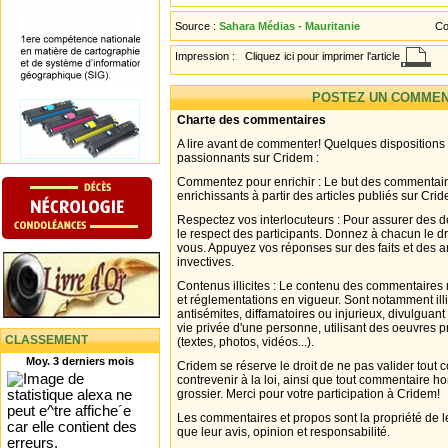
Source :
Sahara Médias - Mauritanie
Co
Impression :
Cliquez ici pour imprimer l'article
POSTEZ UN COMMEN
Charte des commentaires
A lire avant de commenter! Quelques dispositions
passionnants sur Cridem :
Commentez pour enrichir : Le but des commentair
enrichissants à partir des articles publiés sur Cri
Respectez vos interlocuteurs : Pour assurer des d
le respect des participants. Donnez à chacun le d
vous. Appuyez vos réponses sur des faits et des 
invectives.
Contenus illicites : Le contenu des commentaires n
et réglementations en vigueur. Sont notamment illi
antisémites, diffamatoires ou injurieux, divulguant
vie privée d'une personne, utilisant des oeuvres p
CLASSEMENT
(textes, photos, vidéos...).
Moy. 3 derniers mois
Cridem se réserve le droit de ne pas valider tout
contrevenir à la loi, ainsi que tout commentaire h
grossier. Merci pour votre participation à Cridem!
Les commentaires et propos sont la propriété de l
que leur avis, opinion et responsabilité.