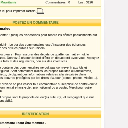
 Mauritanie
Commentaires :
0
Lus :
3126
 ici pour imprimer l'article
POSTEZ UN COMMENTAIRE
ntaires
menter! Quelques dispositions pour rendre les débats passionnants sur
chir : Le but des commentaires est d'instaurer des échanges
r des articles publiés sur Cridem.
ocuteurs : Pour assurer des débats de qualité, un maître-mot: le
pants. Donnez à chacun le droit d'être en désaccord avec vous. Appuyez
s faits et des arguments, non sur des invectives.
 Le contenu des commentaires ne doit pas contrevenir aux lois et
igueur. Sont notamment illicites les propos racistes ou antisémites,
rieux, divulguant des informations relatives à la vie privée d'une
es oeuvres protégées par les droits d'auteur (textes, photos, vidéos...).
 droit de ne pas valider tout commentaire susceptible de contrevenir à
ut commentaire hors-sujet, promotionnel ou grossier. Merci pour votre
m!
propos sont la propriété de leur(s) auteur(s) et n'engagent que leur
onsabilité.
IDENTIFICATION
mentaire il faut être membre .