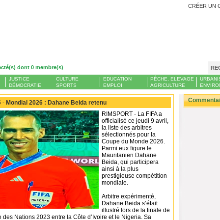
CRÉER UN 
ecté(s) dont 0 membre(s)
RE
JUSTICE
CULTURE
EDUCATION
PÊCHE, ELEVAGE
URBANI
DÉMOCRATIE
SPORTS
EMPLOI
AGRICULTURE
ENVIRO
Commentair
 -
Mondial 2026 : Dahane Beida retenu
RIMSPORT - La FIFA a
officialisé ce jeudi 9 avril,
la liste des arbitres
sélectionnés pour la
Coupe du Monde 2026.
Parmi eux figure le
Mauritanien Dahane
Beida, qui participera
ainsi à la plus
prestigieuse compétition
mondiale.
Arbitre expérimenté,
Dahane Beida s’était
illustré lors de la finale de
 des Nations 2023 entre la Côte d’Ivoire et le Nigeria. Sa