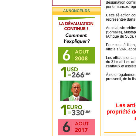
désignation confir
performances régu
ANNONCEURS
Cette sélection co
représentée dans l
Au total, six arbit
(Somalie), Mustap
(Afrique du Sud),
Pour cette édition,
officiels VAR, app
Les officiels enta
du 31 mai. Les arb
centraux et assist
À noter également
pressenti, de la lis
Les art
propriété d