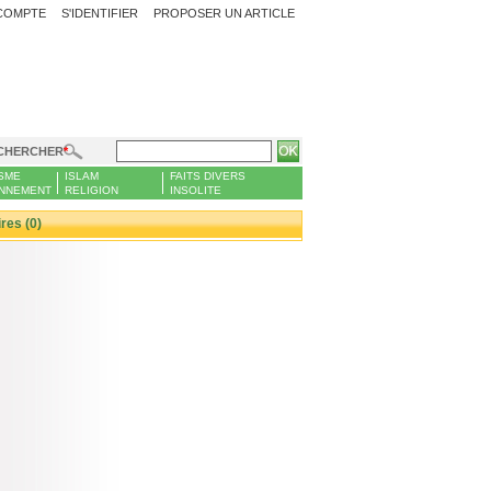
COMPTE
S'IDENTIFIER
PROPOSER UN ARTICLE
CHERCHER
SME
ISLAM
FAITS DIVERS
NNEMENT
RELIGION
INSOLITE
es (0)