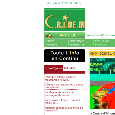
Ven, 7 Août 2026 -
08:04:56
ACCUEIL
Vous êtes 5119 conn
SANTÉ
POLITIQUE
ECONOMIE
HYGIÈNE
GÉNÉRALE
FINANCE
09-04-2026 21:45
/30 jours
+ Lus/7 jours
Pour une retraite digne en
Mauritanie : relever...
Aéroport de Nouakchott : baisse
des tarifs du...
La Mauritanie lance une
campagne de semis...
La mémoire effacée : quand la
mairie de...
Nouakchott face à la montée de
l’insécurité...
la Coupe d’Afrique