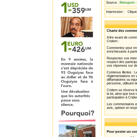
Source :
Rimsport -
Impression :
Cliquez
Charte des comme
A lire avant de com
Cridem :
Commentez pour enri
enrichissants à parti
Respectez vos interl
respect des partici
vos réponses sur de
Contenus illicites :
réglementations en v
diffamatoires ou inju
personne, utilisant d
Cridem se réserve le
la loi, ainsi que to
participation à Cride
Les commentaires et 
avis, opinion et resp
Pour poster un com