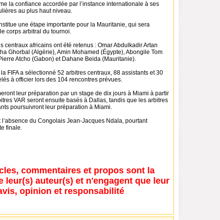
me la confiance accordée par l’instance internationale à ses
lières au plus haut niveau.
nstitue une étape importante pour la Mauritanie, qui sera
e corps arbitral du tournoi.
res centraux africains ont été retenus : Omar Abdulkadir Artan
ha Ghorbal (Algérie), Amin Mohamed (Égypte), Abongile Tom
 Pierre Atcho (Gabon) et Dahane Beida (Mauritanie).
 la FIFA a sélectionné 52 arbitres centraux, 88 assistants et 30
elés à officier lors des 104 rencontres prévues.
meront leur préparation par un stage de dix jours à Miami à partir
itres VAR seront ensuite basés à Dallas, tandis que les arbitres
ants poursuivront leur préparation à Miami.
 l’absence du Congolais Jean-Jacques Ndala, pourtant
te finale.
icles, commentaires et propos sont la
e leur(s) auteur(s) et n'engagent que leur
avis, opinion et responsabilité