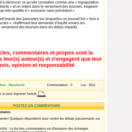
isait à dénoncer ce qu’elle considère comme une « manipulation
diants » et un retard dans le versement des bourses, exigeant
 qu’elle qualifie d’« exclusion sans précédent ».
nt brandi des pancartes sur lesquelles on pouvait lire « Non à
urses », réaffirmant leur demande d’équité envers les
e versement des bourses dans les délais impartis.
icles, commentaires et propos sont la
e leur(s) auteur(s) et n'engagent que leur
avis, opinion et responsabilité
ias - Mauritanie
Commentaires :
0
Lus :
3511
 ici pour imprimer l'article
POSTEZ UN COMMENTAIRE
ntaires
menter! Quelques dispositions pour rendre les débats passionnants sur
chir : Le but des commentaires est d'instaurer des échanges