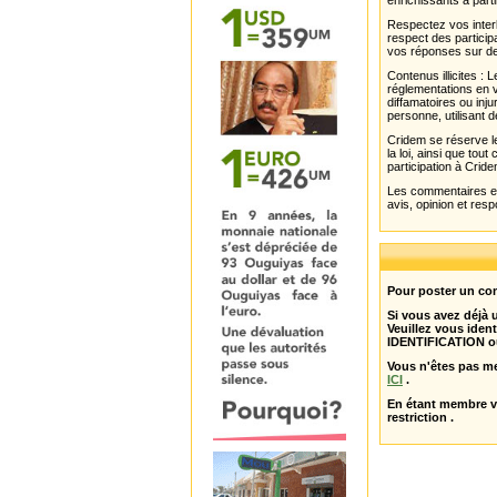
enrichissants à parti
Respectez vos interl
respect des partici
vos réponses sur de
Contenus illicites :
réglementations en v
diffamatoires ou inju
personne, utilisant d
Cridem se réserve le
la loi, ainsi que to
participation à Cride
Les commentaires et 
avis, opinion et resp
Pour poster un com
Si vous avez déjà
Veuillez vous ident
IDENTIFICATION o
Vous n'êtes pas m
ICI
.
En étant membre 
restriction .