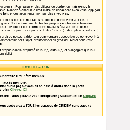
r des articles publiés sur Cridem.
ocuteurs : Pour assurer des débats de qualité, un maître-mot: le
pants. Donnez à chacun le droit d'être en désaccord avec vous. Appuyez
s faits et des arguments, non sur des invectives.
 Le contenu des commentaires ne doit pas contrevenir aux lois et
igueur. Sont notamment illicites les propos racistes ou antisémites,
rieux, divulguant des informations relatives à la vie privée d'une
es oeuvres protégées par les droits d'auteur (textes, photos, vidéos...).
 droit de ne pas valider tout commentaire susceptible de contrevenir à
ut commentaire hors-sujet, promotionnel ou grossier. Merci pour votre
m!
propos sont la propriété de leur(s) auteur(s) et n'engagent que leur
onsabilité.
IDENTIFICATION
mentaire il faut être membre .
 un accès membre .
ifier sur la page d'accueil en haut à droite dans la partie
u bien
Cliquez ICI
.
embre . Vous pouvez vous enregistrer gratuitement en
Cliquant
vous accèderez à TOUS les espaces de CRIDEM sans aucune