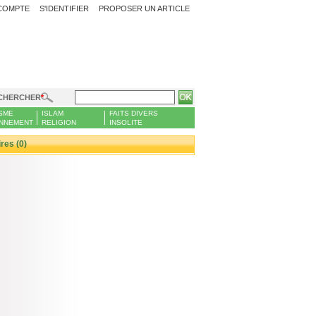
COMPTE
S'IDENTIFIER
PROPOSER UN ARTICLE
CHERCHER
SME
ISLAM
FAITS DIVERS
NNEMENT
RELIGION
INSOLITE
es (0)