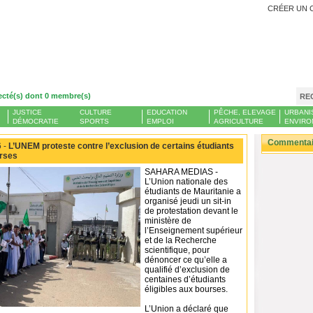
CRÉER UN 
ecté(s) dont 0 membre(s)
RE
JUSTICE
CULTURE
EDUCATION
PÊCHE, ELEVAGE
URBANI
DÉMOCRATIE
SPORTS
EMPLOI
AGRICULTURE
ENVIRO
Commentair
 -
L’UNEM proteste contre l’exclusion de certains étudiants
urses
SAHARA MEDIAS -
L’Union nationale des
étudiants de Mauritanie a
organisé jeudi un sit-in
de protestation devant le
ministère de
l’Enseignement supérieur
et de la Recherche
scientifique, pour
dénoncer ce qu’elle a
qualifié d’exclusion de
centaines d’étudiants
éligibles aux bourses.
L’Union a déclaré que