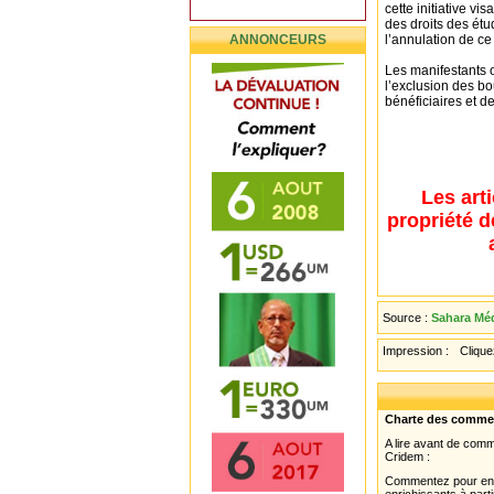
cette initiative v
des droits des étu
ANNONCEURS
l’annulation de ce
Les manifestants o
l’exclusion des bo
bénéficiaires et d
Les art
propriété d
Source :
Sahara Méd
Impression :
Cliquez
Charte des comme
A lire avant de com
Cridem :
Commentez pour enri