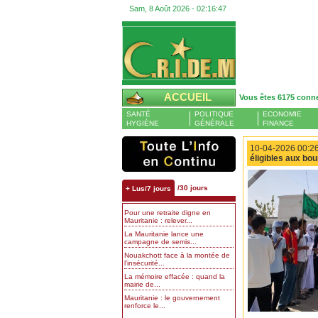
Sam, 8 Août 2026 -
02:16:47
ACCUEIL
Vous êtes 6175 conn
SANTÉ
POLITIQUE
ECONOMIE
HYGIÈNE
GÉNÉRALE
FINANCE
10-04-2026 00:26
éligibles aux bo
/30 jours
+ Lus/7 jours
Pour une retraite digne en
Mauritanie : relever...
La Mauritanie lance une
campagne de semis...
Nouakchott face à la montée de
l’insécurité...
La mémoire effacée : quand la
mairie de...
Mauritanie : le gouvernement
renforce le...