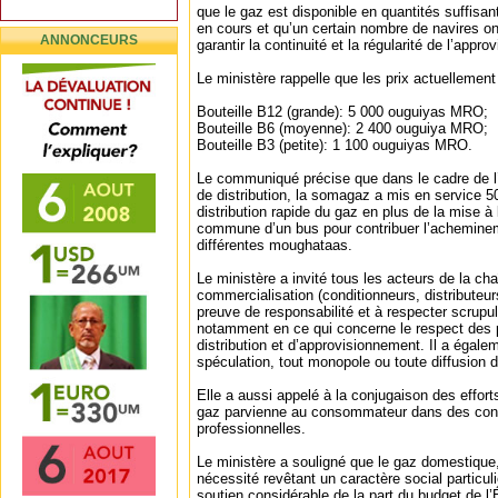
que le gaz est disponible en quantités suffisan
en cours et qu’un certain nombre de navires o
ANNONCEURS
garantir la continuité et la régularité de l’appr
Le ministère rappelle que les prix actuellemen
Bouteille B12 (grande): 5 000 ouguiyas MRO;
Bouteille B6 (moyenne): 2 400 ouguiya MRO;
Bouteille B3 (petite): 1 100 ouguiyas MRO.
Le communiqué précise que dans le cadre de 
de distribution, la somagaz a mis en service 5
distribution rapide du gaz en plus de la mise à
commune d’un bus pour contribuer l’acheminem
différentes moughataas.
Le ministère a invité tous les acteurs de la cha
commercialisation (conditionneurs, distributeurs
preuve de responsabilité et à respecter scrup
notamment en ce qui concerne le respect des pr
distribution et d’approvisionnement. Il a égale
spéculation, tout monopole ou toute diffusion d
Elle a aussi appelé à la conjugaison des effort
gaz parvienne au consommateur dans des condi
professionnelles.
Le ministère a souligné que le gaz domestique,
nécessité revêtant un caractère social particuli
soutien considérable de la part du budget de l’É