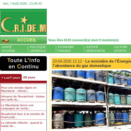
Ven, 7 Août 2026 -
21:45:44
ACCUEIL
Vous êtes 6133 connecté(s) dont 0 membre(s)
SANTÉ
POLITIQUE
ECONOMIE
JUSTICE
CULTURE
HYGIÈNE
GÉNÉRALE
FINANCE
DÉMOCRATIE
SPORTS
10-04-2026 12:12 -
Le ministère de l’Énergie
l’abondance du gaz domestique
/30 jours
+ Lus/7 jours
Pour une retraite digne en
Mauritanie : relever...
Aéroport de Nouakchott : baisse
des tarifs du...
La Mauritanie lance une
campagne de semis...
Nouakchott face à la montée de
l’insécurité...
La mémoire effacée : quand la
mairie de...