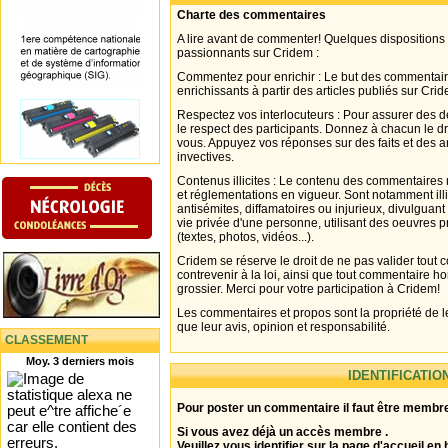
Charte des commentaires
A lire avant de commenter! Quelques dispositions
passionnants sur Cridem :
Commentez pour enrichir : Le but des commentair
enrichissants à partir des articles publiés sur Cri
Respectez vos interlocuteurs : Pour assurer des d
le respect des participants. Donnez à chacun le d
vous. Appuyez vos réponses sur des faits et des 
invectives.
Contenus illicites : Le contenu des commentaires n
et réglementations en vigueur. Sont notamment illi
antisémites, diffamatoires ou injurieux, divulguant
vie privée d'une personne, utilisant des oeuvres p
(textes, photos, vidéos...).
Cridem se réserve le droit de ne pas valider tout
contrevenir à la loi, ainsi que tout commentaire h
grossier. Merci pour votre participation à Cridem!
Les commentaires et propos sont la propriété de l
que leur avis, opinion et responsabilité.
CLASSEMENT
Moy. 3 derniers mois
IDENTIFICATIO
Pour poster un commentaire il faut être membre
Si vous avez déjà un accès membre .
Veuillez vous identifier sur la page d'accueil en 