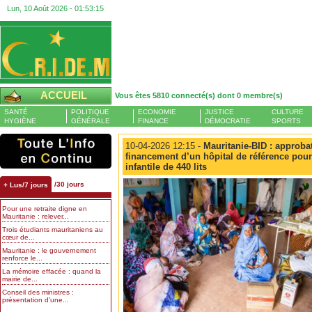
Lun, 10 Août 2026 -
01:53:15
ACCUEIL
Vous êtes 5810 connecté(s) dont 0 membre(s)
SANTÉ
POLITIQUE
ECONOMIE
JUSTICE
CULTURE
HYGIÈNE
GÉNÉRALE
FINANCE
DÉMOCRATIE
SPORTS
10-04-2026 12:15 -
Mauritanie-BID : approbat
financement d’un hôpital de référence pour 
infantile de 440 lits
/30 jours
+ Lus/7 jours
Pour une retraite digne en
Mauritanie : relever...
Trois étudiants mauritaniens au
cœur de...
Mauritanie : le gouvernement
renforce le...
La mémoire effacée : quand la
mairie de...
Conseil des ministres :
présentation d’une...