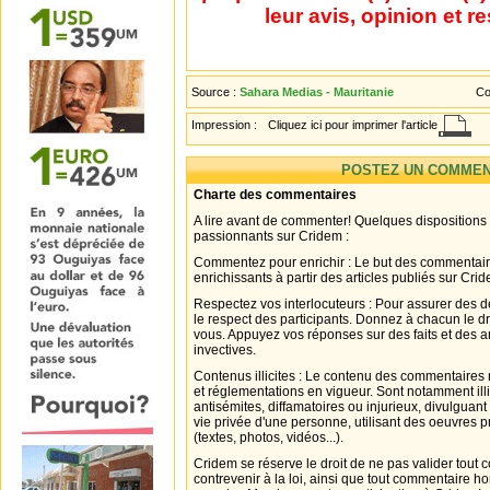
leur avis, opinion et r
Source :
Sahara Medias - Mauritanie
Co
Impression :
Cliquez ici pour imprimer l'article
POSTEZ UN COMMEN
Charte des commentaires
A lire avant de commenter! Quelques dispositions
passionnants sur Cridem :
Commentez pour enrichir : Le but des commentair
enrichissants à partir des articles publiés sur Cri
Respectez vos interlocuteurs : Pour assurer des d
le respect des participants. Donnez à chacun le d
vous. Appuyez vos réponses sur des faits et des 
invectives.
Contenus illicites : Le contenu des commentaires n
et réglementations en vigueur. Sont notamment illi
antisémites, diffamatoires ou injurieux, divulguant
vie privée d'une personne, utilisant des oeuvres p
(textes, photos, vidéos...).
Cridem se réserve le droit de ne pas valider tout
contrevenir à la loi, ainsi que tout commentaire h