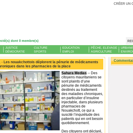
CRÉER UN 
ecté(s) dont 0 membre(s)
RE
JUSTICE
CULTURE
EDUCATION
PÊCHE, ELEVAGE
URBANI
DÉMOCRATIE
SPORTS
EMPLOI
AGRICULTURE
ENVIRO
Commentair
 -
Les nouakchottois déplorent la pénurie de médicaments
roniques dans les pharmacies de la place
Sahara Medias
-- Des
citoyens mauritaniens se
sont plaints d’une
pénurie de médicaments
destinés au traitement
des maladies chroniques,
en particulier d’insuline
injectable, dans plusieurs
pharmacies de
Nouakchott, ce qui a
suscité l’inquiétude des
patients qui en ont besoin
quotidiennement.
Des citoyens ont déclaré,