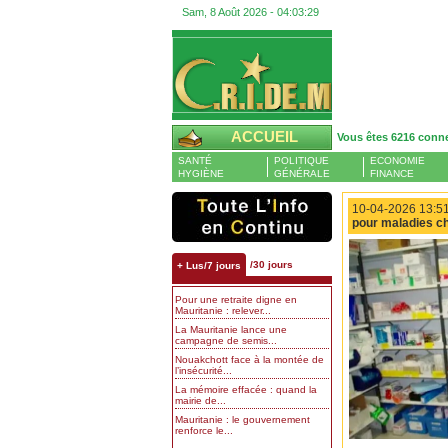
Sam, 8 Août 2026 -
04:03:29
ACCUEIL
Vous êtes 6216 conn
SANTÉ
POLITIQUE
ECONOMIE
HYGIÈNE
GÉNÉRALE
FINANCE
10-04-2026 13:51
pour maladies ch
/30 jours
+ Lus/7 jours
Pour une retraite digne en
Mauritanie : relever...
La Mauritanie lance une
campagne de semis...
Nouakchott face à la montée de
l’insécurité...
La mémoire effacée : quand la
mairie de...
Mauritanie : le gouvernement
renforce le...