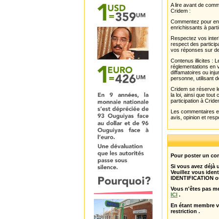
A lire avant de com
Cridem :
Commentez pour enri
enrichissants à parti
Respectez vos interl
respect des partici
vos réponses sur de
Contenus illicites :
réglementations en v
diffamatoires ou inju
personne, utilisant d
Cridem se réserve le
la loi, ainsi que to
participation à Cride
Les commentaires et 
avis, opinion et resp
Pour poster un com
Si vous avez déjà
Veuillez vous ident
IDENTIFICATION o
Vous n'êtes pas m
ICI
.
En étant membre 
restriction .