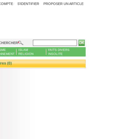
COMPTE
S'IDENTIFIER
PROPOSER UN ARTICLE
CHERCHER
SME
ISLAM
FAITS DIVERS
NNEMENT
RELIGION
INSOLITE
es (0)