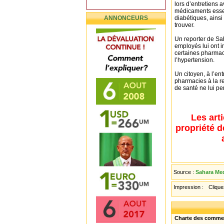
lors d’entretiens 
médicaments essen
ANNONCEURS
diabétiques, ainsi
trouver.
Un reporter de Sa
employés lui ont i
certaines pharmac
l’hypertension.
Un citoyen, à l’ent
pharmacies à la r
de santé ne lui pe
Les art
propriété d
Source :
Sahara Med
Impression :
Cliquez
Charte des comme