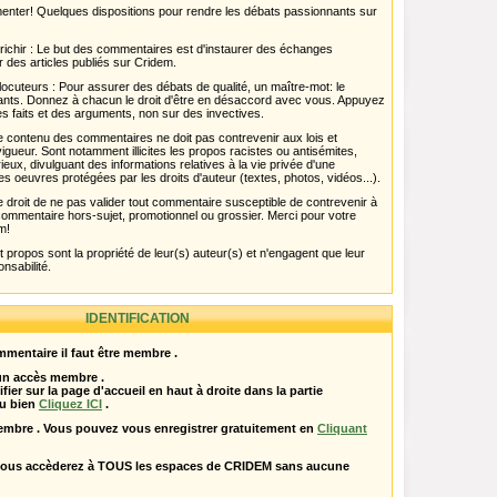
menter! Quelques dispositions pour rendre les débats passionnants sur
chir : Le but des commentaires est d'instaurer des échanges
r des articles publiés sur Cridem.
ocuteurs : Pour assurer des débats de qualité, un maître-mot: le
pants. Donnez à chacun le droit d'être en désaccord avec vous. Appuyez
s faits et des arguments, non sur des invectives.
 Le contenu des commentaires ne doit pas contrevenir aux lois et
igueur. Sont notamment illicites les propos racistes ou antisémites,
rieux, divulguant des informations relatives à la vie privée d'une
es oeuvres protégées par les droits d'auteur (textes, photos, vidéos...).
 droit de ne pas valider tout commentaire susceptible de contrevenir à
ut commentaire hors-sujet, promotionnel ou grossier. Merci pour votre
m!
propos sont la propriété de leur(s) auteur(s) et n'engagent que leur
onsabilité.
IDENTIFICATION
mentaire il faut être membre .
 un accès membre .
ifier sur la page d'accueil en haut à droite dans la partie
u bien
Cliquez ICI
.
embre . Vous pouvez vous enregistrer gratuitement en
Cliquant
vous accèderez à TOUS les espaces de CRIDEM sans aucune