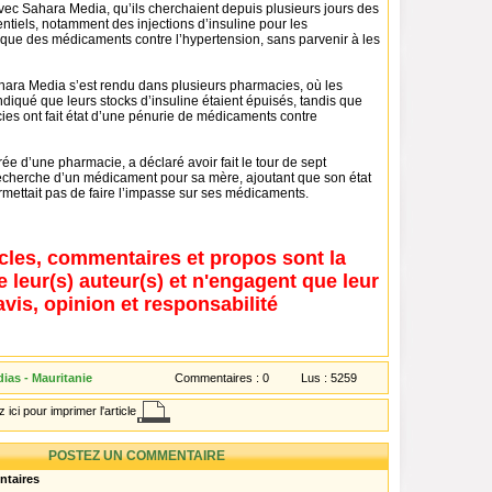
avec Sahara Media, qu’ils cherchaient depuis plusieurs jours des
tiels, notamment des injections d’insuline pour les
 que des médicaments contre l’hypertension, sans parvenir à les
hara Media s’est rendu dans plusieurs pharmacies, où les
ndiqué que leurs stocks d’insuline étaient épuisés, tandis que
ies ont fait état d’une pénurie de médicaments contre
rée d’une pharmacie, a déclaré avoir fait le tour de sept
echerche d’un médicament pour sa mère, ajoutant que son état
rmettait pas de faire l’impasse sur ses médicaments.
icles, commentaires et propos sont la
e leur(s) auteur(s) et n'engagent que leur
avis, opinion et responsabilité
ias - Mauritanie
Commentaires :
0
Lus :
5259
 ici pour imprimer l'article
POSTEZ UN COMMENTAIRE
ntaires