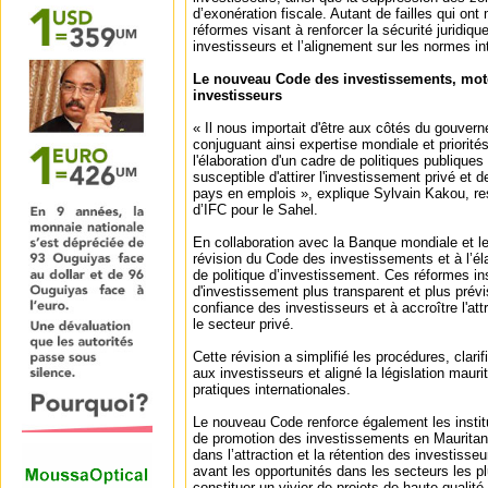
d’exonération fiscale. Autant de failles qui ont
réformes visant à renforcer la sécurité juridique
investisseurs et l’alignement sur les normes in
Le nouveau Code des investissements, mote
investisseurs
« Il nous importait d'être aux côtés du gouver
conjuguant ainsi expertise mondiale et priorités
l'élaboration d'un cadre de politiques publiques 
susceptible d'attirer l'investissement privé et d
pays en emplois », explique Sylvain Kakou, r
d’IFC pour le Sahel.
En collaboration avec la Banque mondiale et le
révision du Code des investissements et à l’él
de politique d’investissement. Ces réformes in
d'investissement plus transparent et plus prévis
confiance des investisseurs et à accroître l'att
le secteur privé.
Cette révision a simplifié les procédures, clari
aux investisseurs et aligné la législation mauri
pratiques internationales.
Le nouveau Code renforce également les insti
de promotion des investissements en Mauritani
dans l’attraction et la rétention des investisseu
avant les opportunités dans les secteurs les p
constituer un vivier de projets de haute qualité 