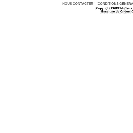
NOUS CONTACTER
CONDITIONS GENERAL
Copyright
CRIDEM (Carref
Enseigne de Cridem C