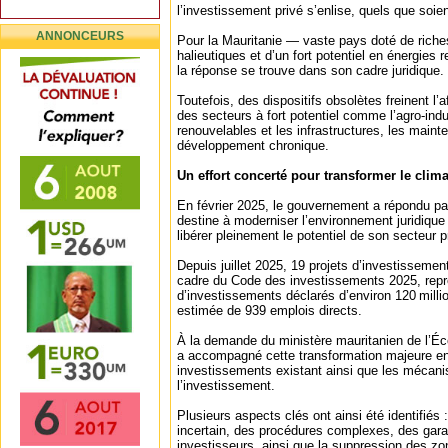
l’investissement privé s’enlise, quels que soi
ANNONCEURS
Pour la Mauritanie — vaste pays doté de riche
halieutiques et d’un fort potentiel en énergies
la réponse se trouve dans son cadre juridique.
Toutefois, des dispositifs obsolètes freinent l’
des secteurs à fort potentiel comme l’agro-indu
renouvelables et les infrastructures, les maint
développement chronique.
Un effort concerté pour transformer le clim
En février 2025, le gouvernement a répondu pa
destine à moderniser l’environnement juridique
libérer pleinement le potentiel de son secteur p
Depuis juillet 2025, 19 projets d’investisseme
cadre du Code des investissements 2025, rep
d’investissements déclarés d’environ 120 millio
estimée de 939 emplois directs.
À la demande du ministère mauritanien de l’É
a accompagné cette transformation majeure en
investissements existant ainsi que les mécanis
l’investissement.
Plusieurs aspects clés ont ainsi été identifié
incertain, des procédures complexes, des garan
investisseurs, ainsi que la suppression des z