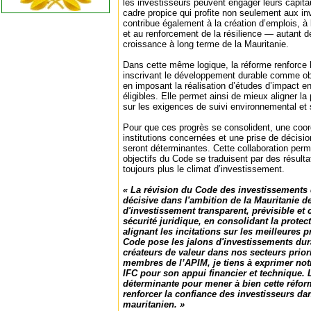
les investisseurs peuvent engager leurs capita
cadre propice qui profite non seulement aux in
contribue également à la création d’emplois, à 
et au renforcement de la résilience — autant de
croissance à long terme de la Mauritanie.
Dans cette même logique, la réforme renforce 
inscrivant le développement durable comme obje
en imposant la réalisation d’études d’impact e
éligibles. Elle permet ainsi de mieux aligner l
sur les exigences de suivi environnemental et 
Pour que ces progrès se consolident, une coordi
institutions concernées et une prise de décisi
seront déterminantes. Cette collaboration perme
objectifs du Code se traduisent par des résulta
toujours plus le climat d’investissement.
« La révision du Code des investissements 
décisive dans l'ambition de la Mauritanie d
d'investissement transparent, prévisible et 
sécurité juridique, en consolidant la protec
alignant les incitations sur les meilleures p
Code pose les jalons d'investissements dura
créateurs de valeur dans nos secteurs priori
membres de l’APIM, je tiens à exprimer not
IFC pour son appui financier et technique. L
déterminante pour mener à bien cette réfor
renforcer la confiance des investisseurs dan
mauritanien. »