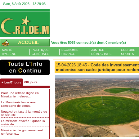
Sam, 8 Août 2026 -
13:29:04
ACCUEIL
Vous êtes 5058 connecté(s) dont 0 membre(s)
SANTÉ
POLITIQUE
ECONOMIE
JUSTICE
CULTURE
HYGIÈNE
GÉNÉRALE
FINANCE
DÉMOCRATIE
SPORTS
15-04-2026 18:45 -
Code des investissements
modernise son cadre juridique pour renforc
/30 jours
+ Lus/7 jours
Pour une retraite digne en
Mauritanie : relever...
La Mauritanie lance une
campagne de semis...
Nouakchott face à la montée de
l’insécurité...
La mémoire effacée : quand la
mairie de...
Mauritanie : le gouvernement
renforce le...