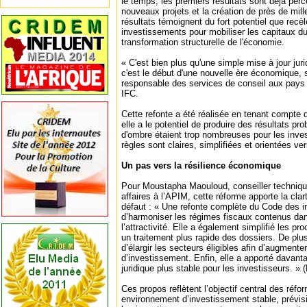
le temps, les premiers résultats sont déjà per
nouveaux projets et la création de près de mil
résultats témoignent du fort potentiel que recè
investissements pour mobiliser les capitaux du 
transformation structurelle de l'économie.
« C'est bien plus qu'une simple mise à jour ju
c'est le début d'une nouvelle ère économique,
responsable des services de conseil aux pays
IFC.
Cette refonte a été réalisée en tenant compte d
elle a le potentiel de produire des résultats p
d'ombre étaient trop nombreuses pour les inve
règles sont claires, simplifiées et orientées ve
Un pas vers la résilience économique
Pour Moustapha Maouloud, conseiller techniqu
affaires à l’APIM, cette réforme apporte la clarté
défaut : « Une refonte complète du Code des 
d’harmoniser les régimes fiscaux contenus dan
l’attractivité. Elle a également simplifié les p
un traitement plus rapide des dossiers. De plu
d’élargir les secteurs éligibles afin d’augmente
d’investissement. Enfin, elle a apporté davant
juridique plus stable pour les investisseurs. » 
Ces propos reflètent l’objectif central des réfo
environnement d’investissement stable, prévisib