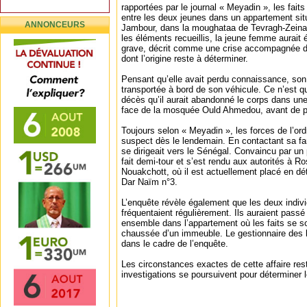
rapportées par le journal « Meyadin », les fait
entre les deux jeunes dans un appartement sit
ANNONCEURS
Jambour, dans la moughataa de Tevragh-Zeina
les éléments recueillis, la jeune femme aurait 
grave, décrit comme une crise accompagnée de d
dont l’origine reste à déterminer.
Pensant qu’elle avait perdu connaissance, son
transportée à bord de son véhicule. Ce n’est q
décès qu’il aurait abandonné le corps dans une 
face de la mosquée Ould Ahmedou, avant de pre
Toujours selon « Meyadin », les forces de l’ordr
suspect dès le lendemain. En contactant sa famil
se dirigeait vers le Sénégal. Convaincu par un
fait demi-tour et s’est rendu aux autorités à Ro
Nouakchott, où il est actuellement placé en d
Dar Naïm n°3.
L’enquête révèle également que les deux indiv
fréquentaient régulièrement. Ils auraient passé
ensemble dans l’appartement où les faits se so
chaussée d’un immeuble. Le gestionnaire des lie
dans le cadre de l’enquête.
Les circonstances exactes de cette affaire reste
investigations se poursuivent pour déterminer