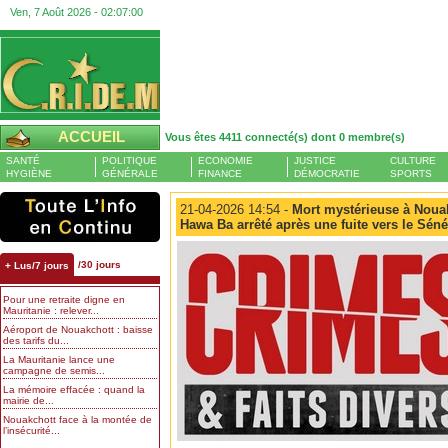
Ven, 7 Août 2026 -
02:07:01
ACCUEIL
Vous êtes 4411 connecté(s) dont 0 membre(s)
SANTÉ
POLITIQUE
ECONOMIE
JUSTICE
CULTURE
HYGIÈNE
GÉNÉRALE
FINANCE
DÉMOCRATIE
SPORTS
21-04-2026 14:54 -
Mort mystérieuse à Noua
Hawa Ba arrêté après une fuite vers le Sén
/30 jours
+ Lus/7 jours
Pour une retraite digne en
Mauritanie : relever...
Aéroport de Nouakchott : baisse
des tarifs du...
La Mauritanie lance une
campagne de semis...
La mémoire effacée : quand la
mairie de...
Nouakchott face à la montée de
l’insécurité...