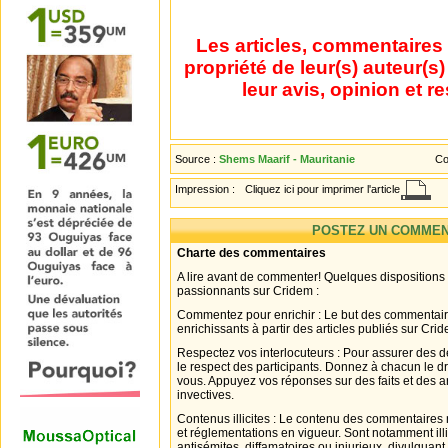
Les articles, commentaires 
propriété de leur(s) auteur(s
leur avis, opinion et r
Source :
Shems Maarif - Mauritanie
Co
Impression :
Cliquez ici pour imprimer l'article
POSTEZ UN COMMEN
Charte des commentaires
A lire avant de commenter! Quelques dispositions
passionnants sur Cridem :
Commentez pour enrichir : Le but des commentair
enrichissants à partir des articles publiés sur Cri
Respectez vos interlocuteurs : Pour assurer des d
le respect des participants. Donnez à chacun le d
vous. Appuyez vos réponses sur des faits et des 
invectives.
Contenus illicites : Le contenu des commentaires n
et réglementations en vigueur. Sont notamment illi
antisémites, diffamatoires ou injurieux, divulguant