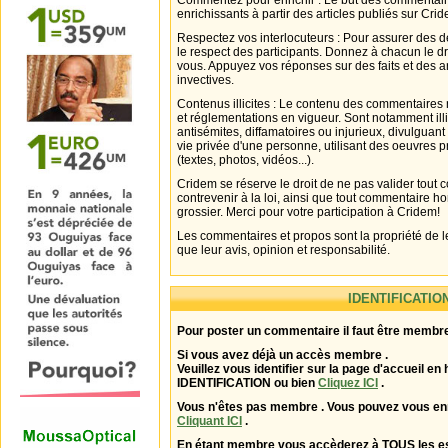
Commentez pour enrichir : Le but des commentair
enrichissants à partir des articles publiés sur Cri
Respectez vos interlocuteurs : Pour assurer des d
le respect des participants. Donnez à chacun le d
vous. Appuyez vos réponses sur des faits et des 
invectives.
Contenus illicites : Le contenu des commentaires n
et réglementations en vigueur. Sont notamment illi
antisémites, diffamatoires ou injurieux, divulguant
vie privée d'une personne, utilisant des oeuvres p
(textes, photos, vidéos...).
Cridem se réserve le droit de ne pas valider tout
contrevenir à la loi, ainsi que tout commentaire h
grossier. Merci pour votre participation à Cridem!
Les commentaires et propos sont la propriété de l
que leur avis, opinion et responsabilité.
IDENTIFICATIO
Pour poster un commentaire il faut être membre
Si vous avez déjà un accès membre .
Veuillez vous identifier sur la page d'accueil en 
IDENTIFICATION ou bien
Cliquez ICI
.
Vous n'êtes pas membre . Vous pouvez vous enr
Cliquant ICI
.
En étant membre vous accèderez à TOUS les 