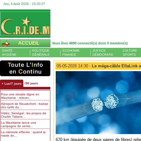
Jeu, 6 Août 2026 -
15:20:28
ACCUEIL
Vous êtes 4890 connecté(s) dont 0 membre(s)
SANTÉ
POLITIQUE
ECONOMIE
JUSTICE
CULTURE
HYGIÈNE
GÉNÉRALE
FINANCE
DÉMOCRATIE
SPORTS
05-05-2026 14:30 -
Le méga-câble EllaLink at
/30 jours
+ Lus/7 jours
Pour une retraite digne en
Mauritanie : relever...
Aéroport de Nouakchott : baisse
des tarifs du...
Vidéo. Sénégal : les propos de
Cheikh Tidiane...
La Mauritanie lance une
campagne de semis...
La mémoire effacée : quand la
mairie de...
670 km (équipée de deux paires de fibres) reli