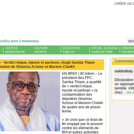
CRÉER UN 
ecté(s) dont 2 membre(s)
RE
JUSTICE
CULTURE
EDUCATION
PÊCHE, ELEVAGE
URBANI
DÉMOCRATIE
SPORTS
EMPLOI
AGRICULTURE
ENVIRO
Commentair
 -
Verdict inique, injuste et partisan, réagit Samba Thiam
nation de Ghamou Achour et Mariem Cheikh
ouldsidialy 
EN BREF | #Cridem – Le
président des FPC,
Déclaration
Samba Thiam, a qualifié
un opposant
de « verdict inique,
semble s'ê
injuste et partisan » la
chez
…
Voir 
condamnation des
députées Ghamou
Achour et Mariem Cheikh
de quatre ans de prison
ferme.
« Je crois que ce bras de
fer engagé par le pouvoir
contre les éléments de
IRA et autres activistes