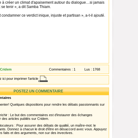
e à créer un climat d'apaisement autour du dialogue....si jamais
 se tenir », a dit Samba Thiam.
et condamner ce verdict inique, injuste et partisan », a-t-il ajouté.
 Cridem
Commentaires :
1
Lus :
1768
 ici pour imprimer l'article
POSTEZ UN COMMENTAIRE
ntaires
menter! Quelques dispositions pour rendre les débats passionnants sur
chir : Le but des commentaires est d'instaurer des échanges
r des articles publiés sur Cridem.
ocuteurs : Pour assurer des débats de qualité, un maître-mot: le
pants. Donnez à chacun le droit d'être en désaccord avec vous. Appuyez
s faits et des arguments, non sur des invectives.