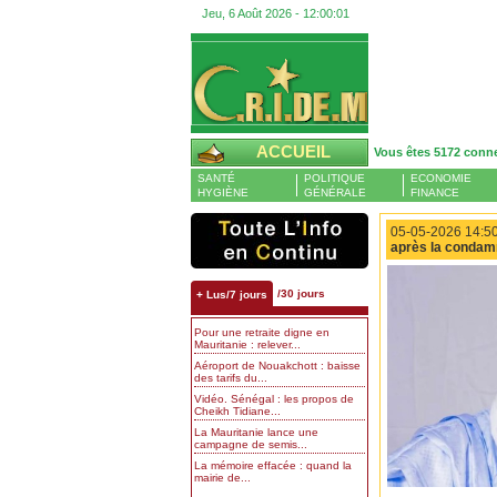
Jeu, 6 Août 2026 -
12:00:02
ACCUEIL
Vous êtes 5172 conn
SANTÉ
POLITIQUE
ECONOMIE
HYGIÈNE
GÉNÉRALE
FINANCE
05-05-2026 14:50
après la condam
/30 jours
+ Lus/7 jours
Pour une retraite digne en
Mauritanie : relever...
Aéroport de Nouakchott : baisse
des tarifs du...
Vidéo. Sénégal : les propos de
Cheikh Tidiane...
La Mauritanie lance une
campagne de semis...
La mémoire effacée : quand la
mairie de...