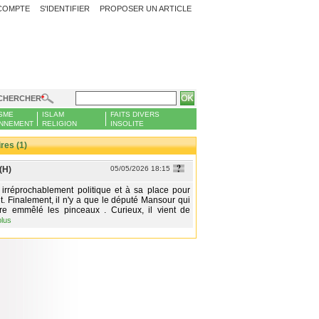
COMPTE
S'IDENTIFIER
PROPOSER UN ARTICLE
CHERCHER
SME
ISLAM
FAITS DIVERS
NNEMENT
RELIGION
INSOLITE
es (1)
(H)
05/05/2026 18:15
 irréprochablement politique et à sa place pour
. Finalement, il n'y a que le député Mansour qui
tre emmêlé les pinceaux . Curieux, il vient de
plus