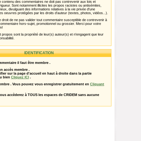
 Le contenu des commentaires ne doit pas contrevenir aux lois et
igueur. Sont notamment illicites les propos racistes ou antisémites,
rieux, divulguant des informations relatives à la vie privée d'une
es oeuvres protégées par les droits d'auteur (textes, photos, vidéos...).
 droit de ne pas valider tout commentaire susceptible de contrevenir à
ut commentaire hors-sujet, promotionnel ou grossier. Merci pour votre
m!
propos sont la propriété de leur(s) auteur(s) et n'engagent que leur
onsabilité.
IDENTIFICATION
mentaire il faut être membre .
 un accès membre .
ifier sur la page d'accueil en haut à droite dans la partie
u bien
Cliquez ICI
.
embre . Vous pouvez vous enregistrer gratuitement en
Cliquant
vous accèderez à TOUS les espaces de CRIDEM sans aucune