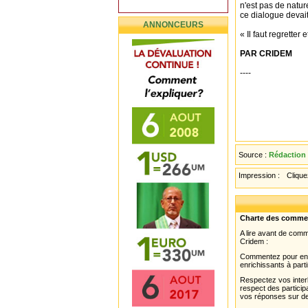
n'est pas de natur
ce dialogue devait
ANNONCEURS
« Il faut regretter 
PAR CRIDEM
----
Source :
Rédaction
Impression :
Cliquez
Charte des comme
A lire avant de com
Cridem :
Commentez pour enri
enrichissants à parti
Respectez vos interl
respect des partici
vos réponses sur de