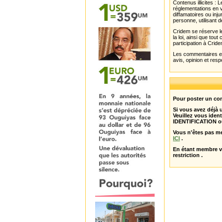
Contenus illicites :
réglementations en v
diffamatoires ou inju
personne, utilisant d
Cridem se réserve le
la loi, ainsi que to
participation à Cride
Les commentaires et 
avis, opinion et resp
Pour poster un com
Si vous avez déjà
Veuillez vous ident
IDENTIFICATION o
Vous n'êtes pas m
ICI
.
En étant membre 
restriction .