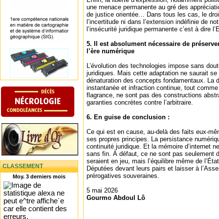
une menace permanente au gré des appréciatio
de justice orientée… Dans tous les cas, le dro
l’incertitude ni dans l’extension indéfinie de no
l’insécurité juridique permanente c’est à dire l’E
5. Il est absolument nécessaire de préserve
l’ère numérique
L’évolution des technologies impose sans dout
juridiques. Mais cette adaptation ne saurait se 
dénaturation des concepts fondamentaux. La dis
instantanée et infraction continue, tout comme 
flagrance, ne sont pas des constructions abstr
garanties concrètes contre l’arbitraire.
6. En guise de conclusion :
Ce qui est en cause, au-delà des faits eux-même
ses propres principes. La persistance numériqu
continuité juridique. Et la mémoire d’internet n
sans fin. À défaut, ce ne sont pas seulement de
seraient en jeu, mais l’équilibre même de l’État 
CLASSEMENT
Députées devant leurs pairs et laisser à l’Ass
prérogatives souveraines.
Moy. 3 derniers mois
5 mai 2026
Gourmo Abdoul Lô