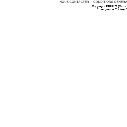
NOUS CONTACTER
CONDITIONS GENERAL
Copyright
CRIDEM (Carref
Enseigne de Cridem C