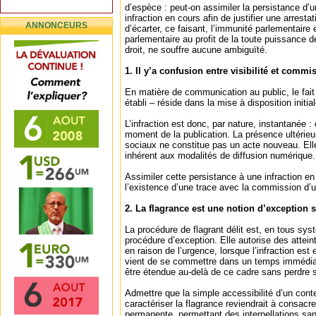
d’espèce : peut-on assimiler la persistance d’
infraction en cours afin de justifier une arrestat
ANNONCEURS
d’écarter, ce faisant, l’immunité parlementaire 
parlementaire au profit de la toute puissance d
droit, ne souffre aucune ambiguïté.
1. Il y’a confusion entre visibilité et commi
En matière de communication au public, le fait
établi – réside dans la mise à disposition initi
L’infraction est donc, par nature, instantanée
moment de la publication. La présence ultérie
sociaux ne constitue pas un acte nouveau. Elle
inhérent aux modalités de diffusion numérique.
Assimiler cette persistance à une infraction en
l’existence d’une trace avec la commission d’un
2. La flagrance est une notion d’exception
La procédure de flagrant délit est, en tous sys
procédure d’exception. Elle autorise des atteint
en raison de l’urgence, lorsque l’infraction est
vient de se commettre dans un temps immédiat
être étendue au-delà de ce cadre sans perdre s
Admettre que la simple accessibilité d’un conte
caractériser la flagrance reviendrait à consacr
permanente, permettant des interpellations san