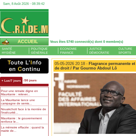
Sam, 8 Août 2026 -
08:39:43
ACCUEIL
Vous êtes 5740 connecté(s) dont 0 membre(s)
SANTÉ
POLITIQUE
ECONOMIE
JUSTICE
CULTURE
HYGIÈNE
GÉNÉRALE
FINANCE
DÉMOCRATIE
SPORTS
05-05-2026 20:18 -
Flagrance permanente et r
de droit / Par Gourmo Abdoul Lô
/30 jours
+ Lus/7 jours
Pour une retraite digne en
Mauritanie : relever...
La Mauritanie lance une
campagne de semis...
Nouakchott face à la montée de
l’insécurité...
Mauritanie : le gouvernement
renforce le...
La mémoire effacée : quand la
mairie de...