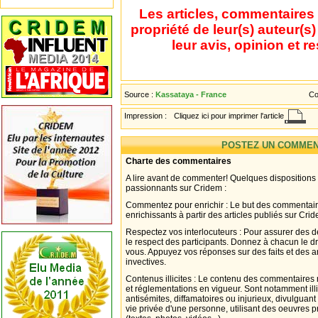
Les articles, commentaires 
propriété de leur(s) auteur(s
leur avis, opinion et r
Source :
Kassataya - France
Co
Impression :
Cliquez ici pour imprimer l'article
POSTEZ UN COMMEN
Charte des commentaires
A lire avant de commenter! Quelques dispositions
passionnants sur Cridem :
Commentez pour enrichir : Le but des commentair
enrichissants à partir des articles publiés sur Cri
Respectez vos interlocuteurs : Pour assurer des d
le respect des participants. Donnez à chacun le d
vous. Appuyez vos réponses sur des faits et des 
invectives.
Contenus illicites : Le contenu des commentaires n
et réglementations en vigueur. Sont notamment illi
antisémites, diffamatoires ou injurieux, divulguant
vie privée d'une personne, utilisant des oeuvres p