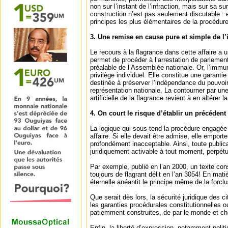
non sur l’instant de l’infraction, mais sur sa s
construction n’est pas seulement discutable : 
principes les plus élémentaires de la procédur
3. Une remise en cause pure et simple de l
Le recours à la flagrance dans cette affaire a 
permet de procéder à l’arrestation de parlemen
préalable de l’Assemblée nationale. Or, l’immu
privilège individuel. Elle constitue une garantie 
destinée à préserver l’indépendance du pouvoir lé
représentation nationale. La contourner par une
artificielle de la flagrance revient à en altérer 
4. On court le risque d’établir un précéden
La logique qui sous-tend la procédure engagée 
affaire. Si elle devait être admise, elle empor
profondément inacceptable. Ainsi, toute publica
juridiquement activable à tout moment, perpét
Par exemple, publié en l’an 2000, un texte const
toujours de flagrant délit en l’an 3054! En mati
éternelle anéantit le principe même de la forclu
Que serait dès lors, la sécurité juridique des 
les garanties procédurales constitutionnelles o
patiemment construites, de par le monde et c
Enfin, la liberté d’expression, notamment polit