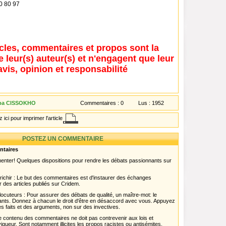
90 80 97
icles, commentaires et propos sont la
e leur(s) auteur(s) et n'engagent que leur
avis, opinion et responsabilité
ba CISSOKHO
Commentaires :
0
Lus :
1952
 ici pour imprimer l'article
POSTEZ UN COMMENTAIRE
ntaires
menter! Quelques dispositions pour rendre les débats passionnants sur
chir : Le but des commentaires est d'instaurer des échanges
r des articles publiés sur Cridem.
ocuteurs : Pour assurer des débats de qualité, un maître-mot: le
pants. Donnez à chacun le droit d'être en désaccord avec vous. Appuyez
s faits et des arguments, non sur des invectives.
 Le contenu des commentaires ne doit pas contrevenir aux lois et
igueur. Sont notamment illicites les propos racistes ou antisémites,