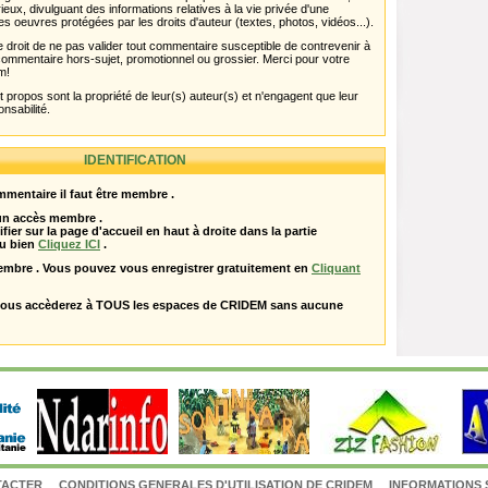
rieux, divulguant des informations relatives à la vie privée d'une
es oeuvres protégées par les droits d'auteur (textes, photos, vidéos...).
 droit de ne pas valider tout commentaire susceptible de contrevenir à
ut commentaire hors-sujet, promotionnel ou grossier. Merci pour votre
m!
propos sont la propriété de leur(s) auteur(s) et n'engagent que leur
onsabilité.
IDENTIFICATION
mentaire il faut être membre .
 un accès membre .
ifier sur la page d'accueil en haut à droite dans la partie
u bien
Cliquez ICI
.
embre . Vous pouvez vous enregistrer gratuitement en
Cliquant
vous accèderez à TOUS les espaces de CRIDEM sans aucune
TACTER
CONDITIONS GENERALES D'UTILISATION DE CRIDEM
INFORMATIONS 