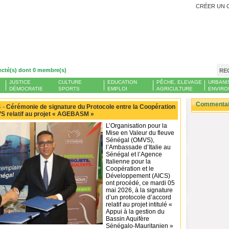
CRÉER UN 
ecté(s) dont 0 membre(s)
RE
JUSTICE
CULTURE
EDUCATION
PÊCHE, ELEVAGE
URBANI
DÉMOCRATIE
SPORTS
EMPLOI
AGRICULTURE
ENVIRO
Commentair
 -
Cérémonie de signature du Protocole entre la Coopération
MVS relatif au projet « AGEBASM »
L’Organisation pour la
Mise en Valeur du fleuve
Sénégal (OMVS),
l’Ambassade d’Italie au
Sénégal et l’Agence
Italienne pour la
Coopération et le
Développement (AICS)
ont procédé, ce mardi 05
mai 2026, à la signature
d’un protocole d’accord
relatif au projet intitulé «
Appui à la gestion du
Bassin Aquifère
Sénégalo-Mauritanien »