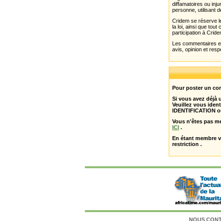
diffamatoires ou inju
personne, utilisant d
Cridem se réserve le
la loi, ainsi que to
participation à Cride
Les commentaires et 
avis, opinion et resp
Pour poster un com
Si vous avez déjà
Veuillez vous ident
IDENTIFICATION o
Vous n'êtes pas m
ICI
.
En étant membre 
restriction .
NOUS CON