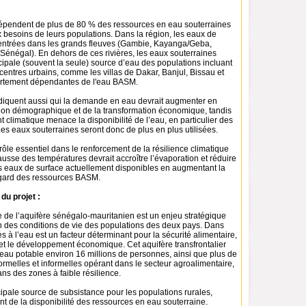
pendent de plus de 80 % des ressources en eau souterraines
 besoins de leurs populations. Dans la région, les eaux de
entrées dans les grands fleuves (Gambie, Kayanga/Geba,
Sénégal). En dehors de ces rivières, les eaux souterraines
ncipale (souvent la seule) source d’eau des populations incluant
centres urbains, comme les villas de Dakar, Banjul, Bissau et
ortement dépendantes de l'eau BASM.
ndiquent aussi qui la demande en eau devrait augmenter en
sion démographique et de la transformation économique, tandis
climatique menace la disponibilité de l’eau, en particulier des
es eaux souterraines seront donc de plus en plus utilisées.
le essentiel dans le renforcement de la résilience climatique
ausse des températures devrait accroître l’évaporation et réduire
es eaux de surface actuellement disponibles en augmentant la
gard des ressources BASM.
du projet :
e de l’aquifère sénégalo-mauritanien est un enjeu stratégique
on des conditions de vie des populations des deux pays. Dans
ès à l’eau est un facteur déterminant pour la sécurité alimentaire,
 et le développement économique. Cet aquifère transfrontalier
eau potable environ 16 millions de personnes, ainsi que plus de
formelles et informelles opérant dans le secteur agroalimentaire,
ns des zones à faible résilience.
ncipale source de subsistance pour les populations rurales,
t de la disponibilité des ressources en eau souterraine.