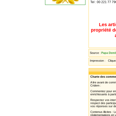
Tel : 00 221 77 7
Les art
propriété d
Source :
Papa Dem
Impression :
Cliquez
Charte des comme
A lire avant de com
Cridem :
Commentez pour enri
enrichissants à parti
Respectez vos interl
respect des partici
vos réponses sur de
Contenus illicites :
réglementations en v