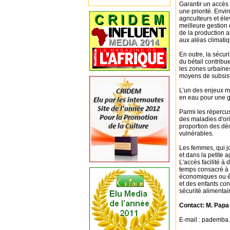
Garantir un accès 
une priorité. Env
agriculteurs et él
meilleure gestion 
de la production a
aux aléas climatiq
En outre, la sécur
du bétail contribu
les zones urbaines
moyens de subsis
L’un des enjeux m
en eau pour une ge
Parmi les répercus
des maladies d'or
proportion des dé
vulnérables.
Les femmes, qui j
et dans la petite 
L'accès facilité à 
temps consacré à l
économiques ou éd
et des enfants co
sécurité alimentai
Contact: M. Pa
E-mail : pademb