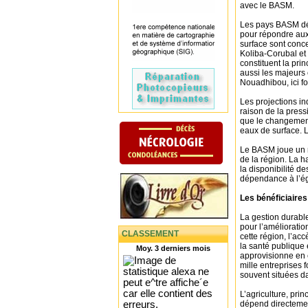
avec le BASM.
Les pays BASM dé
pour répondre aux
surface sont conc
Koliba-Corubal et 
constituent la pri
aussi les majeurs 
Nouadhibou, ici f
Les projections i
raison de la pres
que le changement 
eaux de surface. L
Le BASM joue un rô
de la région. La h
la disponibilité d
dépendance à l’é
Les bénéficiaires 
La gestion durabl
pour l’améliorati
CLASSEMENT
cette région, l’acc
la santé publique
Moy. 3 derniers mois
approvisionne en 
mille entreprises 
souvent situées da
L’agriculture, pri
dépend directemen