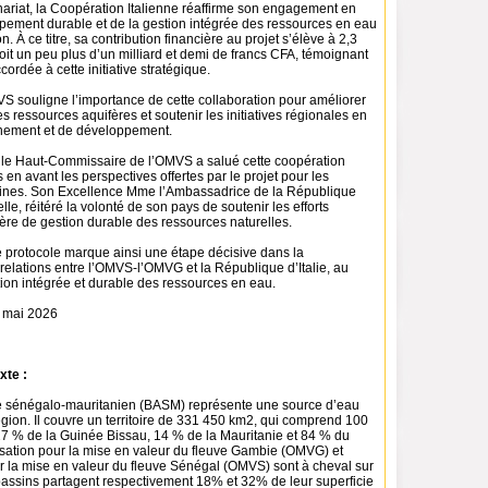
nariat, la Coopération Italienne réaffirme son engagement en
pement durable et de la gestion intégrée des ressources en eau
. À ce titre, sa contribution financière au projet s’élève à 2,3
soit un peu plus d’un milliard et demi de francs CFA, témoignant
cordée à cette initiative stratégique.
VS souligne l’importance de cette collaboration pour améliorer
 ressources aquifères et soutenir les initiatives régionales en
nnement et de développement.
, le Haut-Commissaire de l’OMVS a salué cette coopération
 en avant les perspectives offertes par le projet pour les
aines. Son Excellence Mme l’Ambassadrice de la République
 elle, réitéré la volonté de son pays de soutenir les efforts
ère de gestion durable des ressources naturelles.
e protocole marque ainsi une étape décisive dans la
relations entre l’OMVS-l’OMVG et la République d’Italie, au
ion intégrée et durable des ressources en eau.
5 mai 2026
xte :
e sénégalo-mauritanien (BASM) représente une source d’eau
égion. Il couvre un territoire de 331 450 km2, qui comprend 100
7 % de la Guinée Bissau, 14 % de la Mauritanie et 84 % du
sation pour la mise en valeur du fleuve Gambie (OMVG) et
ur la mise en valeur du fleuve Sénégal (OMVS) sont à cheval sur
bassins partagent respectivement 18% et 32% de leur superficie