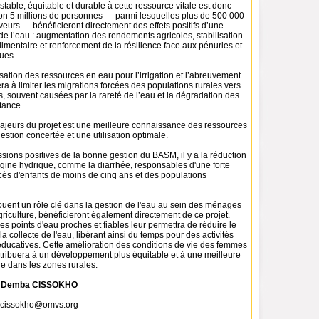
stable, équitable et durable à cette ressource vitale est donc
iron 5 millions de personnes — parmi lesquelles plus de 500 000
eveurs — bénéficieront directement des effets positifs d’une
de l’eau : augmentation des rendements agricoles, stabilisation
limentaire et renforcement de la résilience face aux pénuries et
ues.
isation des ressources en eau pour l’irrigation et l’abreuvement
era à limiter les migrations forcées des populations rurales vers
, souvent causées par la rareté de l’eau et la dégradation des
tance.
ajeurs du projet est une meilleure connaissance des ressources
stion concertée et une utilisation optimale.
sions positives de la bonne gestion du BASM, il y a la réduction
igine hydrique, comme la diarrhée, responsables d'une forte
cès d'enfants de moins de cinq ans et des populations
ouent un rôle clé dans la gestion de l'eau au sein des ménages
agriculture, bénéficieront également directement de ce projet.
des points d'eau proches et fiables leur permettra de réduire le
a collecte de l'eau, libérant ainsi du temps pour des activités
ucatives. Cette amélioration des conditions de vie des femmes
ntribuera à un développement plus équitable et à une meilleure
re dans les zones rurales.
pa Demba CISSOKHO
a.cissokho@omvs.org