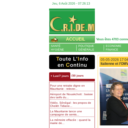
Jeu, 6 Août 2026 -
07:26:14
ACCUEIL
Vous êtes 4703 conn
SANTÉ
POLITIQUE
ECONOMIE
HYGIÈNE
GÉNÉRALE
FINANCE
05-05-2026 17:04
Italienne et l’O
/30 jours
+ Lus/7 jours
Pour une retraite digne en
Mauritanie : relever...
Aéroport de Nouakchott : baisse
des tarifs du...
Vidéo. Sénégal : les propos de
Cheikh Tidiane...
La Mauritanie lance une
campagne de semis...
La mémoire effacée : quand la
mairie de...