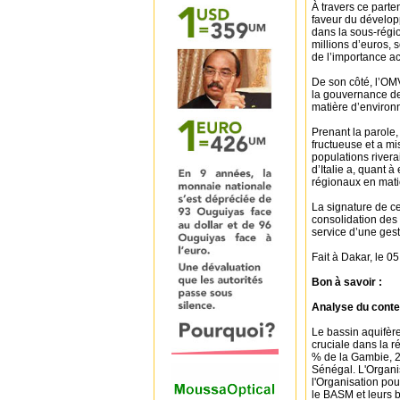
À travers ce parte
faveur du dévelop
dans la sous-région
millions d’euros, 
de l’importance ac
De son côté, l’OM
la gouvernance des
matière d’enviro
Prenant la parole
fructueuse et a mis
populations river
d’Italie a, quant à
régionaux en mati
La signature de c
consolidation des 
service d’une gest
Fait à Dakar, le 0
Bon à savoir :
Analyse du conte
Le bassin aquifèr
cruciale dans la r
% de la Gambie, 2
Sénégal. L'Organi
l'Organisation po
le BASM et leurs 