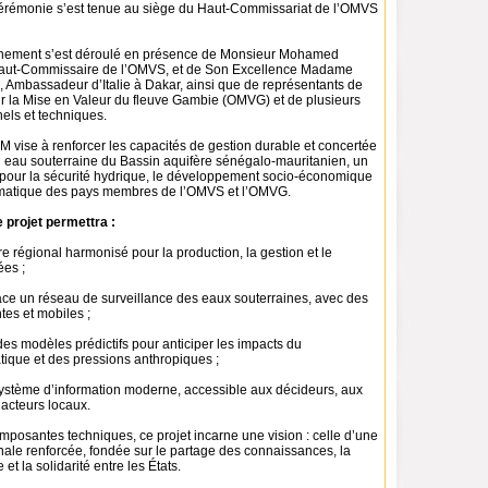
rémonie s’est tenue au siège du Haut-Commissariat de l’OMVS
énement s’est déroulé en présence de Monsieur Mohamed
ut-Commissaire de l’OMVS, et de Son Excellence Madame
, Ambassadeur d’Italie à Dakar, ainsi que de représentants de
ur la Mise en Valeur du fleuve Gambie (OMVG) et de plusieurs
nels et techniques.
 vise à renforcer les capacités de gestion durable et concertée
 eau souterraine du Bassin aquifère sénégalo-mauritanien, un
 pour la sécurité hydrique, le développement socio-économique
climatique des pays membres de l’OMVS et l’OMVG.
 projet permettra :
re régional harmonisé pour la production, la gestion et le
es ;
ace un réseau de surveillance des eaux souterraines, avec des
tes et mobiles ;
es modèles prédictifs pour anticiper les impacts du
ique et des pressions anthropiques ;
système d’information moderne, accessible aux décideurs, aux
 acteurs locaux.
mposantes techniques, ce projet incarne une vision : celle d’une
nale renforcée, fondée sur le partage des connaissances, la
et la solidarité entre les États.