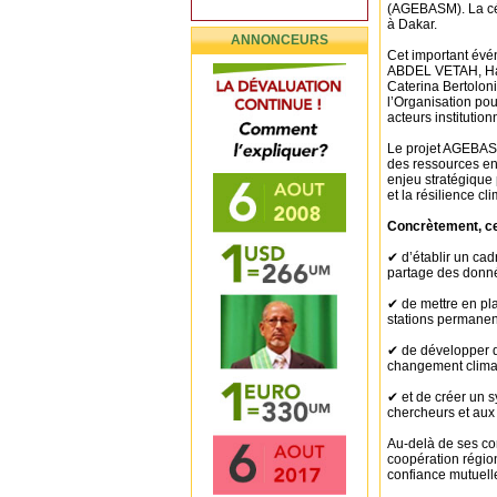
(AGEBASM). La cé
à Dakar.
ANNONCEURS
Cet important év
ABDEL VETAH, Ha
Caterina Bertoloni
l’Organisation po
acteurs institution
Le projet AGEBASM
des ressources en
enjeu stratégique
et la résilience 
Concrètement, ce
✔ d’établir un cad
partage des donné
✔ de mettre en pl
stations permanen
✔ de développer d
changement climat
✔ et de créer un 
chercheurs et aux
Au-delà de ses co
coopération régio
confiance mutuelle 