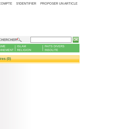
COMPTE
S'IDENTIFIER
PROPOSER UN ARTICLE
CHERCHER
SME
ISLAM
FAITS DIVERS
NNEMENT
RELIGION
INSOLITE
es (0)