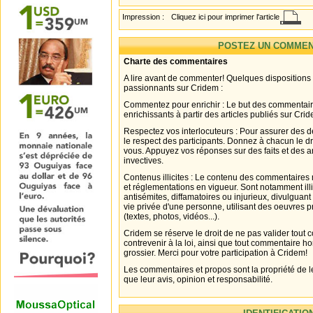
Impression :
Cliquez ici pour imprimer l'article
POSTEZ UN COMMEN
Charte des commentaires
A lire avant de commenter! Quelques dispositions
passionnants sur Cridem :
Commentez pour enrichir : Le but des commentair
enrichissants à partir des articles publiés sur Cri
Respectez vos interlocuteurs : Pour assurer des d
le respect des participants. Donnez à chacun le d
vous. Appuyez vos réponses sur des faits et des 
invectives.
Contenus illicites : Le contenu des commentaires n
et réglementations en vigueur. Sont notamment illi
antisémites, diffamatoires ou injurieux, divulguant
vie privée d'une personne, utilisant des oeuvres p
(textes, photos, vidéos...).
Cridem se réserve le droit de ne pas valider tout
contrevenir à la loi, ainsi que tout commentaire h
grossier. Merci pour votre participation à Cridem!
Les commentaires et propos sont la propriété de l
que leur avis, opinion et responsabilité.