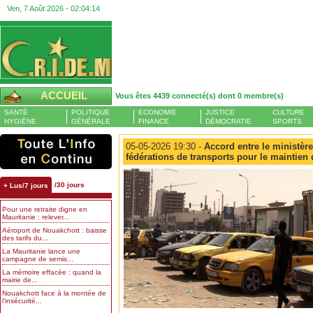
Ven, 7 Août 2026 -
02:04:15
ACCUEIL
Vous êtes 4439 connecté(s) dont 0 membre(s)
SANTÉ
POLITIQUE
ECONOMIE
JUSTICE
CULTURE
HYGIÈNE
GÉNÉRALE
FINANCE
DÉMOCRATIE
SPORTS
05-05-2026 19:30 -
Accord entre le ministère
fédérations de transports pour le maintien 
/30 jours
+ Lus/7 jours
Pour une retraite digne en
Mauritanie : relever...
Aéroport de Nouakchott : baisse
des tarifs du...
La Mauritanie lance une
campagne de semis...
La mémoire effacée : quand la
mairie de...
Nouakchott face à la montée de
l’insécurité...