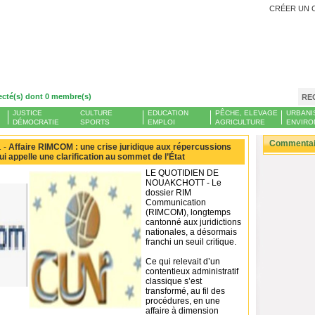
CRÉER UN 
ecté(s) dont 0 membre(s)
RE
JUSTICE
CULTURE
EDUCATION
PÊCHE, ELEVAGE
URBANI
DÉMOCRATIE
SPORTS
EMPLOI
AGRICULTURE
ENVIRO
Commentair
 -
Affaire RIMCOM : une crise juridique aux répercussions
ui appelle une clarification au sommet de l’État
LE QUOTIDIEN DE
NOUAKCHOTT - Le
dossier RIM
Communication
(RIMCOM), longtemps
cantonné aux juridictions
nationales, a désormais
franchi un seuil critique.
Ce qui relevait d’un
contentieux administratif
classique s’est
transformé, au fil des
procédures, en une
affaire à dimension