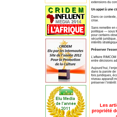
extensions du con
Un appel à une cl
Dans ce contexte, 
crise.
Sans remettre en c
politique — sous f
pour certains obs
sécurité juridique,
intérêts stratégiq
Préserver l’essen
L’affaire RIMCOM i
entre décisions ad
Aujourd’hui, l’enj
dans la parole de l
fois juridiques, éc
niveau apparaît 
préserver l’intérê
Les art
propriété d