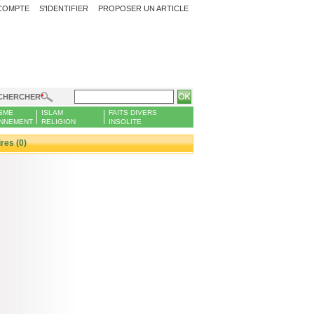
COMPTE
S'IDENTIFIER
PROPOSER UN ARTICLE
CHERCHER
SME
ISLAM
FAITS DIVERS
NNEMENT
RELIGION
INSOLITE
es (0)