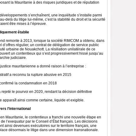
posant la Mauritanie à des risques juridiques et de réputation
développements s’enchaînent, une inquiétude s’installe parmi
au-delà du litige lui-même, c’est la stabilité du droit et la sécurité
raient être mises à l’épreuve.
diquement établie
érend remonte à 2013, lorsque la société RIMCOM a obtenu, dans
l d’offres régulier, un contrat de délégation de service public
é urbaine de Nouakchott. La résiliation unilatérale de ce
ouvert un contentieux qui s’est progressivement hissé jusqu’au
rchie judiciaire.
a justice mauritanienne a donné raison à l’entreprise :
stratif a reconnu la rupture abusive en 2015
 confirmé la condamnation en 2018
rejeté le pourvoi en 2020, rendant la décision définitive
ce apparaît ainsi comme certaine, liquide et exigible.
rs l’international
en Mauritanie, le contentieux a franchi une nouvelle étape en
i de l’exequatur par le Conseil d’État français. Les décisions
t ainsi devenues exécutoires sur le territoire français, une
 place désormais le litige dans une dimension transnationale.