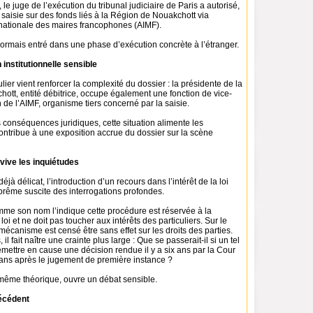
 le juge de l’exécution du tribunal judiciaire de Paris a autorisé,
 saisie sur des fonds liés à la Région de Nouakchott via
rnationale des maires francophones (AIMF).
sormais entré dans une phase d’exécution concrète à l’étranger.
 institutionnelle sensible
lier vient renforcer la complexité du dossier : la présidente de la
ott, entité débitrice, occupe également une fonction de vice-
 de l’AIMF, organisme tiers concerné par la saisie.
conséquences juridiques, cette situation alimente les
contribue à une exposition accrue du dossier sur la scène
vive les inquiétudes
jà délicat, l’introduction d’un recours dans l’intérêt de la loi
prême suscite des interrogations profondes.
omme son nom l’indique cette procédure est réservée à la
loi et ne doit pas toucher aux intérêts des particuliers. Sur le
 mécanisme est censé être sans effet sur les droits des parties.
 il fait naître une crainte plus large : Que se passerait-il si un tel
emettre en cause une décision rendue il y a six ans par la Cour
ans après le jugement de première instance ?
même théorique, ouvre un débat sensible.
récédent