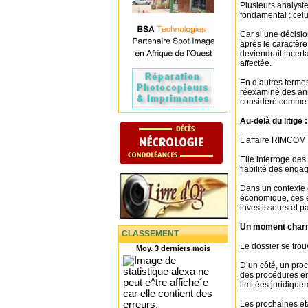
Plusieurs analyste
fondamental : celu
Car si une décisio
après le caractère
deviendrait incerta
affectée.
En d’autres termes
réexaminé des ann
considéré comme d
Au-delà du litige 
L’affaire RIMCOM 
Elle interroge des 
fiabilité des engag
Dans un contexte o
économique, ces é
investisseurs et p
Un moment charn
CLASSEMENT
Le dossier se trou
Moy. 3 derniers mois
D’un côté, un proc
des procédures en
limitées juridique
Les prochaines ét