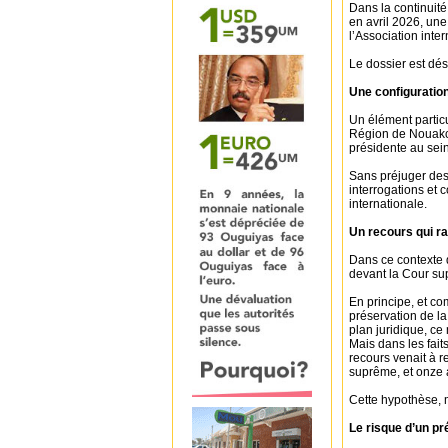
Dans la continuité,
en avril 2026, une
l’Association inte
Le dossier est dé
Une configuration
Un élément particu
Région de Nouakch
présidente au sein
Sans préjuger des 
interrogations et 
internationale.
Un recours qui ra
Dans ce contexte dé
devant la Cour su
En principe, et c
préservation de la 
plan juridique, ce
Mais dans les faits,
recours venait à r
suprême, et onze 
Cette hypothèse, 
Le risque d’un p