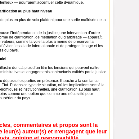
tentieux — pourraient accentuer cette dynamique.
arification au plus haut niveau
de plus en plus de voix plaident pour une sortie maîtrisée de la
ause l’indépendance de la justice, une intervention d’ordre
orme de clarification, de médiation ou d’arbitrage — apparaît,
ervateurs, comme la voie la plus à même de préserver la
 d’éviter l’escalade internationale et de protéger l’image et les
ues du pays.
tiel
llustre donc à plus d’un titre les tensions qui peuvent naître
ministratives et engagements contractuels validés par la justice.
eu dépasse les parties en présence. Il touche à la confiance
’État. Et dans ce type de situation, où les implications sont à la
onomiques et institutionnelles, une clarification au plus haut
moins comme une option que comme une nécessité pour
t supérieur du pays.
icles, commentaires et propos sont la
e leur(s) auteur(s) et n'engagent que leur
avis, opinion et responsabilité