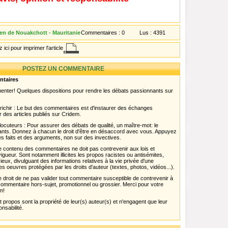
en de Nouakchott - Mauritanie
Commentaires :
0
Lus :
4391
 ici pour imprimer l'article
POSTEZ UN COMMENTAIRE
ntaires
menter! Quelques dispositions pour rendre les débats passionnants sur
chir : Le but des commentaires est d'instaurer des échanges
r des articles publiés sur Cridem.
ocuteurs : Pour assurer des débats de qualité, un maître-mot: le
pants. Donnez à chacun le droit d'être en désaccord avec vous. Appuyez
s faits et des arguments, non sur des invectives.
 Le contenu des commentaires ne doit pas contrevenir aux lois et
igueur. Sont notamment illicites les propos racistes ou antisémites,
rieux, divulguant des informations relatives à la vie privée d'une
es oeuvres protégées par les droits d'auteur (textes, photos, vidéos...).
 droit de ne pas valider tout commentaire susceptible de contrevenir à
ut commentaire hors-sujet, promotionnel ou grossier. Merci pour votre
m!
propos sont la propriété de leur(s) auteur(s) et n'engagent que leur
onsabilité.