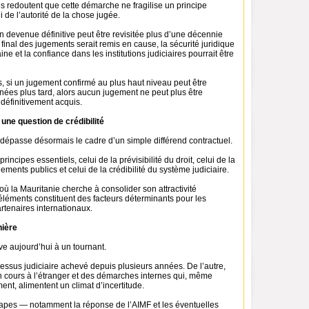
s redoutent que cette démarche ne fragilise un principe
i de l’autorité de la chose jugée.
n devenue définitive peut être revisitée plus d’une décennie
 final des jugements serait remis en cause, la sécurité juridique
ine et la confiance dans les institutions judiciaires pourrait être
, si un jugement confirmé au plus haut niveau peut être
ées plus tard, alors aucun jugement ne peut plus être
éfinitivement acquis.
: une question de crédibilité
dépasse désormais le cadre d’un simple différend contractuel.
principes essentiels, celui de la prévisibilité du droit, celui de la
ements publics et celui de la crédibilité du système judiciaire.
ù la Mauritanie cherche à consolider son attractivité
léments constituent des facteurs déterminants pour les
artenaires internationaux.
ière
ve aujourd’hui à un tournant.
essus judiciaire achevé depuis plusieurs années. De l’autre,
 cours à l’étranger et des démarches internes qui, même
ment, alimentent un climat d’incertitude.
apes — notamment la réponse de l’AIMF et les éventuelles