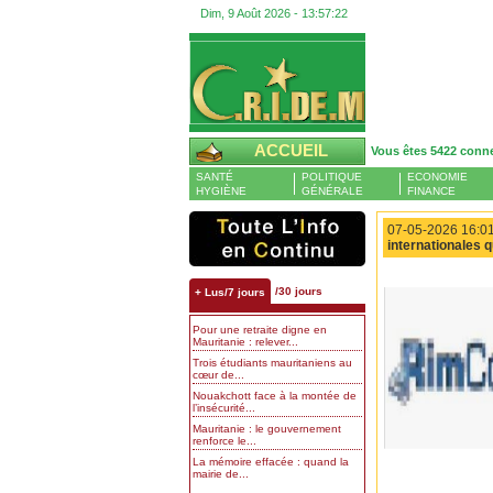
Dim, 9 Août 2026 -
13:57:23
ACCUEIL
Vous êtes 5422 conn
SANTÉ
POLITIQUE
ECONOMIE
HYGIÈNE
GÉNÉRALE
FINANCE
07-05-2026 16:01
internationales q
/30 jours
+ Lus/7 jours
Pour une retraite digne en
Mauritanie : relever...
Trois étudiants mauritaniens au
cœur de...
Nouakchott face à la montée de
l’insécurité...
Mauritanie : le gouvernement
renforce le...
La mémoire effacée : quand la
mairie de...