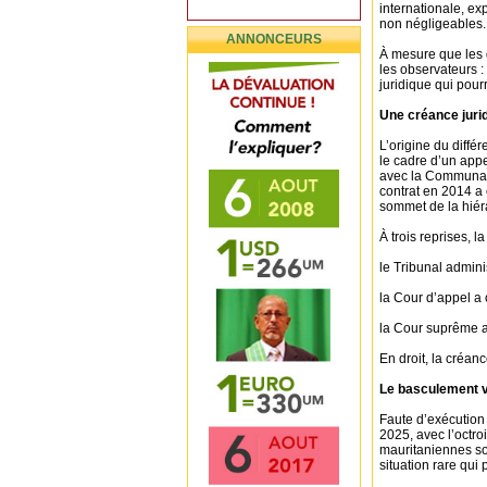
internationale, ex
non négligeables.
ANNONCEURS
À mesure que les 
les observateurs : 
juridique qui pour
Une créance juri
L’origine du diff
le cadre d’un appe
avec la Communaut
contrat en 2014 a 
sommet de la hiéra
À trois reprises, l
le Tribunal admini
la Cour d’appel a
la Cour suprême a 
En droit, la créan
Le basculement ve
Faute d’exécution 
2025, avec l’octro
mauritaniennes son
situation rare qui