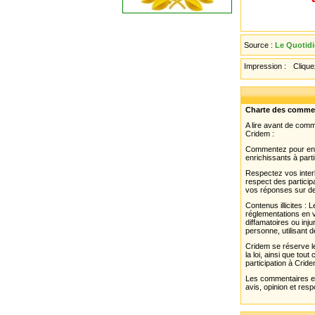
Source :
Le Quotidi
Impression :
Cliquez
Charte des comme
A lire avant de com
Cridem :
Commentez pour enri
enrichissants à parti
Respectez vos interl
respect des partici
vos réponses sur de
Contenus illicites :
réglementations en v
diffamatoires ou inju
personne, utilisant d
Cridem se réserve le
la loi, ainsi que to
participation à Cride
Les commentaires et 
avis, opinion et resp