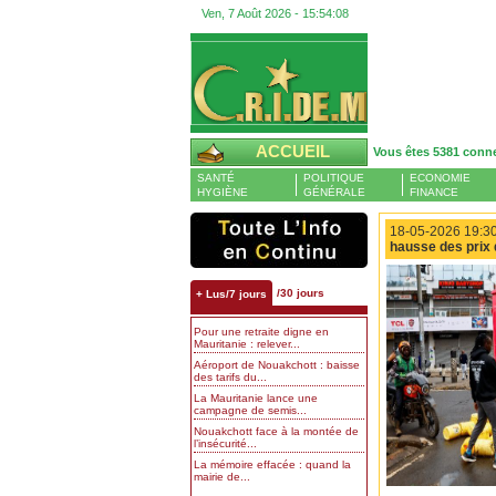
Ven, 7 Août 2026 -
15:54:09
ACCUEIL
Vous êtes 5381 conn
SANTÉ
POLITIQUE
ECONOMIE
HYGIÈNE
GÉNÉRALE
FINANCE
18-05-2026 19:30
hausse des prix 
/30 jours
+ Lus/7 jours
Pour une retraite digne en
Mauritanie : relever...
Aéroport de Nouakchott : baisse
des tarifs du...
La Mauritanie lance une
campagne de semis...
Nouakchott face à la montée de
l’insécurité...
La mémoire effacée : quand la
mairie de...