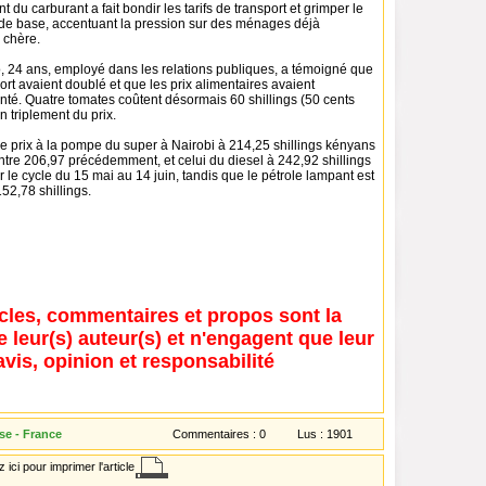
 du carburant a fait bondir les tarifs de transport et grimper le
de base, accentuant la pression sur des ménages déjà
e chère.
 24 ans, employé dans les relations publiques, a témoigné que
port avaient doublé et que les prix alimentaires avaient
é. Quatre tomates coûtent désormais 60 shillings (50 cents
n triplement du prix.
e prix à la pompe du super à Nairobi à 214,25 shillings kényans
 contre 206,97 précédemment, et celui du diesel à 242,92 shillings
 le cycle du 15 mai au 14 juin, tandis que le pétrole lampant est
52,78 shillings.
icles, commentaires et propos sont la
e leur(s) auteur(s) et n'engagent que leur
avis, opinion et responsabilité
e - France
Commentaires :
0
Lus :
1901
 ici pour imprimer l'article