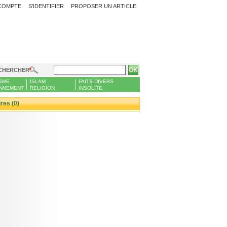
COMPTE
S'IDENTIFIER
PROPOSER UN ARTICLE
CHERCHER
SME
ISLAM
FAITS DIVERS
NNEMENT
RELIGION
INSOLITE
es (0)