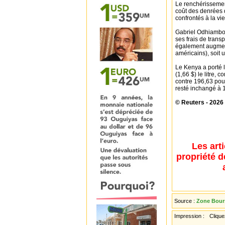
Le renchérissement
coût des denrées 
confrontés à la vi
Gabriel Odhiambo,
ses frais de trans
également augment
américains), soit u
Le Kenya a porté l
(1,66 $) le litre,
contre 196,63 pour
resté inchangé à 1
© Reuters - 2026
Les art
propriété d
Source :
Zone Bours
Impression :
Cliquez