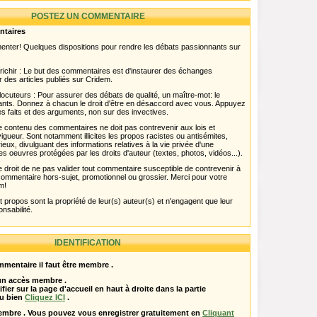
POSTEZ UN COMMENTAIRE
ntaires
menter! Quelques dispositions pour rendre les débats passionnants sur
chir : Le but des commentaires est d'instaurer des échanges
r des articles publiés sur Cridem.
ocuteurs : Pour assurer des débats de qualité, un maître-mot: le
pants. Donnez à chacun le droit d'être en désaccord avec vous. Appuyez
s faits et des arguments, non sur des invectives.
 Le contenu des commentaires ne doit pas contrevenir aux lois et
igueur. Sont notamment illicites les propos racistes ou antisémites,
rieux, divulguant des informations relatives à la vie privée d'une
es oeuvres protégées par les droits d'auteur (textes, photos, vidéos...).
 droit de ne pas valider tout commentaire susceptible de contrevenir à
ut commentaire hors-sujet, promotionnel ou grossier. Merci pour votre
m!
propos sont la propriété de leur(s) auteur(s) et n'engagent que leur
onsabilité.
IDENTIFICATION
mentaire il faut être membre .
 un accès membre .
ifier sur la page d'accueil en haut à droite dans la partie
u bien
Cliquez ICI
.
embre . Vous pouvez vous enregistrer gratuitement en
Cliquant