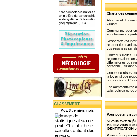
Charte des comme
A lire avant de com
Cridem :
Commentez pour enri
enrichissants à parti
Respectez vos interl
respect des partici
vos réponses sur de
Contenus illicites :
réglementations en v
diffamatoires ou inju
personne, utilisant d
Cridem se réserve le
la loi, ainsi que to
participation à Cride
Les commentaires et 
avis, opinion et resp
CLASSEMENT
Moy. 3 derniers mois
Pour poster un com
Si vous avez déjà
Veuillez vous ident
IDENTIFICATION o
Vous n'êtes pas m