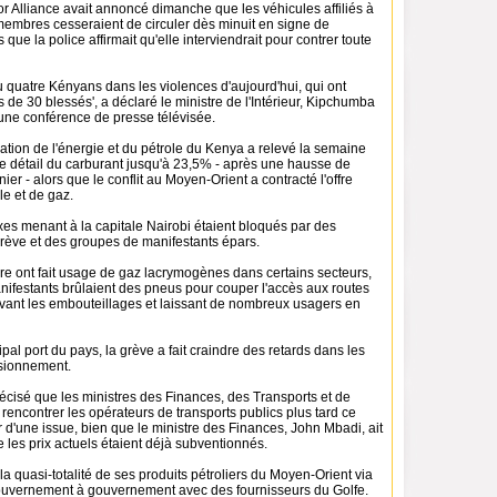
r Alliance avait annoncé dimanche que les véhicules affiliés à
membres cesseraient de circuler dès minuit en signe de
s que la police affirmait qu'elle interviendrait pour contrer toute
 quatre Kényans dans les violences d'aujourd'hui, qui ont
s de 30 blessés', a déclaré le ministre de l'Intérieur, Kipchumba
une conférence de presse télévisée.
lation de l'énergie et du pétrole du Kenya a relevé la semaine
de détail du carburant jusqu'à 23,5% - après une hausse de
ier - alors que le conflit au Moyen-Orient a contracté l'offre
e et de gaz.
xes menant à la capitale Nairobi étaient bloqués par des
grève et des groupes de manifestants épars.
dre ont fait usage de gaz lacrymogènes dans certains secteurs,
nifestants brûlaient des pneus pour couper l'accès aux routes
avant les embouteillages et laissant de nombreux usagers en
al port du pays, la grève a fait craindre des retards dans les
sionnement.
cisé que les ministres des Finances, des Transports et de
 rencontrer les opérateurs de transports publics plus tard ce
r d'une issue, bien que le ministre des Finances, John Mbadi, ait
ue les prix actuels étaient déjà subventionnés.
a quasi-totalité de ses produits pétroliers du Moyen-Orient via
ouvernement à gouvernement avec des fournisseurs du Golfe.