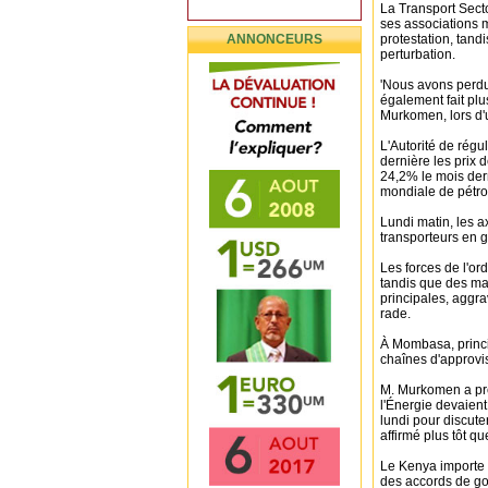
La Transport Secto
ses associations 
ANNONCEURS
protestation, tandi
perturbation.
'Nous avons perdu
également fait plu
Murkomen, lors d'
L'Autorité de régu
dernière les prix 
24,2% le mois dern
mondiale de pétrol
Lundi matin, les a
transporteurs en 
Les forces de l'or
tandis que des ma
principales, aggr
rade.
À Mombasa, princip
chaînes d'approvi
M. Murkomen a pré
l'Énergie devaient
lundi pour discute
affirmé plus tôt q
Le Kenya importe l
des accords de g