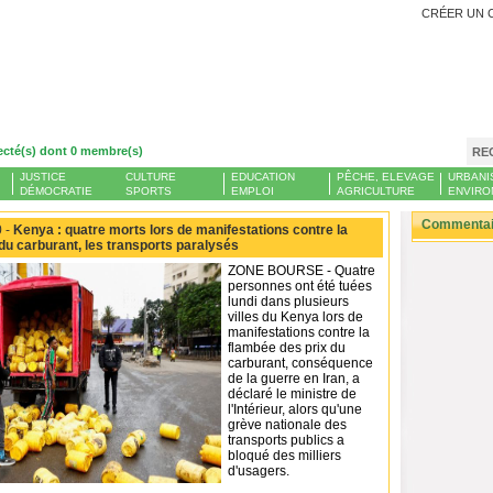
CRÉER UN 
ecté(s) dont 0 membre(s)
RE
JUSTICE
CULTURE
EDUCATION
PÊCHE, ELEVAGE
URBANI
DÉMOCRATIE
SPORTS
EMPLOI
AGRICULTURE
ENVIRO
Commentair
 -
Kenya : quatre morts lors de manifestations contre la
du carburant, les transports paralysés
ZONE BOURSE - Quatre
personnes ont été tuées
lundi dans plusieurs
villes du Kenya lors de
manifestations contre la
flambée des prix du
carburant, conséquence
de la guerre en Iran, a
déclaré le ministre de
l'Intérieur, alors qu'une
grève nationale des
transports publics a
bloqué des milliers
d'usagers.