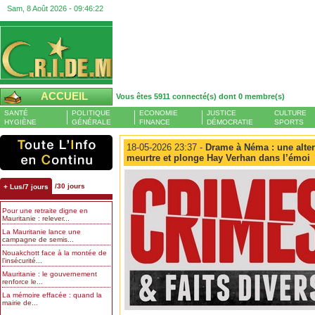
Sam, 8 Août 2026 -
09:46:23
ACCUEIL
Vous êtes 5911 connecté(s) dont 0 membre(s)
SANTÉ
POLITIQUE
ECONOMIE
JUSTICE
CULTURE
HYGIÈNE
GÉNÉRALE
FINANCE
DÉMOCRATIE
SPORTS
18-05-2026 23:37 -
Drame à Néma : une alter
meurtre et plonge Hay Verhan dans l’émoi
/30 jours
+ Lus/7 jours
Pour une retraite digne en
Mauritanie : relever...
La Mauritanie lance une
campagne de semis...
Nouakchott face à la montée de
l’insécurité...
Mauritanie : le gouvernement
renforce le...
La mémoire effacée : quand la
mairie de...