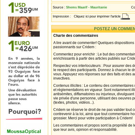
Source :
Shems Maarif - Mauritanie
Co
Impression :
Cliquez ici pour imprimer l'article
POSTEZ UN COMMEN
Charte des commentaires
A lire avant de commenter! Quelques dispositions
passionnants sur Cridem :
Commentez pour enrichir : Le but des commentair
enrichissants à partir des articles publiés sur Cri
Respectez vos interlocuteurs : Pour assurer des d
le respect des participants. Donnez à chacun le d
vous. Appuyez vos réponses sur des faits et des 
invectives.
Contenus illicites : Le contenu des commentaires n
et réglementations en vigueur. Sont notamment illi
antisémites, diffamatoires ou injurieux, divulguant
vie privée d'une personne, utilisant des oeuvres p
(textes, photos, vidéos...).
Cridem se réserve le droit de ne pas valider tout
contrevenir à la loi, ainsi que tout commentaire h
grossier. Merci pour votre participation à Cridem!
Les commentaires et propos sont la propriété de l
que leur avis, opinion et responsabilité.