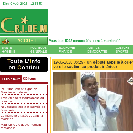
Dim, 9 Août 2026 -
12:55:54
ACCUEIL
Vous êtes 5292 connecté(s) dont 1 membre(s)
SANTÉ
POLITIQUE
ECONOMIE
JUSTICE
CULTURE
HYGIÈNE
GÉNÉRALE
FINANCE
DÉMOCRATIE
SPORTS
19-05-2026 08:29 -
Un député appelle à orie
vers le soutien au produit intérieur
/30 jours
+ Lus/7 jours
Pour une retraite digne en
Mauritanie : relever...
Trois étudiants mauritaniens au
cœur de...
Nouakchott face à la montée de
l’insécurité...
La mémoire effacée : quand la
mairie de...
Mauritanie : le gouvernement
renforce le...