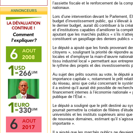
l’assiette fiscale et le renforcement de la comp
nationaux.
ANNONCEURS
Lors d’une intervention devant le Parlement, El
budget d’investissement public, qui s’élevait à
le dernier budget, aurait dû contribuer à la cré
et d’institutions capables d’améliorer la compét
ajoutant que les marchés publics « s’ils n’attei
constituent un gaspillage des deniers publics »
Le député a ajouté que les fonds provenant des
citoyens », soulignant la priorité de répondre 
locales et d’employer la main-d’œuvre national
tissu industriel local » permettant aux entrepr
le rythme des projets et des investissements p
Au sujet des prêts soumis au vote, le député a 
importance capitale », notamment le prêt relatif 
du réseau, ainsi que celui concernant le syst
il a estimé qu’il aurait été possible de recher
financement internes à l’économie nationale « p
publique de l’État ».
Le député a souligné que le prêt destiné au s
pourrait permettre la création de filières d’étu
universités et les instituts supérieurs ainsi qu
de nouveaux domaines, estimant qu’il s’agissai
importante ».
Il a ajouté que les marchés publics ne devaien