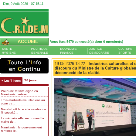
Dim, 9 Août 2026 -
07:15:12
ACCUEIL
Vous êtes 5470 connecté(s) dont 0 membre(s)
SANTÉ
POLITIQUE
ECONOMIE
JUSTICE
CULTURE
HYGIÈNE
GÉNÉRALE
FINANCE
DÉMOCRATIE
SPORTS
19-05-2026 13:22 -
Industries culturelles et 
discours du Ministre de la Culture globale
déconnecté de la réalité.
/30 jours
+ Lus/7 jours
Pour une retraite digne en
Mauritanie : relever...
Trois étudiants mauritaniens au
cœur de...
Nouakchott face à la montée de
l’insécurité...
La mémoire effacée : quand la
mairie de...
Mauritanie : le gouvernement
renforce le...