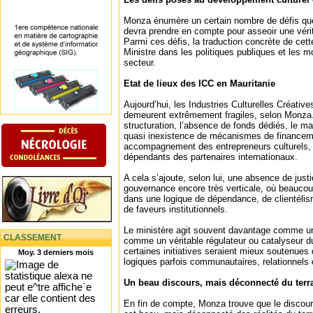
Monza énumère un certain nombre de défis que 
devra prendre en compte pour asseoir une vérita
Parmi ces défis, la traduction concrète de cett
Ministre dans les politiques publiques et les
secteur.
Etat de lieux des ICC en Mauritanie
Aujourd’hui, les Industries Culturelles Créativ
demeurent extrêmement fragiles, selon Monza. E
structuration, l’absence de fonds dédiés, le ma
quasi inexistence de mécanismes de financemen
accompagnement des entrepreneurs culturels, 
dépendants des partenaires internationaux.
A cela s’ajoute, selon lui, une absence de justi
gouvernance encore très verticale, où beauco
dans une logique de dépendance, de clientéli
de faveurs institutionnels.
Le ministère agit souvent davantage comme un 
CLASSEMENT
comme un véritable régulateur ou catalyseur du 
certaines initiatives seraient mieux soutenues
Moy. 3 derniers mois
logiques parfois communautaires, relationnels 
Un beau discours, mais déconnecté du terr
En fin de compte, Monza trouve que le discou