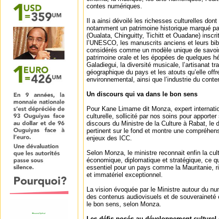
contes numériques.
Il a ainsi dévoilé les richesses culturelles dont
notamment un patrimoine historique marqué par
(Oualata, Chinguitty, Tichitt et Ouadane) inscr
l’UNESCO, les manuscrits anciens et leurs bi
considérés comme un modèle unique de savoir
patrimoine orale et les épopées de quelques
Galadiegui, la diversité musicale, l’artisanat tra
géographique du pays et les atouts qu’elle offre
environnemental, ainsi que l’industrie du conte
Un discours qui va dans le bon sens
Pour Kane Limame dit Monza, expert internation
culturelle, sollicité par nos soins pour apporter
discours du Ministre de la Culture à Rabat, le
pertinent sur le fond et montre une compréhe
enjeux des ICC.
Selon Monza, le ministre reconnait enfin la cu
économique, diplomatique et stratégique, ce qu
essentiel pour un pays comme la Mauritanie, ri
et immatériel exceptionnel.
La vision évoquée par le Ministre autour du nu
des contenus audiovisuels et de souveraineté c
le bon sens, selon Monza.
Les défis posés au développement culturel 