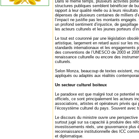
Dans le même temps, plusieurs activités porté
structures publiques semblent bénéficier de bu
rapport à leur qualité réelle ou à leurs résultat
dépenses de plusieurs centaines de milliers d’
l’impact ne justifie pas les montants engagés.
un profond sentiment d’injustice, de gaspillag
les acteurs culturels et les jeunes porteurs d’ini
Le tout est couronné par une législation obsolète
artistique, largement en retard aussi sur les m
standards internationaux et les engagements p
des conventions de l’UNESCO de 2003 et 2005, 
renaissance culturelle ou encore des instrument
culturels.
Selon Monza, beaucoup de textes existent, ma
appliqués ou adaptés aux réalités contempora
Un secteur culturel boiteux
Le paradoxe est que malgré tout ce potentiel 
officiels, ce sont principalement les acteurs in
associations, artistes et opérateurs privés qui
l’écosystème culturel du pays. Souvent avec t
Le discours du ministre ouvre une perspective 
surtout jugé sur sa capacité à produire des ré
investissements réels, une gouvernance plus éq
reconnaissance institutionnelle des ICC comm
et diplomatique.