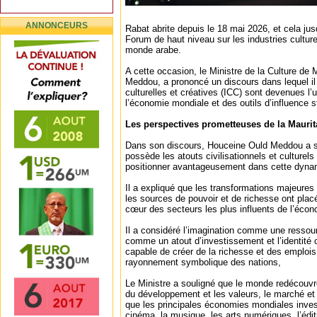
ANNONCEURS
Rabat abrite depuis le 18 mai 2026, et cela j
Forum de haut niveau sur les industries culture
monde arabe.
A cette occasion, le Ministre de la Culture de
Meddou, a prononcé un discours dans lequel il 
culturelles et créatives (ICC) sont devenues l
l’économie mondiale et des outils d’influence s
Les perspectives prometteuses de la Maurit
Dans son discours, Houceine Ould Meddou a so
possède les atouts civilisationnels et culturels
positionner avantageusement dans cette dyna
Il a expliqué que les transformations majeure
les sources de pouvoir et de richesse ont placé 
cœur des secteurs les plus influents de l’éco
Il a considéré l’imagination comme une ressou
comme un atout d’investissement et l’identité
capable de créer de la richesse et des emplois,
rayonnement symbolique des nations,
Le Ministre a souligné que le monde redécouvre
du développement et les valeurs, le marché et l’i
que les principales économies mondiales inve
cinéma, la musique, les arts numériques, l’éditi