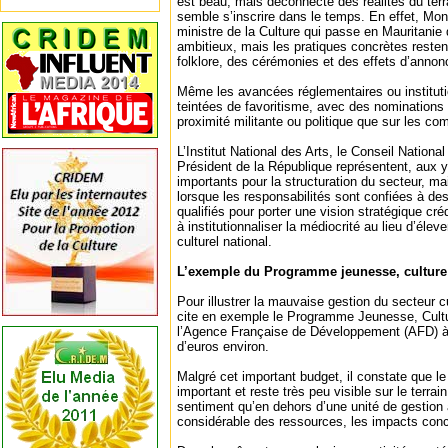
est beau, mais déconnecté des réalités du terr
semble s’inscrire dans le temps. En effet, M
ministre de la Culture qui passe en Mauritanie
ambitieux, mais les pratiques concrètes resten
folklore, des cérémonies et des effets d’annon
Même les avancées réglementaires ou instituti
teintées de favoritisme, avec des nominations
proximité militante ou politique que sur les co
L’Institut National des Arts, le Conseil Nationa
Président de la République représentent, aux 
importants pour la structuration du secteur, mai
lorsque les responsabilités sont confiées à de
qualifiés pour porter une vision stratégique créd
à institutionnaliser la médiocrité au lieu d’éle
culturel national.
L’exemple du Programme jeunesse, culture 
Pour illustrer la mauvaise gestion du secteur 
cite en exemple le Programme Jeunesse, Cultu
l’Agence Française de Développement (AFD) à 
d’euros environ.
Malgré cet important budget, il constate que le
important et reste très peu visible sur le terra
sentiment qu’en dehors d’une unité de gestion
considérable des ressources, les impacts conc