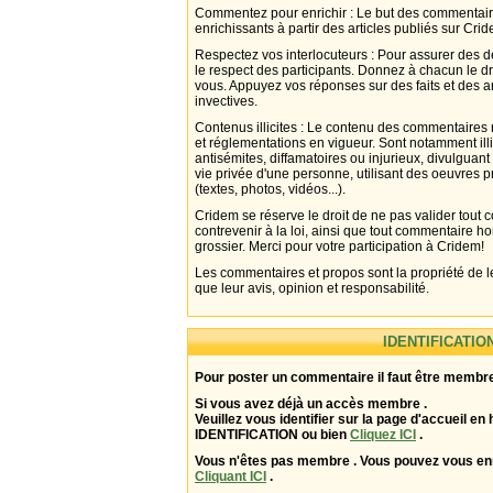
Commentez pour enrichir : Le but des commentair
enrichissants à partir des articles publiés sur Cri
Respectez vos interlocuteurs : Pour assurer des d
le respect des participants. Donnez à chacun le d
vous. Appuyez vos réponses sur des faits et des 
invectives.
Contenus illicites : Le contenu des commentaires n
et réglementations en vigueur. Sont notamment illi
antisémites, diffamatoires ou injurieux, divulguant
vie privée d'une personne, utilisant des oeuvres p
(textes, photos, vidéos...).
Cridem se réserve le droit de ne pas valider tout
contrevenir à la loi, ainsi que tout commentaire h
grossier. Merci pour votre participation à Cridem!
Les commentaires et propos sont la propriété de l
que leur avis, opinion et responsabilité.
IDENTIFICATIO
Pour poster un commentaire il faut être membre
Si vous avez déjà un accès membre .
Veuillez vous identifier sur la page d'accueil en 
IDENTIFICATION ou bien
Cliquez ICI
.
Vous n'êtes pas membre . Vous pouvez vous enr
Cliquant ICI
.