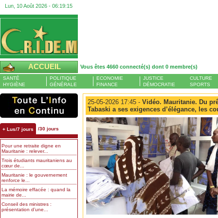
Lun, 10 Août 2026 -
06:19:16
ACCUEIL
Vous êtes 4660 connecté(s) dont 0 membre(s)
SANTÉ
POLITIQUE
ECONOMIE
JUSTICE
CULTURE
HYGIÈNE
GÉNÉRALE
FINANCE
DÉMOCRATIE
SPORTS
25-05-2026 17:45 -
Vidéo. Mauritanie. Du prê
Tabaski a ses exigences d’élégance, les cou
/30 jours
+ Lus/7 jours
Pour une retraite digne en
Mauritanie : relever...
Trois étudiants mauritaniens au
cœur de...
Mauritanie : le gouvernement
renforce le...
La mémoire effacée : quand la
mairie de...
Conseil des ministres :
présentation d’une...