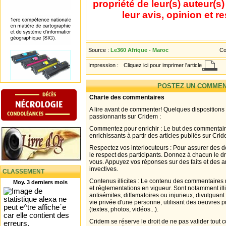
propriété de leur(s) auteur(s
leur avis, opinion et r
Source :
Le360 Afrique - Maroc
Co
Impression :
Cliquez ici pour imprimer l'article
POSTEZ UN COMMEN
Charte des commentaires
A lire avant de commenter! Quelques dispositions
passionnants sur Cridem :
Commentez pour enrichir : Le but des commentair
enrichissants à partir des articles publiés sur Cri
Respectez vos interlocuteurs : Pour assurer des d
le respect des participants. Donnez à chacun le d
vous. Appuyez vos réponses sur des faits et des 
invectives.
CLASSEMENT
Contenus illicites : Le contenu des commentaires n
Moy. 3 derniers mois
et réglementations en vigueur. Sont notamment illi
antisémites, diffamatoires ou injurieux, divulguant
vie privée d'une personne, utilisant des oeuvres p
(textes, photos, vidéos...).
Cridem se réserve le droit de ne pas valider tout