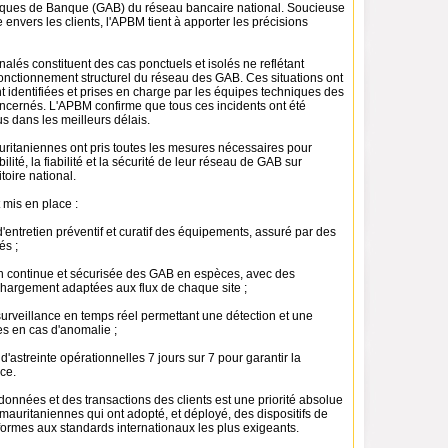
iques de Banque (GAB) du réseau bancaire national. Soucieuse
 envers les clients, l'APBM tient à apporter les précisions
gnalés constituent des cas ponctuels et isolés ne reflétant
onctionnement structurel du réseau des GAB. Ces situations ont
 identifiées et prises en charge par les équipes techniques des
ncernés. L'APBM confirme que tous ces incidents ont été
s dans les meilleurs délais.
ritaniennes ont pris toutes les mesures nécessaires pour
bilité, la fiabilité et la sécurité de leur réseau de GAB sur
toire national.
t mis en place :
entretien préventif et curatif des équipements, assuré par des
és ;
n continue et sécurisée des GAB en espèces, avec des
hargement adaptées aux flux de chaque site ;
urveillance en temps réel permettant une détection et une
es en cas d'anomalie ;
'astreinte opérationnelles 7 jours sur 7 pour garantir la
ice.
données et des transactions des clients est une priorité absolue
auritaniennes qui ont adopté, et déployé, des dispositifs de
formes aux standards internationaux les plus exigeants.