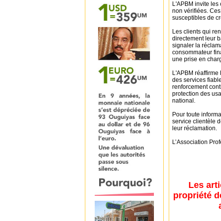
L'APBM invite les 
non vérifiées. Ces
susceptibles de cr
Les clients qui re
directement leur b
signaler la réclam
consommateur fina
une prise en char
L'APBM réaffirme 
des services fiabl
renforcement conti
protection des us
national.
Pour toute informa
service clientèle
leur réclamation.
L’Association Pro
Les art
propriété d