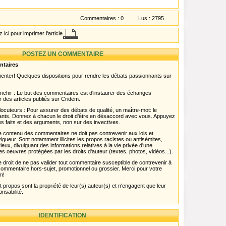
Commentaires :
0
Lus :
2795
 ici pour imprimer l'article
POSTEZ UN COMMENTAIRE
ntaires
menter! Quelques dispositions pour rendre les débats passionnants sur
chir : Le but des commentaires est d'instaurer des échanges
r des articles publiés sur Cridem.
ocuteurs : Pour assurer des débats de qualité, un maître-mot: le
pants. Donnez à chacun le droit d'être en désaccord avec vous. Appuyez
s faits et des arguments, non sur des invectives.
 Le contenu des commentaires ne doit pas contrevenir aux lois et
igueur. Sont notamment illicites les propos racistes ou antisémites,
rieux, divulguant des informations relatives à la vie privée d'une
es oeuvres protégées par les droits d'auteur (textes, photos, vidéos...).
 droit de ne pas valider tout commentaire susceptible de contrevenir à
ut commentaire hors-sujet, promotionnel ou grossier. Merci pour votre
m!
propos sont la propriété de leur(s) auteur(s) et n'engagent que leur
onsabilité.
IDENTIFICATION