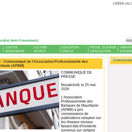
CRÉER UN 
ecté(s) dont 0 membre(s)
RE
JUSTICE
CULTURE
EDUCATION
PÊCHE, ELEVAGE
URBANI
DÉMOCRATIE
SPORTS
EMPLOI
AGRICULTURE
ENVIRO
Commentair
 -
Communiqué de l'Association Professionnelle des
itanie (APBM)
COMMUNIQUÉ DE
PRESSE
Nouakchott, le 25 mai
2026
L'Association
Professionnelle des
Banques de Mauritanie
(APBM) a pris
connaissance de
publications relayées sur
les réseaux sociaux
faisant état d'incidents
survenus sur certains