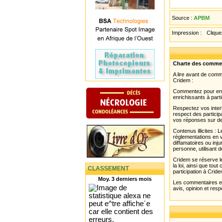
Source :
APBM
Impression :
Cliquez
Charte des comme
A lire avant de com
Cridem :
Commentez pour enri
enrichissants à parti
Respectez vos interl
respect des partici
vos réponses sur de
Contenus illicites :
réglementations en v
diffamatoires ou inju
personne, utilisant d
Cridem se réserve le
la loi, ainsi que to
CLASSEMENT
participation à Cride
Moy. 3 derniers mois
Les commentaires et 
avis, opinion et resp