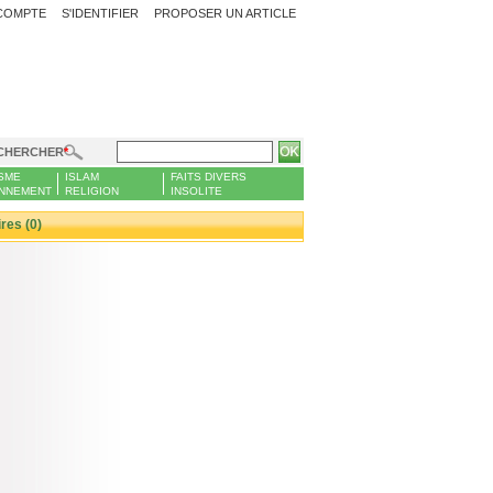
COMPTE
S'IDENTIFIER
PROPOSER UN ARTICLE
CHERCHER
SME
ISLAM
FAITS DIVERS
NNEMENT
RELIGION
INSOLITE
es (0)