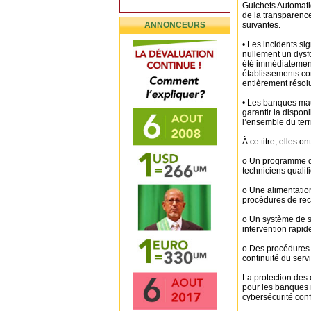
Guichets Automat
de la transparence
ANNONCEURS
suivantes.
• Les incidents si
nullement un dysf
été immédiatement
établissements co
entièrement résolu
• Les banques mau
garantir la disponi
l’ensemble du terri
À ce titre, elles on
o Un programme d'
techniciens qualifi
o Une alimentatio
procédures de rec
o Un système de s
intervention rapid
o Des procédures d
continuité du serv
La protection des 
pour les banques m
cybersécurité con