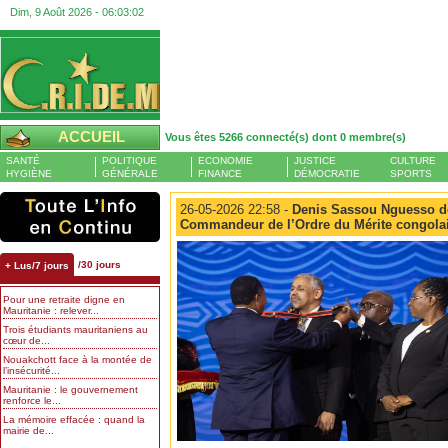
Dim, 9 Août 2026 -
06:03:02
ACCUEIL
Vous êtes 5266 connecté(s) dont 0 membre(s)
SANTÉ
POLITIQUE
ECONOMIE
JUSTICE
CULTURE
HYGIÈNE
GÉNÉRALE
FINANCE
DÉMOCRATIE
SPORTS
26-05-2026 22:58 -
Denis Sassou Nguesso dé
Commandeur de l’Ordre du Mérite congolai
/30 jours
+ Lus/7 jours
Pour une retraite digne en
Mauritanie : relever...
Trois étudiants mauritaniens au
cœur de...
Nouakchott face à la montée de
l’insécurité...
Mauritanie : le gouvernement
renforce le...
La mémoire effacée : quand la
mairie de...