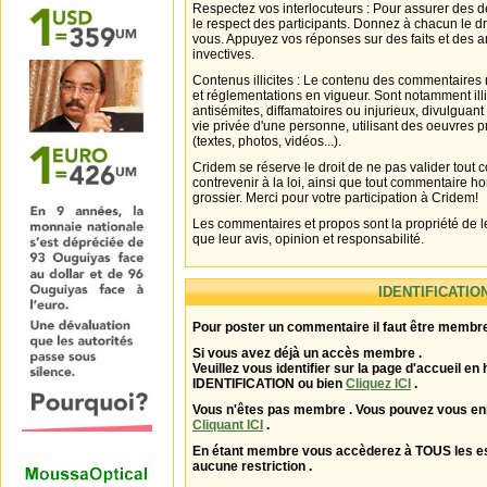
Respectez vos interlocuteurs : Pour assurer des d
le respect des participants. Donnez à chacun le d
vous. Appuyez vos réponses sur des faits et des 
invectives.
Contenus illicites : Le contenu des commentaires n
et réglementations en vigueur. Sont notamment illi
antisémites, diffamatoires ou injurieux, divulguant
vie privée d'une personne, utilisant des oeuvres p
(textes, photos, vidéos...).
Cridem se réserve le droit de ne pas valider tout
contrevenir à la loi, ainsi que tout commentaire h
grossier. Merci pour votre participation à Cridem!
Les commentaires et propos sont la propriété de l
que leur avis, opinion et responsabilité.
IDENTIFICATIO
Pour poster un commentaire il faut être membre
Si vous avez déjà un accès membre .
Veuillez vous identifier sur la page d'accueil en 
IDENTIFICATION ou bien
Cliquez ICI
.
Vous n'êtes pas membre . Vous pouvez vous enr
Cliquant ICI
.
En étant membre vous accèderez à TOUS les 
aucune restriction .