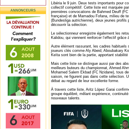
Libéria le 9 juin. Deux tests importants pour co
collectif compétitif. Cette liste est marquée p
ANNONCEURS
premières convocations de Bahmed Deuff (FC 
française) et de Mamadou Fofana, milieu de te
(Bundesliga autrichienne), deux jeunes profils
découvrir la sélection.
Le sélectionneur enregistre également les ret
Kalidou, qui viennent renforcer l’effectif grâce 
Autre élément rassurant, les cadres habituels 
joueurs clés comme Aly Abeid, Aboubakary Ko
Keïta sont bien de la partie, apportant stabilit
Mais cette liste se distingue aussi par des abs
meilleurs buteurs du championnat, Ahmed Ahm
Mohamed Salem Ekbad (FC Nzidane), tous deu
saison, ne figurent pas dans cette sélection. Un
débat au regard de leur excellente forme.
À travers cette liste, Aritz López Garai confirm
groupe équilibré, mêlant expérience, continuité
nouveaux talents.