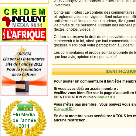
vous. Appuyez vos réponses sur des faits et des 
invectives.
Contenus illicites : Le contenu des commentaires n
et réglementations en vigueur. Sont notamment illi
antisémites, diffamatoires ou injurieux, divulguant
vie privée d'une personne, utilisant des oeuvres p
(textes, photos, vidéos...).
Cridem se réserve le droit de ne pas valider tout
contrevenir à la loi, ainsi que tout commentaire h
grossier. Merci pour votre participation à Cridem!
Les commentaires et propos sont la propriété de l
que leur avis, opinion et responsabilité.
IDENTIFICATIO
Pour poster un commentaire il faut être membre
Si vous avez déjà un accès membre .
Veuillez vous identifier sur la page d'accueil en 
IDENTIFICATION ou bien
Cliquez ICI
.
Vous n'êtes pas membre . Vous pouvez vous enr
Cliquant ICI
.
En étant membre vous accèderez à TOUS les 
aucune restriction .