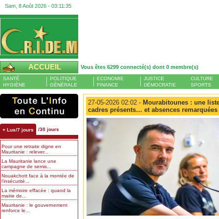
Sam, 8 Août 2026 -
03:11:35
ACCUEIL
Vous êtes 6299 connecté(s) dont 0 membre(s)
SANTÉ
POLITIQUE
ECONOMIE
JUSTICE
CULTURE
HYGIÈNE
GÉNÉRALE
FINANCE
DÉMOCRATIE
SPORTS
27-05-2026 02:02 -
Mourabitounes : une liste
cadres présents… et absences remarquées
/30 jours
+ Lus/7 jours
Pour une retraite digne en
Mauritanie : relever...
La Mauritanie lance une
campagne de semis...
Nouakchott face à la montée de
l’insécurité...
La mémoire effacée : quand la
mairie de...
Mauritanie : le gouvernement
renforce le...