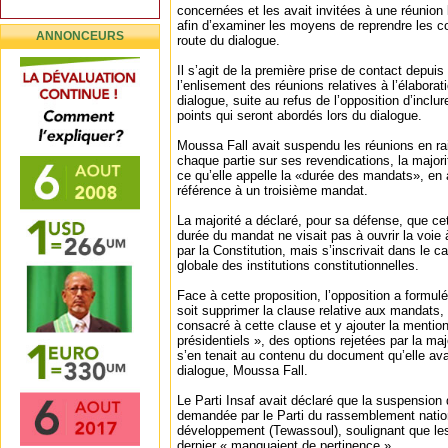
concernées et les avait invitées à une réunion 
afin d’examiner les moyens de reprendre les con
ANNONCEURS
route du dialogue.
Il s’agit de la première prise de contact depui
l’enlisement des réunions relatives à l’élaborati
dialogue, suite au refus de l’opposition d’inclu
points qui seront abordés lors du dialogue.
Moussa Fall avait suspendu les réunions en rai
chaque partie sur ses revendications, la major
ce qu’elle appelle la «durée des mandats», en a
référence à un troisième mandat.
La majorité a déclaré, pour sa défense, que cett
durée du mandat ne visait pas à ouvrir la voie 
par la Constitution, mais s’inscrivait dans le c
globale des institutions constitutionnelles.
Face à cette proposition, l’opposition a formulé
soit supprimer la clause relative aux mandats, 
consacré à cette clause et y ajouter la mentio
présidentiels », des options rejetées par la majo
s’en tenait au contenu du document qu’elle ava
dialogue, Moussa Fall.
Le Parti Insaf avait déclaré que la suspension 
demandée par le Parti du rassemblement nation
développement (Tewassoul), soulignant que le
dernier « manquaient de pertinence ».