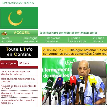
Dim, 9 Août 2026 -
00:57:27
ACCUEIL
Vous êtes 6193 connecté(s) dont 0 membre(s)
SANTÉ
POLITIQUE
ECONOMIE
JUSTICE
CULTURE
HYGIÈNE
GÉNÉRALE
FINANCE
DÉMOCRATIE
SPORTS
28-05-2026 23:31 -
Dialogue national : le co
convoque les parties concernées à une ré
/30 jours
+ Lus/7 jours
Pour une retraite digne en
Mauritanie : relever...
Trois étudiants mauritaniens au
cœur de...
Nouakchott face à la montée de
l’insécurité...
Mauritanie : le gouvernement
renforce le...
La mémoire effacée : quand la
mairie de...