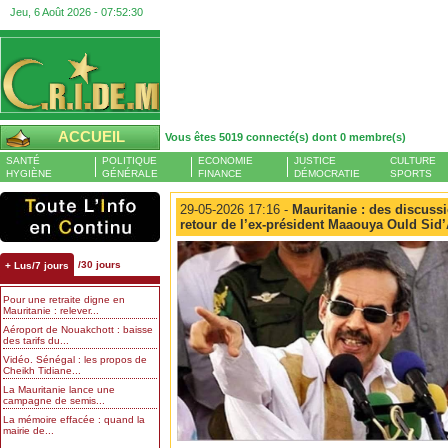
Jeu, 6 Août 2026 -
07:52:31
ACCUEIL
Vous êtes 5019 connecté(s) dont 0 membre(s)
SANTÉ
POLITIQUE
ECONOMIE
JUSTICE
CULTURE
HYGIÈNE
GÉNÉRALE
FINANCE
DÉMOCRATIE
SPORTS
29-05-2026 17:16 -
Mauritanie : des discuss
retour de l’ex-président Maaouya Ould Si
/30 jours
+ Lus/7 jours
Pour une retraite digne en
Mauritanie : relever...
Aéroport de Nouakchott : baisse
des tarifs du...
Vidéo. Sénégal : les propos de
Cheikh Tidiane...
La Mauritanie lance une
campagne de semis...
La mémoire effacée : quand la
mairie de...