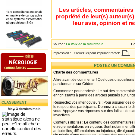
Les articles, commentaires 
propriété de leur(s) auteur(s
leur avis, opinion et r
Source :
La Voix de la Mauritanie
Co
Impression :
Cliquez ici pour imprimer l'article
POSTEZ UN COMMEN
Charte des commentaires
A lire avant de commenter! Quelques dispositions
passionnants sur Cridem :
Commentez pour enrichir : Le but des commentair
enrichissants à partir des articles publiés sur Cri
CLASSEMENT
Respectez vos interlocuteurs : Pour assurer des d
le respect des participants. Donnez à chacun le d
Moy. 3 derniers mois
vous. Appuyez vos réponses sur des faits et des 
invectives.
Contenus illicites : Le contenu des commentaires n
et réglementations en vigueur. Sont notamment illi
antisémites, diffamatoires ou injurieux, divulguant