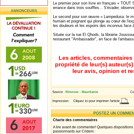
Le premier pour son livre en français « TO
errance dans trois souffles... S'évader, observer
ANNONCEURS
Le second pour son œuvre « Lampedusa: le mi
humain et poignant qui plonge au cœur de l'exp
les douleurs et les espoirs des inconnus face à 
Située sur la rue El Qhods, la librairie Joussou
restaurant "Ambassador", en face de l'ambass
Les articles, commentaires 
propriété de leur(s) auteur(s
leur avis, opinion et r
Source :
Rimnow - Mauritanie
Co
Impression :
Cliquez ici pour imprimer l'article
POSTEZ UN COMMEN
Charte des commentaires
A lire avant de commenter! Quelques dispositions
passionnants sur Cridem :