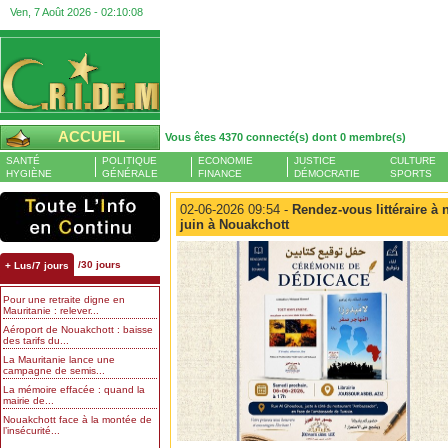
Ven, 7 Août 2026 -
02:10:09
ACCUEIL
Vous êtes 4370 connecté(s) dont 0 membre(s)
SANTÉ
POLITIQUE
ECONOMIE
JUSTICE
CULTURE
HYGIÈNE
GÉNÉRALE
FINANCE
DÉMOCRATIE
SPORTS
02-06-2026 09:54 -
Rendez-vous littéraire à
juin à Nouakchott
/30 jours
+ Lus/7 jours
Pour une retraite digne en
Mauritanie : relever...
Aéroport de Nouakchott : baisse
des tarifs du...
La Mauritanie lance une
campagne de semis...
La mémoire effacée : quand la
mairie de...
Nouakchott face à la montée de
l’insécurité...