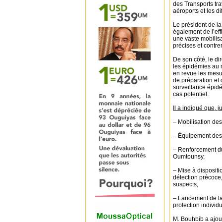
des Transports tra
aéroports et les di
Le président de la
également de l’eff
une vaste mobilisa
précises et contre
De son côté, le di
les épidémies au 
en revue les mesur
de préparation et 
surveillance épidé
cas potentiel.
Il a indiqué que, 
– Mobilisation des
– Équipement des 
– Renforcement du 
Oumtounsy,
– Mise à dispositi
détection précoce
suspects,
– Lancement de la
protection individ
M. Bouhbib a ajou