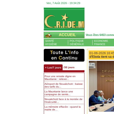
Ven, 7 Août 2026 -
19:34:30
ACCUEIL
Vous êtes 6453 conn
SANTÉ
POLITIQUE
ECONOMIE
HYGIÈNE
GÉNÉRALE
FINANCE
01-06-2026 16:45
d’Ebola tient sa
/30 jours
+ Lus/7 jours
Pour une retraite digne en
Mauritanie : relever...
Aéroport de Nouakchott : baisse
des tarifs du...
La Mauritanie lance une
campagne de semis...
Nouakchott face à la montée de
l’insécurité...
La mémoire effacée : quand la
mairie de...