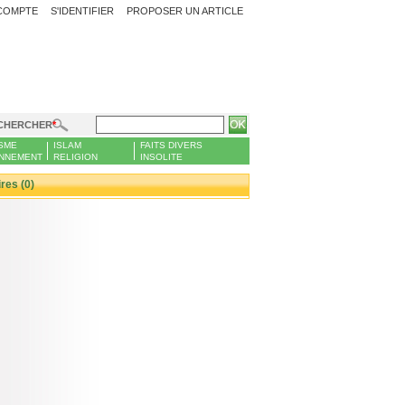
COMPTE
S'IDENTIFIER
PROPOSER UN ARTICLE
CHERCHER
SME
ISLAM
FAITS DIVERS
NNEMENT
RELIGION
INSOLITE
es (0)