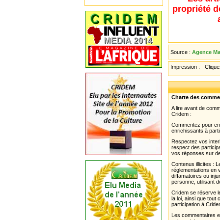
propriété d
Source :
Agence Ma
Impression :
Cliquez
Charte des comme
A lire avant de com
Cridem :
Commentez pour enri
enrichissants à parti
Respectez vos interl
respect des partici
vos réponses sur de
Contenus illicites :
réglementations en v
diffamatoires ou inju
personne, utilisant d
Cridem se réserve le
la loi, ainsi que to
participation à Cride
Les commentaires et 