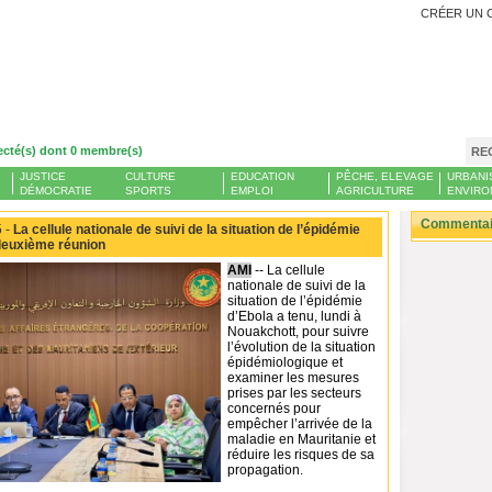
CRÉER UN 
ecté(s) dont 0 membre(s)
RE
JUSTICE
CULTURE
EDUCATION
PÊCHE, ELEVAGE
URBANI
DÉMOCRATIE
SPORTS
EMPLOI
AGRICULTURE
ENVIRO
Commentair
 -
La cellule nationale de suivi de la situation de l’épidémie
 deuxième réunion
AMI
-- La cellule
nationale de suivi de la
situation de l’épidémie
d’Ebola a tenu, lundi à
Nouakchott, pour suivre
l’évolution de la situation
épidémiologique et
examiner les mesures
prises par les secteurs
concernés pour
empêcher l’arrivée de la
maladie en Mauritanie et
réduire les risques de sa
propagation.