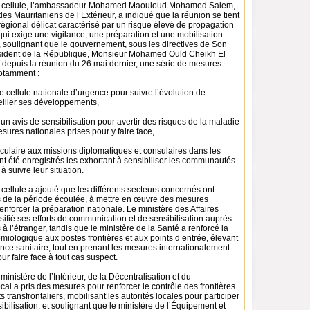
la cellule, l’ambassadeur Mohamed Maouloud Mohamed Salem,
des Mauritaniens de l’Extérieur, a indiqué que la réunion se tient
égional délicat caractérisé par un risque élevé de propagation
qui exige une vigilance, une préparation et une mobilisation
, soulignant que le gouvernement, sous les directives de Son
sident de la République, Monsieur Mohamed Ould Cheikh El
, depuis la réunion du 26 mai dernier, une série de mesures
notamment :
e cellule nationale d’urgence pour suivre l’évolution de
eiller ses développements,
’un avis de sensibilisation pour avertir des risques de la maladie
esures nationales prises pour y faire face,
rculaire aux missions diplomatiques et consulaires dans les
t été enregistrés les exhortant à sensibiliser les communautés
à suivre leur situation.
 cellule a ajouté que les différents secteurs concernés ont
s de la période écoulée, à mettre en œuvre des mesures
enforcer la préparation nationale. Le ministère des Affaires
sifié ses efforts de communication et de sensibilisation auprès
l’étranger, tandis que le ministère de la Santé a renforcé la
miologique aux postes frontières et aux points d’entrée, élevant
ance sanitaire, tout en prenant les mesures internationalement
 faire face à tout cas suspect.
 ministère de l’Intérieur, de la Décentralisation et du
l a pris des mesures pour renforcer le contrôle des frontières
transfrontaliers, mobilisant les autorités locales pour participer
sibilisation, et soulignant que le ministère de l’Équipement et