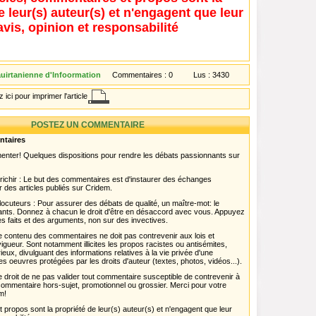
e leur(s) auteur(s) et n'engagent que leur
avis, opinion et responsabilité
uirtanienne d'Infoormation
Commentaires :
0
Lus :
3430
 ici pour imprimer l'article
POSTEZ UN COMMENTAIRE
ntaires
menter! Quelques dispositions pour rendre les débats passionnants sur
chir : Le but des commentaires est d'instaurer des échanges
r des articles publiés sur Cridem.
ocuteurs : Pour assurer des débats de qualité, un maître-mot: le
pants. Donnez à chacun le droit d'être en désaccord avec vous. Appuyez
s faits et des arguments, non sur des invectives.
 Le contenu des commentaires ne doit pas contrevenir aux lois et
igueur. Sont notamment illicites les propos racistes ou antisémites,
rieux, divulguant des informations relatives à la vie privée d'une
es oeuvres protégées par les droits d'auteur (textes, photos, vidéos...).
 droit de ne pas valider tout commentaire susceptible de contrevenir à
ut commentaire hors-sujet, promotionnel ou grossier. Merci pour votre
m!
propos sont la propriété de leur(s) auteur(s) et n'engagent que leur