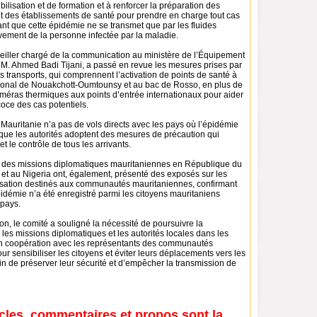
bilisation et de formation et à renforcer la préparation des
et des établissements de santé pour prendre en charge tout cas
sant que cette épidémie ne se transmet que par les fluides
vement de la personne infectée par la maladie.
seiller chargé de la communication au ministère de l’Équipement
, M. Ahmed Badi Tijani, a passé en revue les mesures prises par
 transports, qui comprennent l’activation de points de santé à
ational de Nouakchott-Oumtounsy et au bac de Rosso, en plus de
caméras thermiques aux points d’entrée internationaux pour aider
coce des cas potentiels.
a Mauritanie n’a pas de vols directs avec les pays où l’épidémie
que les autorités adoptent des mesures de précaution qui
t le contrôle de tous les arrivants.
 des missions diplomatiques mauritaniennes en République du
et au Nigeria ont, également, présenté des exposés sur les
ilisation destinés aux communautés mauritaniennes, confirmant
idémie n’a été enregistré parmi les citoyens mauritaniens
 pays.
nion, le comité a souligné la nécessité de poursuivre la
 les missions diplomatiques et les autorités locales dans les
n coopération avec les représentants des communautés
r sensibiliser les citoyens et éviter leurs déplacements vers les
in de préserver leur sécurité et d’empêcher la transmission de
icles, commentaires et propos sont la