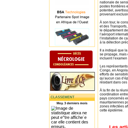
nationale de sensi
postes frontières 
potentiel, avertis
provenant exclusi
À son tour, le con
et des Transports
le département des
l’aéroport intern
l’installation de 
à la détection pré
Il a indiqué que l
se propage, mais 
incluent l’examen e
Les représentants
Congo, en Angola 
efforts de sensib
qu’aucun cas d’ép
résidant dans ces
À la fin de la réu
coordination entre
CLASSEMENT
pays concernés e
mauritaniennes pou
Moy. 3 derniers mois
zones infectées af
cette épidémie.
Les art