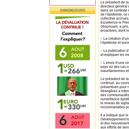
Le président de 
directeur général 
ANNONCEURS
dans un contexte r
de l’épidémie, ce 
collective accrues
Excellence le Pré
Ghazouani, a pris
proactives, dont 
– La création d’un
l’épidémie et surv
– La publication d
et expliquer les m
– L’envoi d’une ci
pays où des cas on
mauritaniennes et 
Le président de la
continué, au cour
préventives pour r
étrangères a inten
des communautés à 
surveillance épidé
le niveau de vigil
recommandées pour
Il a indiqué que le
Développement loca
et des mouvements 
aux efforts de sen