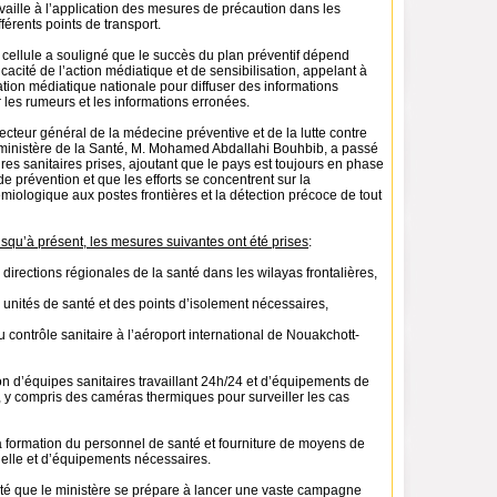
vaille à l’application des mesures de précaution dans les
fférents points de transport.
 cellule a souligné que le succès du plan préventif dépend
icacité de l’action médiatique et de sensibilisation, appelant à
tion médiatique nationale pour diffuser des informations
r les rumeurs et les informations erronées.
recteur général de la médecine préventive et de la lutte contre
ministère de la Santé, M. Mohamed Abdallahi Bouhbib, a passé
es sanitaires prises, ajoutant que le pays est toujours en phase
de prévention et que les efforts se concentrent sur la
miologique aux postes frontières et la détection précoce de tout
jusqu’à présent, les mesures suivantes ont été prises
:
 directions régionales de la santé dans les wilayas frontalières,
unités de santé et des points d’isolement nécessaires,
contrôle sanitaire à l’aéroport international de Nouakchott-
on d’équipes sanitaires travaillant 24h/24 et d’équipements de
, y compris des caméras thermiques pour surveiller les cas
 formation du personnel de santé et fourniture de moyens de
uelle et d’équipements nécessaires.
té que le ministère se prépare à lancer une vaste campagne