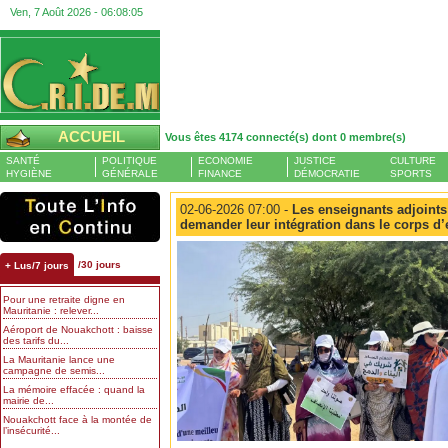
Ven, 7 Août 2026 -
06:08:06
ACCUEIL
Vous êtes 4174 connecté(s) dont 0 membre(s)
SANTÉ
POLITIQUE
ECONOMIE
JUSTICE
CULTURE
HYGIÈNE
GÉNÉRALE
FINANCE
DÉMOCRATIE
SPORTS
02-06-2026 07:00 -
Les enseignants adjoints
demander leur intégration dans le corps d’
/30 jours
+ Lus/7 jours
Pour une retraite digne en
Mauritanie : relever...
Aéroport de Nouakchott : baisse
des tarifs du...
La Mauritanie lance une
campagne de semis...
La mémoire effacée : quand la
mairie de...
Nouakchott face à la montée de
l’insécurité...