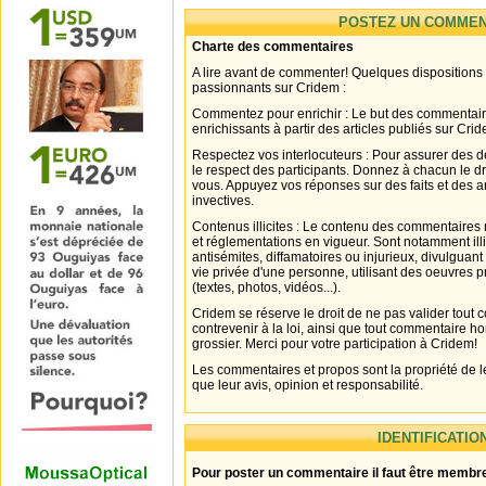
POSTEZ UN COMMEN
Charte des commentaires
A lire avant de commenter! Quelques dispositions
passionnants sur Cridem :
Commentez pour enrichir : Le but des commentair
enrichissants à partir des articles publiés sur Cri
Respectez vos interlocuteurs : Pour assurer des d
le respect des participants. Donnez à chacun le d
vous. Appuyez vos réponses sur des faits et des 
invectives.
Contenus illicites : Le contenu des commentaires n
et réglementations en vigueur. Sont notamment illi
antisémites, diffamatoires ou injurieux, divulguant
vie privée d'une personne, utilisant des oeuvres p
(textes, photos, vidéos...).
Cridem se réserve le droit de ne pas valider tout
contrevenir à la loi, ainsi que tout commentaire h
grossier. Merci pour votre participation à Cridem!
Les commentaires et propos sont la propriété de l
que leur avis, opinion et responsabilité.
IDENTIFICATIO
Pour poster un commentaire il faut être membre