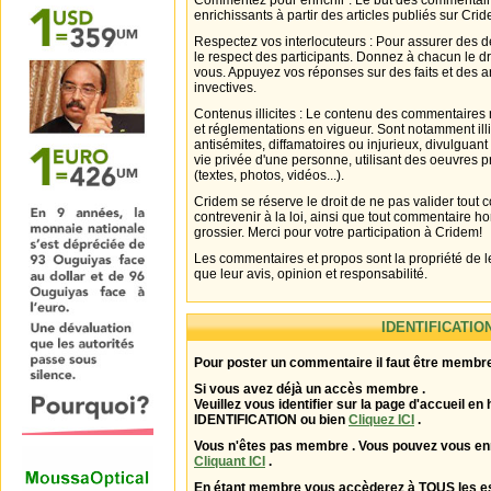
Commentez pour enrichir : Le but des commentair
enrichissants à partir des articles publiés sur Cri
Respectez vos interlocuteurs : Pour assurer des d
le respect des participants. Donnez à chacun le d
vous. Appuyez vos réponses sur des faits et des 
invectives.
Contenus illicites : Le contenu des commentaires n
et réglementations en vigueur. Sont notamment illi
antisémites, diffamatoires ou injurieux, divulguant
vie privée d'une personne, utilisant des oeuvres p
(textes, photos, vidéos...).
Cridem se réserve le droit de ne pas valider tout
contrevenir à la loi, ainsi que tout commentaire h
grossier. Merci pour votre participation à Cridem!
Les commentaires et propos sont la propriété de l
que leur avis, opinion et responsabilité.
IDENTIFICATIO
Pour poster un commentaire il faut être membre
Si vous avez déjà un accès membre .
Veuillez vous identifier sur la page d'accueil en 
IDENTIFICATION ou bien
Cliquez ICI
.
Vous n'êtes pas membre . Vous pouvez vous enr
Cliquant ICI
.
En étant membre vous accèderez à TOUS les 