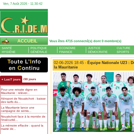
Ven, 7 Août 2026 -
11:30:43
ACCUEIL
Vous êtes 4715 connecté(s) dont 0 membre(s)
SANTÉ
POLITIQUE
ECONOMIE
JUSTICE
CULTURE
HYGIÈNE
GÉNÉRALE
FINANCE
DÉMOCRATIE
SPORTS
02-06-2026 18:45 -
Équipe Nationale U23 : D
la Mauritanie
/30 jours
+ Lus/7 jours
Pour une retraite digne en
Mauritanie : relever...
Aéroport de Nouakchott : baisse
des tarifs du...
La Mauritanie lance une
campagne de semis...
Nouakchott face à la montée de
l’insécurité...
La mémoire effacée : quand la
mairie de...