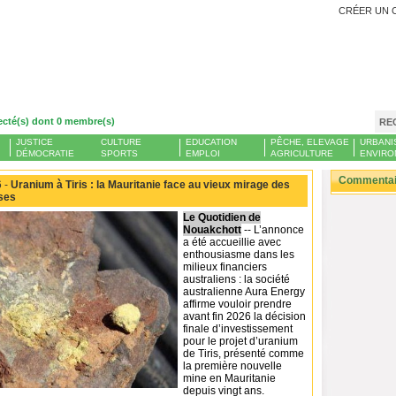
CRÉER UN 
ecté(s) dont 0 membre(s)
RE
JUSTICE
CULTURE
EDUCATION
PÊCHE, ELEVAGE
URBANI
DÉMOCRATIE
SPORTS
EMPLOI
AGRICULTURE
ENVIRO
Commentair
 -
Uranium à Tiris : la Mauritanie face au vieux mirage des
ses
Le Quotidien de
Nouakchott
-- L’annonce
a été accueillie avec
enthousiasme dans les
milieux financiers
australiens : la société
australienne Aura Energy
affirme vouloir prendre
avant fin 2026 la décision
finale d’investissement
pour le projet d’uranium
de Tiris, présenté comme
la première nouvelle
mine en Mauritanie
depuis vingt ans.