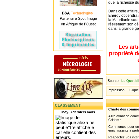
que la richesse du
Dans cette affaire
Energy obtiendra s
la Mauritanie sau
réellement son dév
dans la grande gé
Les art
propriété d
Source :
Le Quotidi
Impression :
Cliquez
CLASSEMENT
Charte des comme
Moy. 3 derniers mois
A lire avant de com
Cridem :
Commentez pour enri
enrichissants à parti
Respectez vos interl