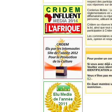
respect des partici
vos réponses sur de
Contenus illicites :
réglementations en v
diffamatoires ou inju
personne, utilisant d
Cridem se réserve le
la loi, ainsi que to
participation à Cride
Les commentaires et 
avis, opinion et resp
Pour poster un com
Si vous avez déjà
Veuillez vous ident
IDENTIFICATION o
Vous n'êtes pas m
ICI
.
En étant membre 
restriction .