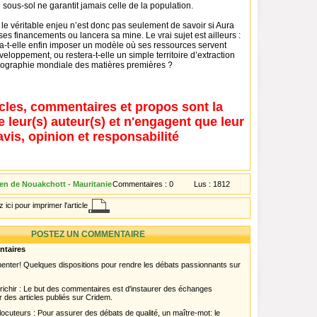
 sous-sol ne garantit jamais celle de la population.
, le véritable enjeu n’est donc pas seulement de savoir si Aura
es financements ou lancera sa mine. Le vrai sujet est ailleurs :
ra-t-elle enfin imposer un modèle où ses ressources servent
eloppement, ou restera-t-elle un simple territoire d’extraction
ographie mondiale des matières premières ?
icles, commentaires et propos sont la
e leur(s) auteur(s) et n'engagent que leur
avis, opinion et responsabilité
en de Nouakchott - Mauritanie
Commentaires :
0
Lus :
1812
 ici pour imprimer l'article
POSTEZ UN COMMENTAIRE
ntaires
menter! Quelques dispositions pour rendre les débats passionnants sur
chir : Le but des commentaires est d'instaurer des échanges
r des articles publiés sur Cridem.
ocuteurs : Pour assurer des débats de qualité, un maître-mot: le