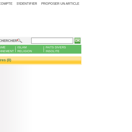
COMPTE
S'IDENTIFIER
PROPOSER UN ARTICLE
CHERCHER
SME
ISLAM
FAITS DIVERS
NNEMENT
RELIGION
INSOLITE
es (0)