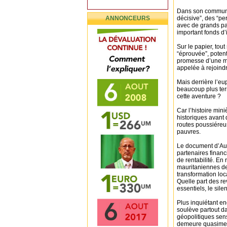
Dans son communiq
ANNONCEURS
décisive”, des “p
avec de grands par
important fonds d
Sur le papier, tou
“éprouvée”, potent
promesse d’une mo
appelée à rejoind
Mais derrière l’e
beaucoup plus terr
cette aventure ?
Car l’histoire min
historiques avant 
routes poussiéreus
pauvres.
Le document d’Au
partenaires financ
de rentabilité. En
mauritaniennes de
transformation loc
Quelle part des re
essentiels, le sile
Plus inquiétant en
soulève partout d
géopolitiques sens
demeure quasiment