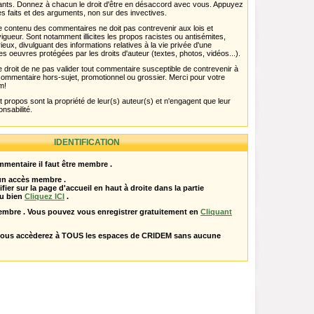
pants. Donnez à chacun le droit d'être en désaccord avec vous. Appuyez
s faits et des arguments, non sur des invectives.
 Le contenu des commentaires ne doit pas contrevenir aux lois et
igueur. Sont notamment illicites les propos racistes ou antisémites,
rieux, divulguant des informations relatives à la vie privée d'une
es oeuvres protégées par les droits d'auteur (textes, photos, vidéos...).
 droit de ne pas valider tout commentaire susceptible de contrevenir à
ut commentaire hors-sujet, promotionnel ou grossier. Merci pour votre
m!
propos sont la propriété de leur(s) auteur(s) et n'engagent que leur
onsabilité.
IDENTIFICATION
mentaire il faut être membre .
 un accès membre .
ifier sur la page d'accueil en haut à droite dans la partie
u bien
Cliquez ICI
.
embre . Vous pouvez vous enregistrer gratuitement en
Cliquant
vous accèderez à TOUS les espaces de CRIDEM sans aucune