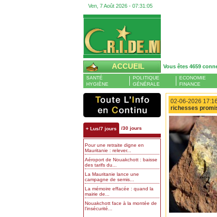
Ven, 7 Août 2026 -
07:31:05
ACCUEIL
Vous êtes 4659 conn
SANTÉ
POLITIQUE
ECONOMIE
HYGIÈNE
GÉNÉRALE
FINANCE
02-06-2026 17:16
richesses promi
/30 jours
+ Lus/7 jours
Pour une retraite digne en
Mauritanie : relever...
Aéroport de Nouakchott : baisse
des tarifs du...
La Mauritanie lance une
campagne de semis...
La mémoire effacée : quand la
mairie de...
Nouakchott face à la montée de
l’insécurité...