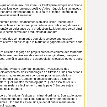
ué adressé aux investisseurs, l’entreprise évoque une “étape
erspectives économiques positives”, des négociations avancées
tenaires internationaux du nucléaire et même l’intérêt d’un
’investissement américain.
t semble parfait : financements en discussion, technologie
iel solaire exceptionnel pour réduire les coûts énergétiques et
ntée en puissance de la production. La Mauritanie serait ainsi
re le cercle fermé des producteurs d’uranium.
uphorie des communiqués boursiers se pose une question
e à terre : qu’est-ce que la Mauritanie gagnera réellement dans
ière africaine regorge de projets présentés comme des tournants
de laisser derrière eux des territoires marginalisés, quelques
es, une élite satisfaite et des populations locales toujours aussi
ra Energy parle abondamment des investisseurs, des
iers américains, des technologies de filtration et des projections
 revanche, les retombées concrètes pour les populations
meurent floues. Combien d’emplois durables ? Quelle
ale ? Quel transfert technologique ? Quelle fiscalité réelle ?
venus restera effectivement dans le pays ? Sur ces sujets
nce reste frappant.
core : l’uranium n’est pas un minerai ordinaire. Son exploitation
ans le monde des questions sanitaires, environnementales et
ibles. Or, dans le cas de Tiris, le débat public mauritanien
 inexistant.