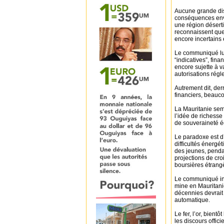
Aucune grande dis
conséquences envi
une région désert
reconnaissent que
encore incertains
Le communiqué lui
“indicatives”, fina
encore sujette à 
autorisations régl
Autrement dit, de
financiers, beauc
La Mauritanie sem
l’idée de richess
de souveraineté 
Le paradoxe est d’
difficultés énergé
des jeunes, pendan
projections de cro
boursières étrang
Le communiqué insi
mine en Mauritani
décennies devrait
automatique.
Le fer, l’or, bien
les discours offic