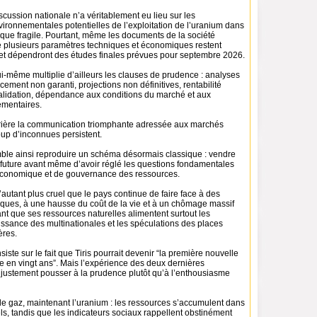
cussion nationale n’a véritablement eu lieu sur les
ronnementales potentielles de l’exploitation de l’uranium dans
ique fragile. Pourtant, même les documents de la société
 plusieurs paramètres techniques et économiques restent
 et dépendront des études finales prévues pour septembre 2026.
-même multiplie d’ailleurs les clauses de prudence : analyses
ncement non garanti, projections non définitives, rentabilité
validation, dépendance aux conditions du marché et aux
ementaires.
rrière la communication triomphante adressée aux marchés
oup d’inconnues persistent.
ble ainsi reproduire un schéma désormais classique : vendre
e future avant même d’avoir réglé les questions fondamentales
économique et de gouvernance des ressources.
autant plus cruel que le pays continue de faire face à des
tiques, à une hausse du coût de la vie et à un chômage massif
t que ses ressources naturelles alimentent surtout les
issance des multinationales et les spéculations des places
ères.
ste sur le fait que Tiris pourrait devenir “la première nouvelle
e en vingt ans”. Mais l’expérience des deux dernières
 justement pousser à la prudence plutôt qu’à l’enthousiasme
tôt le gaz, maintenant l’uranium : les ressources s’accumulent dans
iels, tandis que les indicateurs sociaux rappellent obstinément