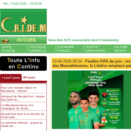
Ven, 7 Août 2026 -
16:28:56
ACCUEIL
Vous êtes 5171 connecté(s) dont 0 membre(s)
SANTÉ
POLITIQUE
ECONOMIE
JUSTICE
CULTURE
HYGIÈNE
GÉNÉRALE
FINANCE
DÉMOCRATIE
SPORTS
03-06-2026 09:54 -
Fenêtre FIFA de juin : m
des Mourabitounes, le Libéria remplacé pa
/30 jours
+ Lus/7 jours
Pour une retraite digne en
Mauritanie : relever...
Aéroport de Nouakchott : baisse
des tarifs du...
La Mauritanie lance une
campagne de semis...
Nouakchott face à la montée de
l’insécurité...
La mémoire effacée : quand la
mairie de...