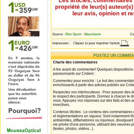
Les articles, commentaires 
propriété de leur(s) auteur(s
leur avis, opinion et r
Source :
Rim Sport - Mauritanie
Co
Impression :
Cliquez ici pour imprimer l'article
POSTEZ UN COMMEN
Charte des commentaires
A lire avant de commenter! Quelques dispositions
passionnants sur Cridem :
Commentez pour enrichir : Le but des commentair
enrichissants à partir des articles publiés sur Cri
Respectez vos interlocuteurs : Pour assurer des d
le respect des participants. Donnez à chacun le d
vous. Appuyez vos réponses sur des faits et des 
invectives.
Contenus illicites : Le contenu des commentaires n
et réglementations en vigueur. Sont notamment illi
antisémites, diffamatoires ou injurieux, divulguant
vie privée d'une personne, utilisant des oeuvres p
(textes, photos, vidéos...).