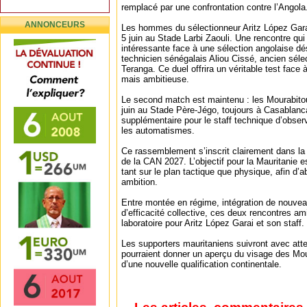
remplacé par une confrontation contre l’Angola
ANNONCEURS
Les hommes du sélectionneur Aritz López Garai 
5 juin au Stade Larbi Zaouli. Une rencontre qu
intéressante face à une sélection angolaise dé
technicien sénégalais Aliou Cissé, ancien séle
Teranga. Ce duel offrira un véritable test face
mais ambitieuse.
Le second match est maintenu : les Mourabitou
juin au Stade Père-Jégo, toujours à Casablan
supplémentaire pour le staff technique d’obser
les automatismes.
Ce rassemblement s’inscrit clairement dans la 
de la CAN 2027. L’objectif pour la Mauritanie 
tant sur le plan tactique que physique, afin d
ambition.
Entre montée en régime, intégration de nouve
d’efficacité collective, ces deux rencontres ami
laboratoire pour Aritz López Garai et son staff.
Les supporters mauritaniens suivront avec atte
pourraient donner un aperçu du visage des Mo
d’une nouvelle qualification continentale.