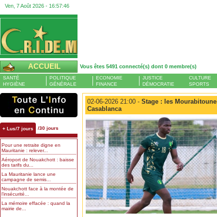
Ven, 7 Août 2026 -
16:57:46
ACCUEIL
Vous êtes 5491 connecté(s) dont 0 membre(s)
SANTÉ
POLITIQUE
ECONOMIE
JUSTICE
CULTURE
HYGIÈNE
GÉNÉRALE
FINANCE
DÉMOCRATIE
SPORTS
02-06-2026 21:00 -
Stage : les Mourabitounes
Casablanca
/30 jours
+ Lus/7 jours
Pour une retraite digne en
Mauritanie : relever...
Aéroport de Nouakchott : baisse
des tarifs du...
La Mauritanie lance une
campagne de semis...
Nouakchott face à la montée de
l’insécurité...
La mémoire effacée : quand la
mairie de...