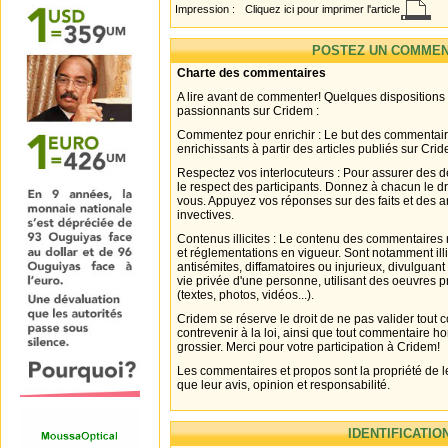
Impression :
Cliquez ici pour imprimer l'article
POSTEZ UN COMMEN
Charte des commentaires
A lire avant de commenter! Quelques dispositions
passionnants sur Cridem :
Commentez pour enrichir : Le but des commentair
enrichissants à partir des articles publiés sur Cri
Respectez vos interlocuteurs : Pour assurer des d
le respect des participants. Donnez à chacun le d
vous. Appuyez vos réponses sur des faits et des 
invectives.
Contenus illicites : Le contenu des commentaires n
et réglementations en vigueur. Sont notamment illi
antisémites, diffamatoires ou injurieux, divulguant
vie privée d'une personne, utilisant des oeuvres p
(textes, photos, vidéos...).
Cridem se réserve le droit de ne pas valider tout
contrevenir à la loi, ainsi que tout commentaire h
grossier. Merci pour votre participation à Cridem!
Les commentaires et propos sont la propriété de l
que leur avis, opinion et responsabilité.
IDENTIFICATIO