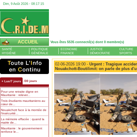
Dim, 9 Août 2026 -
08:17:16
ACCUEIL
Vous êtes 5535 connecté(s) dont 0 membre(s)
SANTÉ
POLITIQUE
ECONOMIE
JUSTICE
CULTURE
HYGIÈNE
GÉNÉRALE
FINANCE
DÉMOCRATIE
SPORTS
02-06-2026 19:00 -
Urgent : Tragique accident
Nouakchott-Boutilimit: on parle de plus d'
/30 jours
+ Lus/7 jours
Pour une retraite digne en
Mauritanie : relever...
Trois étudiants mauritaniens au
cœur de...
Nouakchott face à la montée de
l’insécurité...
La mémoire effacée : quand la
mairie de...
Mauritanie : le gouvernement
renforce le...