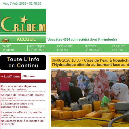
Ven, 7 Août 2026 -
01:48:26
ACCUEIL
Vous êtes 4684 connecté(s) dont 0 membre(s)
SANTÉ
POLITIQUE
ECONOMIE
JUSTICE
CULTURE
HYGIÈNE
GÉNÉRALE
FINANCE
DÉMOCRATIE
SPORTS
06-06-2026 10:35 -
Crise de l’eau à Nouakcho
l’Hydraulique attendu au tournant face au 
/30 jours
+ Lus/7 jours
Pour une retraite digne en
Mauritanie : relever...
Aéroport de Nouakchott : baisse
des tarifs du...
La Mauritanie lance une
campagne de semis...
La mémoire effacée : quand la
mairie de...
Nouakchott face à la montée de
l’insécurité...