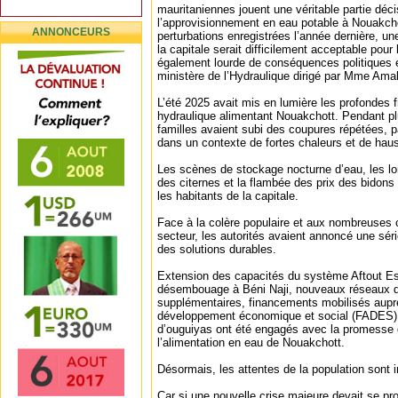
mauritaniennes jouent une véritable partie déci
l’approvisionnement en eau potable à Nouakcho
ANNONCEURS
perturbations enregistrées l’année dernière, un
la capitale serait difficilement acceptable pour
également lourde de conséquences politiques et
ministère de l’Hydraulique dirigé par Mme Ama
L’été 2025 avait mis en lumière les profondes 
hydraulique alimentant Nouakchott. Pendant pl
familles avaient subi des coupures répétées, pa
dans un contexte de fortes chaleurs et de ha
Les scènes de stockage nocturne d’eau, les lon
des citernes et la flambée des prix des bidon
les habitants de la capitale.
Face à la colère populaire et aux nombreuses c
secteur, les autorités avaient annoncé une sé
des solutions durables.
Extension des capacités du système Aftout Ess
désembouage à Béni Naji, nouveaux réseaux de 
supplémentaires, financements mobilisés aupr
développement économique et social (FADES) :
d’ouguiyas ont été engagés avec la promesse 
l’alimentation en eau de Nouakchott.
Désormais, les attentes de la population sont
Car si une nouvelle crise majeure devait se pro