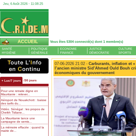
Jeu, 6 Août 2026 -
11:08:25
ACCUEIL
Vous êtes 5304 connecté(s) dont 1 membre(s)
SANTÉ
POLITIQUE
ECONOMIE
JUSTICE
CULTURE
HYGIÈNE
GÉNÉRALE
FINANCE
DÉMOCRATIE
SPORTS
07-06-2026 21:02 -
Carburants, inflation et «
l’ancien ministre Sid’Ahmed Ould Bouh cri
économiques du gouvernement
/30 jours
+ Lus/7 jours
Pour une retraite digne en
Mauritanie : relever...
Aéroport de Nouakchott : baisse
des tarifs du...
Vidéo. Sénégal : les propos de
Cheikh Tidiane...
La Mauritanie lance une
campagne de semis...
La mémoire effacée : quand la
mairie de...