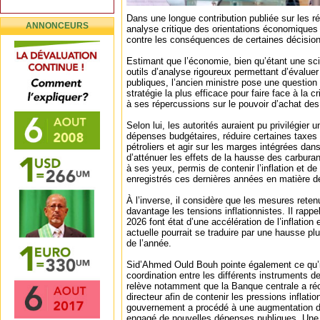
Dans une longue contribution publiée sur les ré
ANNONCEURS
analyse critique des orientations économiques
contre les conséquences de certaines décisio
Estimant que l’économie, bien qu’étant une sc
outils d’analyse rigoureux permettant d’évaluer 
publiques, l’ancien ministre pose une question c
stratégie la plus efficace pour faire face à la c
à ses répercussions sur le pouvoir d’achat d
Selon lui, les autorités auraient pu privilégier 
dépenses budgétaires, réduire certaines taxes
pétroliers et agir sur les marges intégrées dans
d’atténuer les effets de la hausse des carburant
à ses yeux, permis de contenir l’inflation et de
enregistrés ces dernières années en matière de
À l’inverse, il considère que les mesures reten
davantage les tensions inflationnistes. Il rappel
2026 font état d’une accélération de l’inflation
actuelle pourrait se traduire par une hausse plu
de l’année.
Sid’Ahmed Ould Bouh pointe également ce qu’i
coordination entre les différents instruments de
relève notamment que la Banque centrale a r
directeur afin de contenir les pressions inflatio
gouvernement a procédé à une augmentation de
engagé de nouvelles dépenses publiques. Une si