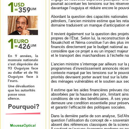
pourrait accentuer les tensions sur les réserves
davantage l’ouguiya et réduire encore le pouvo
Abordant la question des capacités nationales
pétroliers, l’ancien ministre estime que les r
domaine traduisent un manque d’anticipation et
Il revient également sur la question des projet
propres de l’État. Selon lui, la reconstruction d
Nouakchott et Néma constitue l’un des plus i
financés directement par le budget national au
considère que ce projet a eu un impact majeur
et le transport des marchandises à l’échelle na
L’ancien ministre s’interroge par ailleurs sur la
programmes d’investissement annoncés réce
contexte marqué par les tensions sur le pouvoir
priorités devraient porter avant tout sur la lutte 
des ménages vulnérables et le soutien aux sec
Il estime que les aides financières prévues ris
absorbées par la hausse des prix, limitant ainsi 
conditions de vie des bénéficiaires. À ses yeux,
demeure une condition essentielle pour préser
et garantir l’efficacité des politiques sociales.
Dans la dernière partie de son analyse, Sid’
question l’utilisation du concept de « souveraine
absent des références classiques de la scien
Il soutient qu’aucune économie moderne ne peu