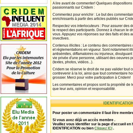
A lire avant de commenter! Quelques dispositions
passionnants sur Cridem :
Commentez pour enrichir : Le but des commentair
enrichissants à partir des articles publiés sur Cri
Respectez vos interlocuteurs : Pour assurer des d
le respect des participants. Donnez à chacun le d
vous. Appuyez vos réponses sur des faits et des 
invectives.
Contenus illicites : Le contenu des commentaires n
et réglementations en vigueur. Sont notamment illi
antisémites, diffamatoires ou injurieux, divulguant
vie privée d'une personne, utilisant des oeuvres p
(textes, photos, vidéos...).
Cridem se réserve le droit de ne pas valider tout
contrevenir à la loi, ainsi que tout commentaire h
grossier. Merci pour votre participation à Cridem!
Les commentaires et propos sont la propriété de l
que leur avis, opinion et responsabilité.
IDENTIFICATIO
Pour poster un commentaire il faut être membre
Si vous avez déjà un accès membre .
Veuillez vous identifier sur la page d'accueil en 
IDENTIFICATION ou bien
Cliquez ICI
.