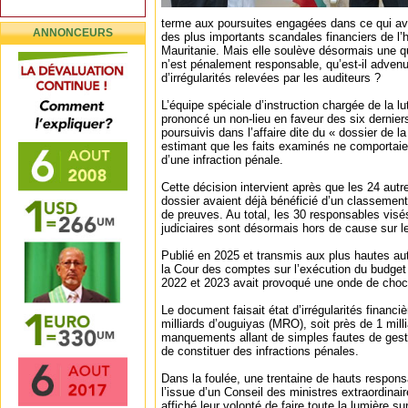
terme aux poursuites engagées dans ce qui av
ANNONCEURS
des plus importants scandales financiers de l’h
Mauritanie. Mais elle soulève désormais une qu
n’est pénalement responsable, qu’est-il advenu
d’irrégularités relevées par les auditeurs ?
L’équipe spéciale d’instruction chargée de la lu
prononcé un non-lieu en faveur des six dernie
poursuivis dans l’affaire dite du « dossier de 
estimant que les faits examinés ne comportaie
d’une infraction pénale.
Cette décision intervient après que les 24 aut
dossier avaient déjà bénéficié d’un classement
de preuves. Au total, les 30 responsables visés
judiciaires sont désormais hors de cause sur le
Publié en 2025 et transmis aux plus hautes auto
la Cour des comptes sur l’exécution du budget 
2022 et 2023 avait provoqué une onde de choc
Le document faisait état d’irrégularités financ
milliards d’ouguiyas (MRO), soit près de 1 mill
manquements allant de simples fautes de gest
de constituer des infractions pénales.
Dans la foulée, une trentaine de hauts respons
l’issue d’un Conseil des ministres extraordinair
affiché leur volonté de faire toute la lumière su