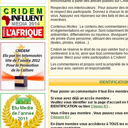
enrichissants à partir des articles publiés sur Cri
Respectez vos interlocuteurs : Pour assurer des d
le respect des participants. Donnez à chacun le d
vous. Appuyez vos réponses sur des faits et des 
invectives.
Contenus illicites : Le contenu des commentaires n
et réglementations en vigueur. Sont notamment illi
antisémites, diffamatoires ou injurieux, divulguant
vie privée d'une personne, utilisant des oeuvres p
(textes, photos, vidéos...).
Cridem se réserve le droit de ne pas valider tout
contrevenir à la loi, ainsi que tout commentaire h
grossier. Merci pour votre participation à Cridem!
Les commentaires et propos sont la propriété de l
que leur avis, opinion et responsabilité.
IDENTIFICATIO
Pour poster un commentaire il faut être membre
Si vous avez déjà un accès membre .
Veuillez vous identifier sur la page d'accueil en 
IDENTIFICATION ou bien
Cliquez ICI
.
Vous n'êtes pas membre . Vous pouvez vous enr
Cliquant ICI
.
En étant membre vous accèderez à TOUS les 