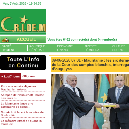
Ven, 7 Août 2026 -
19:34:55
ACCUEIL
Vous êtes 6462 connecté(s) dont 0 membre(s)
SANTÉ
POLITIQUE
ECONOMIE
JUSTICE
CULTURE
HYGIÈNE
GÉNÉRALE
FINANCE
DÉMOCRATIE
SPORTS
09-06-2026 07:01 -
Mauritanie : les six dern
de la Cour des comptes blanchis, interrogat
d’ouguiyas
/30 jours
+ Lus/7 jours
Pour une retraite digne en
Mauritanie : relever...
Aéroport de Nouakchott : baisse
des tarifs du...
La Mauritanie lance une
campagne de semis...
Nouakchott face à la montée de
l’insécurité...
La mémoire effacée : quand la
mairie de...