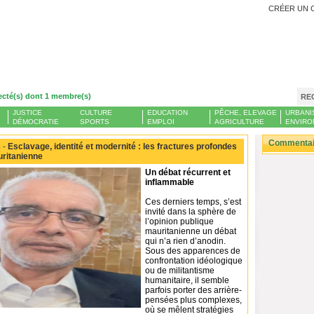
CRÉER UN 
ecté(s) dont 1 membre(s)
RE
JUSTICE
CULTURE
EDUCATION
PÊCHE, ELEVAGE
URBANI
DÉMOCRATIE
SPORTS
EMPLOI
AGRICULTURE
ENVIRO
Commentair
 -
Esclavage, identité et modernité : les fractures profondes
uritanienne
Un débat récurrent et
inflammable
Ces derniers temps, s’est
invité dans la sphère de
l’opinion publique
mauritanienne un débat
qui n’a rien d’anodin.
Sous des apparences de
confrontation idéologique
ou de militantisme
humanitaire, il semble
parfois porter des arrière-
pensées plus complexes,
où se mêlent stratégies