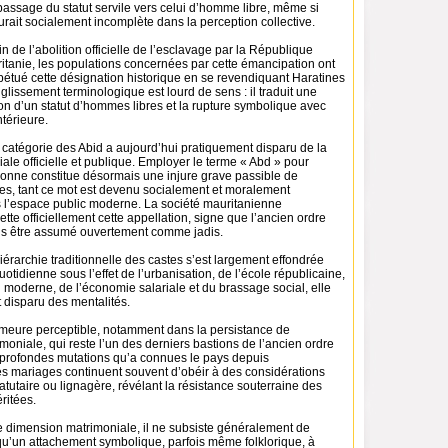
passage du statut servile vers celui d’homme libre, même si
urait socialement incomplète dans la perception collective.
n de l’abolition officielle de l’esclavage par la République
itanie, les populations concernées par cette émancipation ont
pétué cette désignation historique en se revendiquant Haratines
 glissement terminologique est lourd de sens : il traduit une
ion d’un statut d’hommes libres et la rupture symbolique avec
ntérieure.
e catégorie des Abid a aujourd’hui pratiquement disparu de la
iale officielle et publique. Employer le terme « Abd » pour
onne constitue désormais une injure grave passible de
res, tant ce mot est devenu socialement et moralement
 l’espace public moderne. La société mauritanienne
tte officiellement cette appellation, signe que l’ancien ordre
lus être assumé ouvertement comme jadis.
iérarchie traditionnelle des castes s’est largement effondrée
uotidienne sous l’effet de l’urbanisation, de l’école républicaine,
n moderne, de l’économie salariale et du brassage social, elle
 disparu des mentalités.
eure perceptible, notamment dans la persistance de
oniale, qui reste l’un des derniers bastions de l’ancien ordre
s profondes mutations qu’a connues le pays depuis
es mariages continuent souvent d’obéir à des considérations
tutaire ou lignagère, révélant la résistance souterraine des
ritées.
e dimension matrimoniale, il ne subsiste généralement de
qu’un attachement symbolique, parfois même folklorique, à