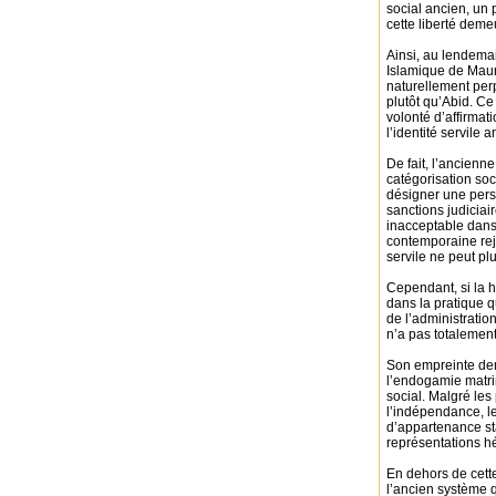
social ancien, un 
cette liberté deme
Ainsi, au lendemai
Islamique de Maur
naturellement per
plutôt qu’Abid. Ce
volonté d’affirmat
l’identité servile a
De fait, l’ancienn
catégorisation soc
désigner une pers
sanctions judiciai
inacceptable dans
contemporaine reje
servile ne peut p
Cependant, si la h
dans la pratique q
de l’administratio
n’a pas totalement
Son empreinte dem
l’endogamie matrim
social. Malgré le
l’indépendance, l
d’appartenance sta
représentations hé
En dehors de cett
l’ancien système 