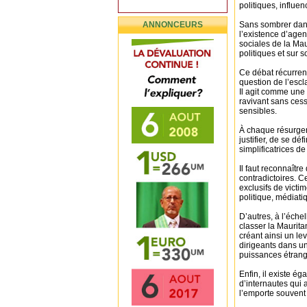
politiques, influe
ANNONCEURS
Sans sombrer dans 
l’existence d’agen
sociales de la Ma
politiques et sur s
Ce débat récurrent 
question de l’esc
Il agit comme un
ravivant sans cess
sensibles.
À chaque résurgen
justifier, de se d
simplificatrices de
Il faut reconnaître
contradictoires. C
exclusifs de victi
politique, médiati
D’autres, à l’éche
classer la Maurita
créant ainsi un le
dirigeants dans un
puissances étrang
Enfin, il existe é
d’internautes qui 
l’emporte souvent 