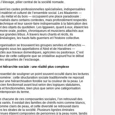
l’élevage, pilier central de la société nomade.
aient les castes professionnelles spécialisées, indispensables
 matériel et culturel de l’ensemble social. Les Maalemin —
ns du métal et du bois — occupaient une place paradoxale :
nalisés dans certains contextes, mais profondément respectés
 technique et leur savoir-faire indispensable à la fabrication des
et des objets du quotidien. Les Iggawen, quant à eux, étaient les
moire orale, poètes, chroniqueurs et musiciens attachés aux
ux grandes tribus. À travers leurs chants et récits, ils
néalogies, les hauts faits guerriers et l’histoire collective.
organisation se trouvaient les groupes serviles et affranchis —
gnés sous les appellations d’Abid et de Haratines —
ctés aux travaux domestiques, agricoles ou pastoraux. C’est
our de cette catégorie que se cristallise aujourd’hui le débat
les séquelles de l’esclavage.
t hiérarchie sociale : une réalité plus complexe
essentiel de souligner un point souvent occulté dans les lectures
ène : cette structuration sociale traditionnelle ne reposait
sur une hiérarchisation fondée sur la couleur de la peau. Le
en fonctionnait avant tout selon des logiques statutaires,
es et fonctionnelles, bien plus que selon une catégorisation
ontemporain du terme.
de chacune de ces composantes sociales, l’on retrouvait des
s variés. Il existait des familles de chérifs noirs comme blancs,
mme clairs de peau, et cette diversité se retrouvait dans
s les strates de la société. Plusieurs lignées émirales
nnues étaient composées de personnes à la peau noire, tandis