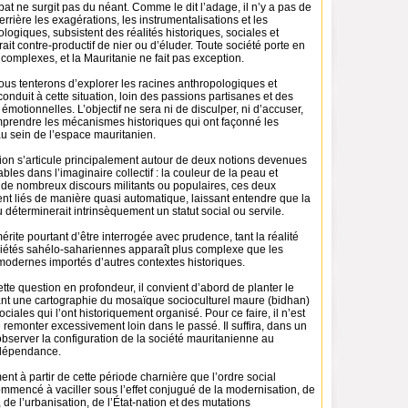
t ne surgit pas du néant. Comme le dit l’adage, il n’y a pas de
rrière les exagérations, les instrumentalisations et les
ologiques, subsistent des réalités historiques, sociales et
erait contre-productif de nier ou d’éluder. Toute société porte en
 complexes, et la Mauritanie ne fait pas exception.
nous tenterons d’explorer les racines anthropologiques et
conduit à cette situation, loin des passions partisanes et des
émotionnelles. L’objectif ne sera ni de disculper, ni d’accuser,
mprendre les mécanismes historiques qui ont façonné les
au sein de l’espace mauritanien.
ion s’articule principalement autour de deux notions devenues
bles dans l’imaginaire collectif : la couleur de la peau et
 de nombreux discours militants ou populaires, ces deux
nt liés de manière quasi automatique, laissant entendre que la
 déterminerait intrinsèquement un statut social ou servile.
érite pourtant d’être interrogée avec prudence, tant la réalité
ciétés sahélo-sahariennes apparaît plus complexe que les
odernes importés d’autres contextes historiques.
tte question en profondeur, il convient d’abord de planter le
nt une cartographie du mosaïque socioculturel maure (bidhan)
ociales qui l’ont historiquement organisé. Pour ce faire, il n’est
remonter excessivement loin dans le passé. Il suffira, dans un
bserver la configuration de la société mauritanienne au
ndépendance.
ent à partir de cette période charnière que l’ordre social
ommencé à vaciller sous l’effet conjugué de la modernisation, de
 de l’urbanisation, de l’État-nation et des mutations