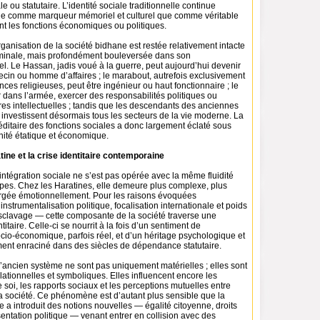
e ou statutaire. L’identité sociale traditionnelle continue
ge comme marqueur mémoriel et culturel que comme véritable
nt les fonctions économiques ou politiques.
ganisation de la société bidhane est restée relativement intacte
minale, mais profondément bouleversée dans son
l. Le Hassan, jadis voué à la guerre, peut aujourd’hui devenir
ecin ou homme d’affaires ; le marabout, autrefois exclusivement
ces religieuses, peut être ingénieur ou haut fonctionnaire ; le
r dans l’armée, exercer des responsabilités politiques ou
es intellectuelles ; tandis que les descendants des anciennes
 investissent désormais tous les secteurs de la vie moderne. La
éditaire des fonctions sociales a donc largement éclaté sous
rnité étatique et économique.
tine et la crise identitaire contemporaine
ntégration sociale ne s’est pas opérée avec la même fluidité
upes. Chez les Haratines, elle demeure plus complexe, plus
hargée émotionnellement. Pour les raisons évoquées
trumentalisation politique, focalisation internationale et poids
sclavage — cette composante de la société traverse une
ntitaire. Celle-ci se nourrit à la fois d’un sentiment de
cio-économique, parfois réel, et d’un héritage psychologique et
ment enraciné dans des siècles de dépendance statutaire.
’ancien système ne sont pas uniquement matérielles ; elles sont
lationnelles et symboliques. Elles influencent encore les
 soi, les rapports sociaux et les perceptions mutuelles entre
 société. Ce phénomène est d’autant plus sensible que la
e a introduit des notions nouvelles — égalité citoyenne, droits
sentation politique — venant entrer en collision avec des