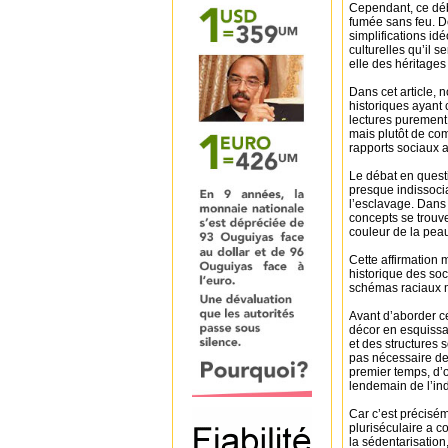
Cependant, ce déba
fumée sans feu. De
simplifications idé
culturelles qu’il s
elle des héritages
Dans cet article, 
historiques ayant 
lectures purement 
mais plutôt de co
rapports sociaux 
Le débat en quest
presque indissocia
l’esclavage. Dans
concepts se trouve
couleur de la peau
Cette affirmation m
historique des so
schémas raciaux m
Avant d’aborder ce
décor en esquissa
et des structures s
pas nécessaire de 
premier temps, d’o
lendemain de l’i
Car c’est précisém
pluriséculaire a c
la sédentarisation,