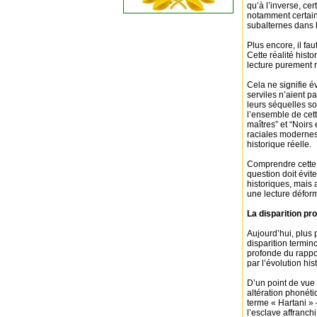
qu’à l’inverse, ce
notamment certain
subalternes dans l
Plus encore, il fau
Cette réalité hist
lecture purement r
Cela ne signifie 
serviles n’aient pa
leurs séquelles s
l’ensemble de cett
maîtres” et “Noirs
raciales modernes
historique réelle.
Comprendre cette 
question doit évit
historiques, mais a
une lecture défor
La disparition pr
Aujourd’hui, plus
disparition termin
profonde du rappor
par l’évolution hi
D’un point de vue
altération phonétiq
terme « Hartani » 
l’esclave affranch