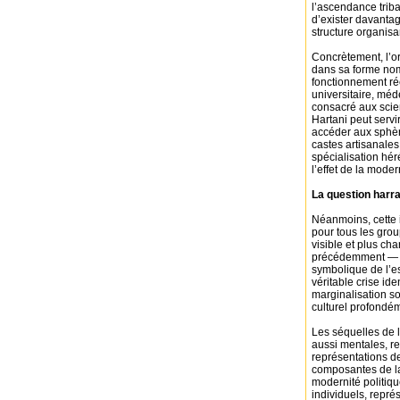
l’ascendance tribal
d’exister davanta
structure organisa
Concrètement, l’or
dans sa forme no
fonctionnement rée
universitaire, méd
consacré aux scien
Hartani peut servi
accéder aux sphèr
castes artisanales
spécialisation hér
l’effet de la mode
La question harra
Néanmoins, cette i
pour tous les gro
visible et plus c
précédemment — ins
symbolique de l’e
véritable crise ide
marginalisation so
culturel profondé
Les séquelles de l
aussi mentales, re
représentations de
composantes de la
modernité politiqu
individuels, repré