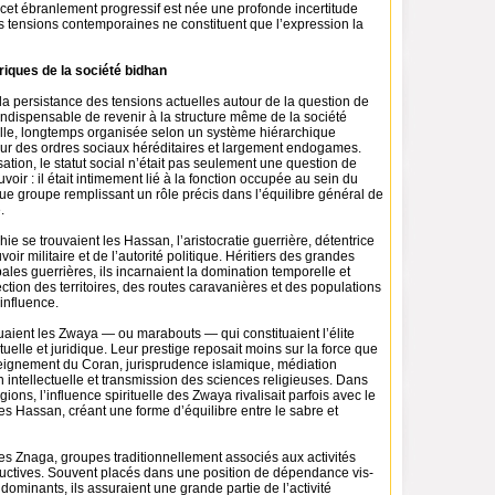
et ébranlement progressif est née une profonde incertitude
les tensions contemporaines ne constituent que l’expression la
riques de la société bidhan
a persistance des tensions actuelles autour de la question de
t indispensable de revenir à la structure même de la société
elle, longtemps organisée selon un système hiérarchique
ur des ordres sociaux héréditaires et largement endogames.
ation, le statut social n’était pas seulement une question de
voir : il était intimement lié à la fonction occupée au sein du
ue groupe remplissant un rôle précis dans l’équilibre général de
.
hie se trouvaient les Hassan, l’aristocratie guerrière, détentrice
ir militaire et de l’autorité politique. Héritiers des grandes
bales guerrières, ils incarnaient la domination temporelle et
ection des territoires, des routes caravanières et des populations
influence.
uaient les Zwaya — ou marabouts — qui constituaient l’élite
ctuelle et juridique. Leur prestige reposait moins sur la force que
nseignement du Coran, jurisprudence islamique, médiation
n intellectuelle et transmission des sciences religieuses. Dans
ons, l’influence spirituelle des Zwaya rivalisait parfois avec le
des Hassan, créant une forme d’équilibre entre le sabre et
es Znaga, groupes traditionnellement associés aux activités
ductives. Souvent placés dans une position de dépendance vis-
dominants, ils assuraient une grande partie de l’activité