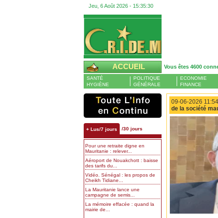
Jeu, 6 Août 2026 -
15:35:31
ACCUEIL
Vous êtes 4600 conn
SANTÉ
POLITIQUE
ECONOMIE
HYGIÈNE
GÉNÉRALE
FINANCE
09-06-2026 11:54
de la société ma
/30 jours
+ Lus/7 jours
Pour une retraite digne en
Mauritanie : relever...
Aéroport de Nouakchott : baisse
des tarifs du...
Vidéo. Sénégal : les propos de
Cheikh Tidiane...
La Mauritanie lance une
campagne de semis...
La mémoire effacée : quand la
mairie de...