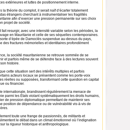
nces extérieures et luttes de positionnement interne.
la théorie du complot, il serait naïf d’écarter totalement
das étrangers cherchant à instrumentaliser les fragilités
uritanie afin d’exercer une pression permanente sur ses choix
on projet de société.
fait resurgir, avec une intensité variable selon les périodes, la
lavage en Mauritanie et celle de ses séquelles contemporaines.
e sorte d’épée de Damoclès suspendue au-dessus du pays,
e des fractures mémorielles et identitaires profondément
ce, la société mauritanienne se retrouve sommée de se
éfinir et parfois même de se défendre face à des lectures souvent
 son histoire.
 que cette situation sert des intérêts multiples et parfois
ertains acteurs locaux se présentent comme les porte-voix
mes réelles ou supposées, transformant cette question en capital
que ou financier.
lle internationale, brandissent régulièrement la menace de
nie parmi les États violant systématiquement les droits humains,
vier de pression diplomatique permettant de maintenir ses
e position de dépendance ou de vulnérabilité vis-à-vis de
ères.
galement toute une frange de passionnés, de militants et
alimentent le débat dans un climat émotionnel où l’indignation
sur la rigueur historique et anthropologique.