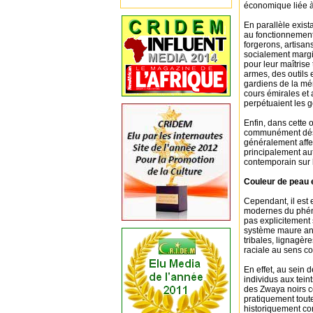
économique liée à 
En parallèle exist
au fonctionnement
forgerons, artisa
socialement margi
pour leur maîtrise
armes, des outils 
gardiens de la mé
cours émirales et a
perpétuaient les gé
Enfin, dans cette 
communément dési
généralement affe
principalement aut
contemporain sur 
Couleur de peau e
Cependant, il est 
modernes du phénom
pas explicitement 
système maure anci
tribales, lignagèr
raciale au sens c
En effet, au sein 
individus aux teint
des Zwaya noirs co
pratiquement toute
historiquement co