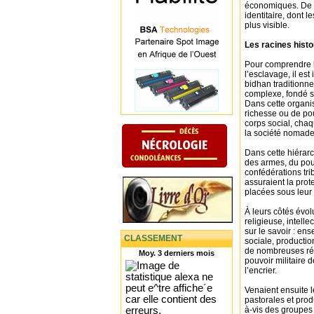
économiques. De c
identitaire, dont 
plus visible.
Les racines histo
Pour comprendre l
l’esclavage, il es
bidhan traditionn
complexe, fondé s
Dans cette organis
richesse ou de pou
corps social, chaq
la société nomade
Dans cette hiérarc
des armes, du pouvo
confédérations tri
assuraient la prot
placées sous leur 
À leurs côtés évol
religieuse, intelle
sur le savoir : e
CLASSEMENT
sociale, productio
de nombreuses régi
Moy. 3 derniers mois
pouvoir militaire 
l’encrier.
Venaient ensuite l
pastorales et pro
à-vis des groupes 