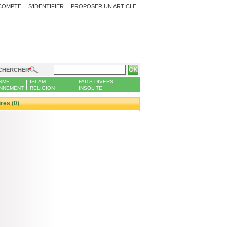
COMPTE
S'IDENTIFIER
PROPOSER UN ARTICLE
CHERCHER
SME
ISLAM
FAITS DIVERS
NNEMENT
RELIGION
INSOLITE
es (0)