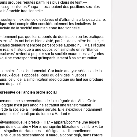
rtains groupes réputés parmi les plus clairs de teint —
s segments des Znaga — occupaient des positions sociales
a hiérarchie traditionnelle.
t souligner l’existence d’esclaves et d’affranchis à la peau claire.
orique vient complexifier considérablement les tentatives de
aciale de la société mauritanienne traditionnelle.
évidemment pas que les rapports de domination ou les pratiques
s existé. Ils ont bel et bien existé, parfois de manière brutale, et
ociales demeurent encore perceptibles aujourd’hui. Mais réduire
e réalité historique à une opposition simpliste entre “Blancs
 esclaves” revient à projeter sur la société maure des catégories
 qui ne correspondent qu’imparfaitement à sa structuration
complexité est fondamental. Car toute analyse sérieuse de la
er deux écueils opposés : celui du déni des injustices
ussi celui de la simplification idéologique qui finit par produire
mée du passé.
ogressive de l’ancien ordre social
 personne ne se revendique de la catégorie des Abid. Cette
ologique n’est pas anodine et traduit une transformation
t de la société à l’héritage servile. Elle s’explique notamment
storique et sémantique du terme « Hartani ».
 étymologique, le préfixe « Har » apparaît comme une légère
ue du mot arabe « Hor », qui signifie littéralement « libre ». Le
— singulier de Haratines — désignait traditionnellement
i ainsi que sa descendance. Il marquait donc déjà, dans l’ordre