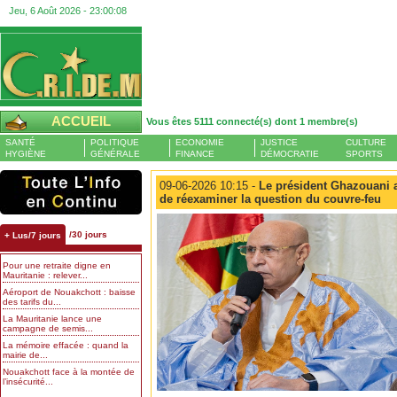
Jeu, 6 Août 2026 -
23:00:09
ACCUEIL
Vous êtes 5111 connecté(s) dont 1 membre(s)
SANTÉ
POLITIQUE
ECONOMIE
JUSTICE
CULTURE
HYGIÈNE
GÉNÉRALE
FINANCE
DÉMOCRATIE
SPORTS
09-06-2026 10:15 -
Le président Ghazouani a
de réexaminer la question du couvre-feu
/30 jours
+ Lus/7 jours
Pour une retraite digne en
Mauritanie : relever...
Aéroport de Nouakchott : baisse
des tarifs du...
La Mauritanie lance une
campagne de semis...
La mémoire effacée : quand la
mairie de...
Nouakchott face à la montée de
l’insécurité...