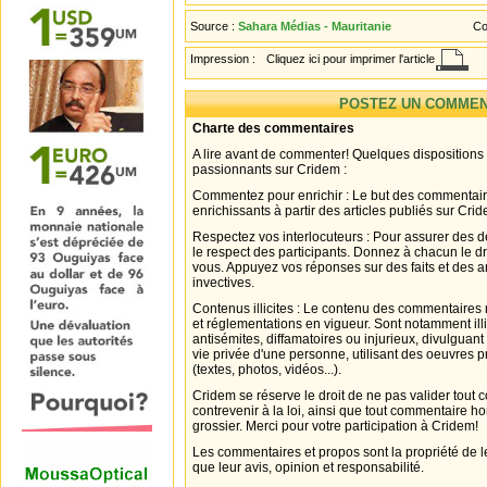
Source :
Sahara Médias - Mauritanie
Co
Impression :
Cliquez ici pour imprimer l'article
POSTEZ UN COMMEN
Charte des commentaires
A lire avant de commenter! Quelques dispositions
passionnants sur Cridem :
Commentez pour enrichir : Le but des commentair
enrichissants à partir des articles publiés sur Cri
Respectez vos interlocuteurs : Pour assurer des d
le respect des participants. Donnez à chacun le d
vous. Appuyez vos réponses sur des faits et des 
invectives.
Contenus illicites : Le contenu des commentaires n
et réglementations en vigueur. Sont notamment illi
antisémites, diffamatoires ou injurieux, divulguant
vie privée d'une personne, utilisant des oeuvres p
(textes, photos, vidéos...).
Cridem se réserve le droit de ne pas valider tout
contrevenir à la loi, ainsi que tout commentaire h
grossier. Merci pour votre participation à Cridem!
Les commentaires et propos sont la propriété de l
que leur avis, opinion et responsabilité.