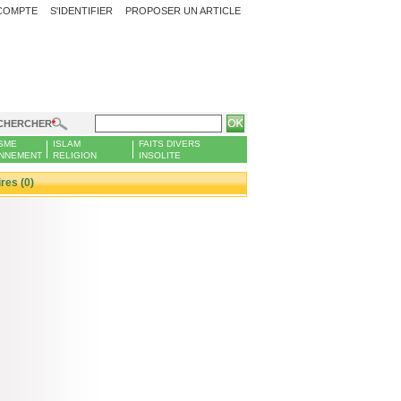
COMPTE
S'IDENTIFIER
PROPOSER UN ARTICLE
CHERCHER
SME
ISLAM
FAITS DIVERS
NNEMENT
RELIGION
INSOLITE
es (0)