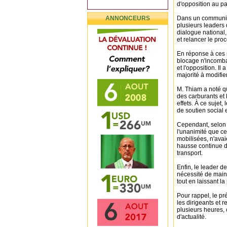
d'opposition au pa
ANNONCEURS
Dans un communiqu
plusieurs leaders 
dialogue national,
et relancer le pro
En réponse à ces s
blocage n'incombai
et l'opposition. Il
majorité à modifie
M. Thiam a noté qu
des carburants et
effets. À ce sujet
de soutien socia
Cependant, selon M
l'unanimité que ce
mobilisées, n'avai
hausse continue d
transport.
Enfin, le leader d
nécessité de maint
tout en laissant la
Pour rappel, le 
les dirigeants et 
plusieurs heures,
d'actualité.