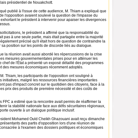
lais présidentiel de Nouakchott.
é publié à l'issue de cette audience, M. Thiam a expliqué que
de l'opposition avaient soulevé la question de l'impasse du
 exhortant le président à intervenir pour apaiser les divergences
cessus.
ollicitations, le président a affirmé que la responsabilité du
t pas à une seule partie, mais était partagée entre la majorité
 a également précisé qu'il était hors de question de contraindre la
r sa position sur les points de discorde liés au dialogue.
e la réunion avait aussi abordé les répercussions de la crise
 les mesures gouvernementales prises pour en atténuer les
, le chef de l'État a présenté un exposé détaillé des programmes
l et des mesures économiques récemment adoptés.
. Thiam, les participants de l'opposition ont souligné à
s initiatives, malgré les ressources financières importantes
ent pas d'impact concret sur le quotidien des citoyens, face à la
es prix des produits de première nécessité et des coûts de
es FPC a estimé que la rencontre avait permis de réaffirmer la
enir la stabilité nationale face aux défis sécuritaires régionaux,
 porte ouverte à un dialogue politique inclusif.
président Mohamed Ould Cheikh Ghazouani avait reçu dimanche
représentants des partis d'opposition lors d'une réunion de
 consacrée à l'examen des dossiers politiques et économiques