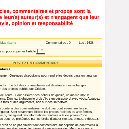
icles, commentaires et propos sont la
e leur(s) auteur(s) et n'engagent que leur
avis, opinion et responsabilité
 Mauritanie
Commentaires :
0
Lus :
1636
 ici pour imprimer l'article
POSTEZ UN COMMENTAIRE
ntaires
menter! Quelques dispositions pour rendre les débats passionnants sur
chir : Le but des commentaires est d'instaurer des échanges
r des articles publiés sur Cridem.
ocuteurs : Pour assurer des débats de qualité, un maître-mot: le
pants. Donnez à chacun le droit d'être en désaccord avec vous. Appuyez
s faits et des arguments, non sur des invectives.
 Le contenu des commentaires ne doit pas contrevenir aux lois et
igueur. Sont notamment illicites les propos racistes ou antisémites,
rieux, divulguant des informations relatives à la vie privée d'une
es oeuvres protégées par les droits d'auteur (textes, photos, vidéos...).
 droit de ne pas valider tout commentaire susceptible de contrevenir à
ut commentaire hors-sujet, promotionnel ou grossier. Merci pour votre