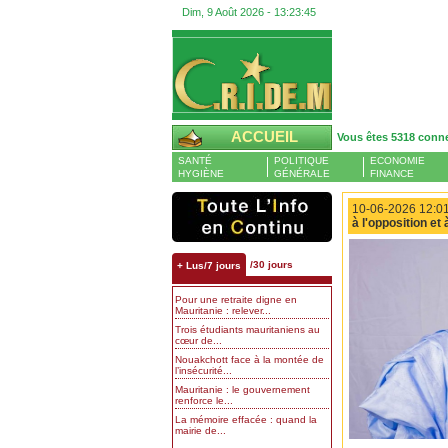
Dim, 9 Août 2026 -
13:23:46
ACCUEIL
Vous êtes 5318 conn
SANTÉ
POLITIQUE
ECONOMIE
HYGIÈNE
GÉNÉRALE
FINANCE
10-06-2026 12:01
à l'opposition et 
/30 jours
+ Lus/7 jours
Pour une retraite digne en
Mauritanie : relever...
Trois étudiants mauritaniens au
cœur de...
Nouakchott face à la montée de
l’insécurité...
Mauritanie : le gouvernement
renforce le...
La mémoire effacée : quand la
mairie de...