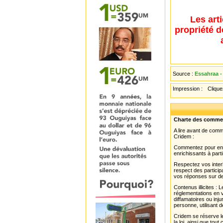
Les art
propriété d
Source :
Essahraa -
Impression :
Cliquez
Charte des comme
A lire avant de com
Cridem :
Commentez pour enri
enrichissants à parti
Respectez vos interl
respect des partici
vos réponses sur de
Contenus illicites :
réglementations en v
diffamatoires ou inju
personne, utilisant d
Cridem se réserve le
la loi, ainsi que to