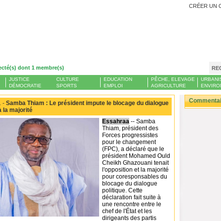
CRÉER UN 
ecté(s) dont 1 membre(s)
RE
JUSTICE
CULTURE
EDUCATION
PÊCHE, ELEVAGE
URBANI
DÉMOCRATIE
SPORTS
EMPLOI
AGRICULTURE
ENVIRO
Commentair
 -
Samba Thiam : Le président impute le blocage du dialogue
à la majorité
Essahraa
-- Samba
Thiam, président des
Forces progressistes
pour le changement
(FPC), a déclaré que le
président Mohamed Ould
Cheikh Ghazouani tenait
l'opposition et la majorité
pour coresponsables du
blocage du dialogue
politique. Cette
déclaration fait suite à
une rencontre entre le
chef de l'État et les
dirigeants des partis