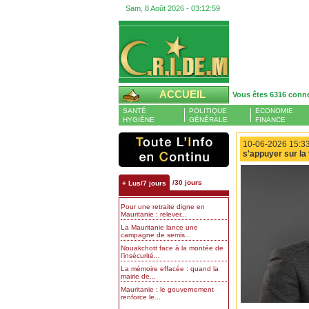
Sam, 8 Août 2026 -
03:13:00
ACCUEIL
Vous êtes 6316 conn
SANTÉ
POLITIQUE
ECONOMIE
HYGIÈNE
GÉNÉRALE
FINANCE
10-06-2026 15:33
s'appuyer sur la
/30 jours
+ Lus/7 jours
Pour une retraite digne en
Mauritanie : relever...
La Mauritanie lance une
campagne de semis...
Nouakchott face à la montée de
l’insécurité...
La mémoire effacée : quand la
mairie de...
Mauritanie : le gouvernement
renforce le...