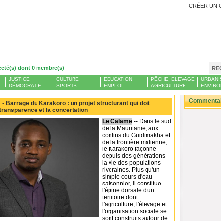
CRÉER UN 
ecté(s) dont 0 membre(s)
RE
JUSTICE
CULTURE
EDUCATION
PÊCHE, ELEVAGE
URBANI
DÉMOCRATIE
SPORTS
EMPLOI
AGRICULTURE
ENVIRO
Commentair
 -
Barrage du Karakoro : un projet structurant qui doit
 transparence et la concertation
Le Calame
-- Dans le sud
de la Mauritanie, aux
confins du Guidimakha et
de la frontière malienne,
le Karakoro façonne
depuis des générations
la vie des populations
riveraines. Plus qu'un
simple cours d'eau
saisonnier, il constitue
l'épine dorsale d'un
territoire dont
l'agriculture, l'élevage et
l'organisation sociale se
sont construits autour de