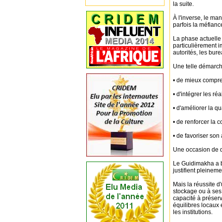
la suite.
À l'inverse, le ma
parfois la méfianc
La phase actuelle 
particulièrement i
autorités, les bur
Une telle démarche
• de mieux compren
• d'intégrer les ré
• d'améliorer la q
• de renforcer la c
• de favoriser son
Une occasion de 
Le Guidimakha a be
justifient pleinem
Mais la réussite 
stockage ou à ses
capacité à préser
équilibres locaux 
les institutions.