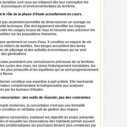
us durables sont ceux qui intègrent dès leur conception les
, économiques et environnementales du territoire.
 le rôle de la phase d'étude actuellement en cours.
it pas seulement permettre de dimensionner un ouvrage ou
ilité technique. Elle doit également identifier les risques
ndre les usages locaux de l'eau et mesurer avec précision les
ibles sur les populations riveraines.
pas seulement un cours d'eau. Il constitue un espace de vie
 milliers de familles. Ses berges accueillent des terres
nes de pâturage et des activités économiques qui se sont
l des générations.
ocales possèdent une connaissance précieuse de ce territoire.
les cycles des crues, les zones historiquement inondables, les
 les plus productifs et les équilibres qui se sont progressivement
du fleuve.
errain constitue une expertise à part entière. Elle représente
rmation complémentaire et indispensable aux analyses
es par les bureaux d'études.
oncertation : des outils de réussite, pas des contraintes
ojets modernes, la concertation n'est pas une formalité
e constitue un véritable outil de gestion des risques.
ations concernées, expliquer les objectifs du projet, présenter
iés et recueillir les observations des habitants permet souvent
tôt des problématiques qui pourraient devenir plus complexes par