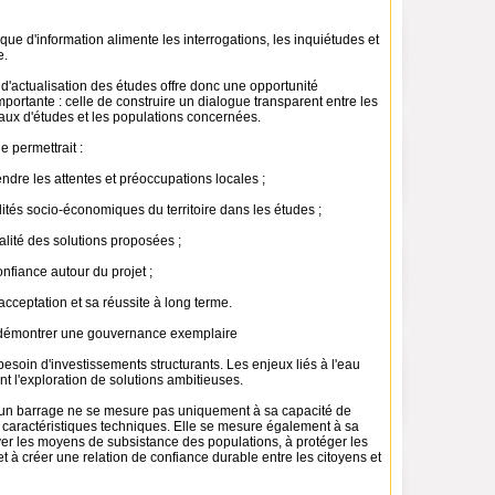
nque d'information alimente les interrogations, les inquiétudes et
e.
d'actualisation des études offre donc une opportunité
mportante : celle de construire un dialogue transparent entre les
eaux d'études et les populations concernées.
 permettrait :
dre les attentes et préoccupations locales ;
alités socio-économiques du territoire dans les études ;
ualité des solutions proposées ;
onfiance autour du projet ;
 acceptation et sa réussite à long terme.
démontrer une gouvernance exemplaire
soin d'investissements structurants. Les enjeux liés à l'eau
ent l'exploration de solutions ambitieuses.
d'un barrage ne se mesure pas uniquement à sa capacité de
 caractéristiques techniques. Elle se mesure également à sa
ver les moyens de subsistance des populations, à protéger les
et à créer une relation de confiance durable entre les citoyens et