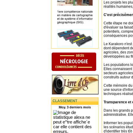
Les projets les pl
réalités humaines
C'est précisément
Cette étape ne do
d'évaluer sa faisab
potentiels, compre
conséquences poss
Le Karakoro n'est 
dont dépendent des
agricoles, des zo
développées au fi
Les populations l
Elles connaissent 
secteurs agricoles
construits autour 
Cette mémoire du t
une source d'info
techniques réalisé
CLASSEMENT
Transparence et c
Moy. 3 derniers mois
Dans les grands pr
administrative. Ell
Informer les popul
les scénarios étud
d'identifier très 