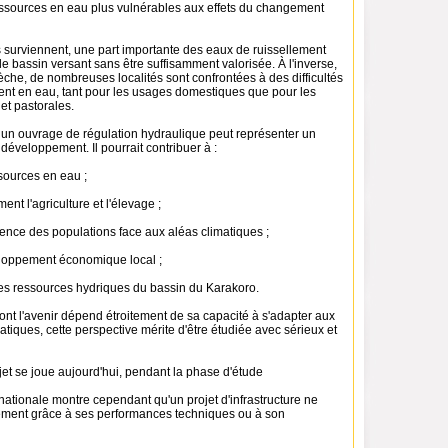
ressources en eau plus vulnérables aux effets du changement
s surviennent, une part importante des eaux de ruissellement
le bassin versant sans être suffisamment valorisée. À l'inverse,
èche, de nombreuses localités sont confrontées à des difficultés
nt en eau, tant pour les usages domestiques que pour les
 et pastorales.
 un ouvrage de régulation hydraulique peut représenter un
 développement. Il pourrait contribuer à :
ssources en eau ;
ent l'agriculture et l'élevage ;
ilience des populations face aux aléas climatiques ;
veloppement économique local ;
 les ressources hydriques du bassin du Karakoro.
nt l'avenir dépend étroitement de sa capacité à s'adapter aux
iques, cette perspective mérite d'être étudiée avec sérieux et
jet se joue aujourd'hui, pendant la phase d'étude
nationale montre cependant qu'un projet d'infrastructure ne
ement grâce à ses performances techniques ou à son