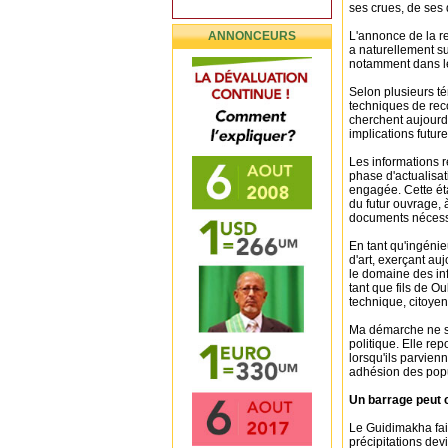
ses crues, de ses
ANNONCEURS
L'annonce de la re
a naturellement s
notamment dans l
Selon plusieurs té
techniques de reco
cherchent aujourd'
implications futur
Les informations r
phase d'actualisa
engagée. Cette ét
du futur ouvrage,
documents nécessa
En tant qu'ingénie
d'art, exerçant a
le domaine des in
tant que fils de O
technique, citoyen
Ma démarche ne s'
politique. Elle re
lorsqu'ils parvien
adhésion des pop
Un barrage peut 
Le Guidimakha fai
précipitations dev