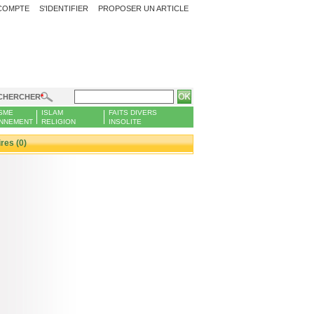
COMPTE
S'IDENTIFIER
PROPOSER UN ARTICLE
CHERCHER
SME
ISLAM
FAITS DIVERS
NNEMENT
RELIGION
INSOLITE
es (0)