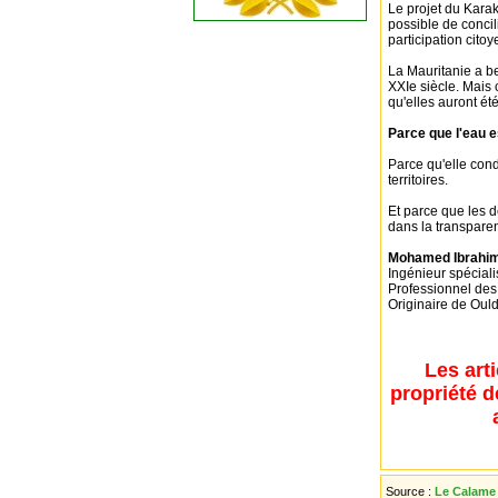
Le projet du Karak
possible de concil
participation cito
La Mauritanie a b
XXIe siècle. Mais 
qu'elles auront ét
Parce que l'eau 
Parce qu'elle condi
territoires.
Et parce que les d
dans la transparen
Mohamed Ibrahi
Ingénieur spéciali
Professionnel des 
Originaire de Oul
Les art
propriété d
Source :
Le Calame 