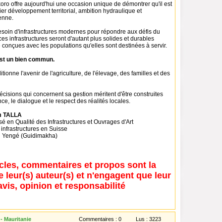
oro offre aujourd'hui une occasion unique de démontrer qu'il est
ier développement territorial, ambition hydraulique et
yenne.
esoin d'infrastructures modernes pour répondre aux défis du
ces infrastructures seront d'autant plus solides et durables
é conçues avec les populations qu'elles sont destinées à servir.
est un bien commun.
tionne l'avenir de l'agriculture, de l'élevage, des familles et des
écisions qui concernent sa gestion méritent d'être construites
ce, le dialogue et le respect des réalités locales.
m TALLA
sé en Qualité des Infrastructures et Ouvrages d'Art
infrastructures en Suisse
d Yengé (Guidimakha)
icles, commentaires et propos sont la
e leur(s) auteur(s) et n'engagent que leur
avis, opinion et responsabilité
- Mauritanie
Commentaires :
0
Lus :
3223