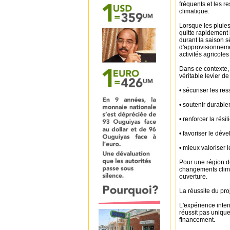
fréquents et les 
climatique.
Lorsque les pluie
quitte rapidement 
durant la saison s
d'approvisionneme
activités agricoles
Dans ce contexte,
véritable levier de
• sécuriser les re
• soutenir durablem
• renforcer la rés
• favoriser le dé
• mieux valoriser
Pour une région do
changements climat
ouverture.
La réussite du pro
L'expérience inter
réussit pas uniqu
financement.