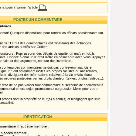
 ici pour imprimer l'article
POSTEZ UN COMMENTAIRE
ntaires
menter! Quelques dispositions pour rendre les débats passionnants sur
chir : Le but des commentaires est d'instaurer des échanges
r des articles publiés sur Cridem.
ocuteurs : Pour assurer des débats de qualité, un maître-mot: le
pants. Donnez à chacun le droit d'être en désaccord avec vous. Appuyez
s faits et des arguments, non sur des invectives.
 Le contenu des commentaires ne doit pas contrevenir aux lois et
igueur. Sont notamment illicites les propos racistes ou antisémites,
rieux, divulguant des informations relatives à la vie privée d'une
es oeuvres protégées par les droits d'auteur (textes, photos, vidéos...).
 droit de ne pas valider tout commentaire susceptible de contrevenir à
ut commentaire hors-sujet, promotionnel ou grossier. Merci pour votre
m!
propos sont la propriété de leur(s) auteur(s) et n'engagent que leur
onsabilité.
IDENTIFICATION
mentaire il faut être membre .
 un accès membre .