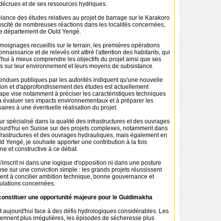
 décrues et de ses ressources hydriques.
lance des études relatives au projet de barrage sur le Karakoro
uscité de nombreuses réactions dans les localités concernées,
e département de Ould Yengé.
moignages recueillis sur le terrain, les premières opérations
nnaissance et de relevés ont attiré l'attention des habitants, qui
hui à mieux comprendre les objectifs du projet ainsi que ses
es sur leur environnement et leurs moyens de subsistance.
endues publiques par les autorités indiquent qu'une nouvelle
tion et d'approfondissement des études est actuellement
ape vise notamment à préciser les caractéristiques techniques
 à évaluer ses impacts environnementaux et à préparer les
ires à une éventuelle réalisation du projet.
ur spécialisé dans la qualité des infrastructures et des ouvrages
ujourd'hui en Suisse sur des projets complexes, notamment dans
frastructures et des ouvrages hydrauliques, mais également en
uld Yengé, je souhaite apporter une contribution à la fois
ne et constructive à ce débat.
inscrit ni dans une logique d'opposition ni dans une posture
pose sur une conviction simple : les grands projets réussissent
nent à concilier ambition technique, bonne gouvernance et
ulations concernées.
constituer une opportunité majeure pour le Guidimakha
t aujourd'hui face à des défis hydrologiques considérables. Les
iennent plus irrégulières, les épisodes de sécheresse plus