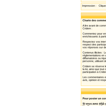
Impression :
Cliquez
Charte des comme
A lire avant de com
Cridem :
Commentez pour enri
enrichissants à parti
Respectez vos interl
respect des partici
vos réponses sur de
Contenus illicites :
réglementations en v
diffamatoires ou inju
personne, utilisant d
Cridem se réserve le
la loi, ainsi que to
participation à Cride
Les commentaires et 
avis, opinion et resp
Pour poster un com
Si vous avez déjà