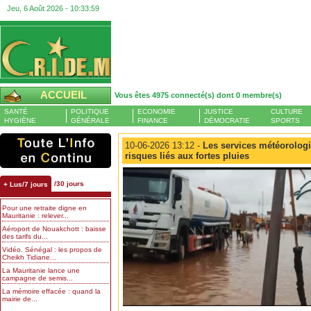
Jeu, 6 Août 2026 -
10:34:00
ACCUEIL
Vous êtes 4975 connecté(s) dont 0 membre(s)
SANTÉ
POLITIQUE
ECONOMIE
JUSTICE
CULTURE
HYGIÈNE
GÉNÉRALE
FINANCE
DÉMOCRATIE
SPORTS
10-06-2026 13:12 -
Les services météorologiq
risques liés aux fortes pluies
/30 jours
+ Lus/7 jours
Pour une retraite digne en
Mauritanie : relever...
Aéroport de Nouakchott : baisse
des tarifs du...
Vidéo. Sénégal : les propos de
Cheikh Tidiane...
La Mauritanie lance une
campagne de semis...
La mémoire effacée : quand la
mairie de...