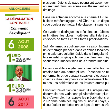
plusieurs régions du pays pourraient accentuer
notamment dans les zones insuffisamment éq
ANNONCEURS
drainage.
Dans un entretien accordé à la chaîne TTV, le
bulletin météorologique « Al-Ghaïth », un dispo
code couleur permettant de classer l’intensité 
Ce système distingue les précipitations faibles
millimètres, les pluies modérées allant de 9 à 3
épisodes de fortes et très fortes précipitations.
Sidi Mohamed a souligné que la saison hiverna
un démarrage précoce dans certaines localités.
principale particularité réside dans l’irrégularit
leur répartition géographique que dans leur fr
sécheresse susceptibles de s’étendre sur plus
Le responsable a également attiré l’attention su
urbains face aux fortes pluies. L’absence de 
performants et de canaux capables d’évacuer 
volumes d’eau augmente considérablement le r
routes, les habitations et les infrastructures pu
Évoquant l’évolution du climat, il a indiqué que
désormais des variations pluviométriques plu
titre d’exemple, il a rappelé les précipitations
2022 dans certaines régions du nord du pays, 
d’eau étaient tombées en un laps de temps trè