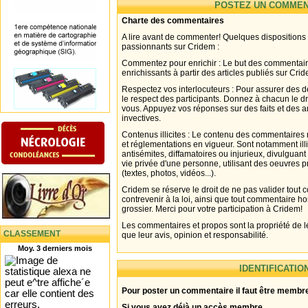
POSTEZ UN COMMEN
Charte des commentaires
A lire avant de commenter! Quelques dispositions
passionnants sur Cridem :
Commentez pour enrichir : Le but des commentair
enrichissants à partir des articles publiés sur Cri
Respectez vos interlocuteurs : Pour assurer des d
le respect des participants. Donnez à chacun le d
vous. Appuyez vos réponses sur des faits et des 
invectives.
Contenus illicites : Le contenu des commentaires n
et réglementations en vigueur. Sont notamment illi
antisémites, diffamatoires ou injurieux, divulguant
vie privée d'une personne, utilisant des oeuvres p
(textes, photos, vidéos...).
Cridem se réserve le droit de ne pas valider tout
contrevenir à la loi, ainsi que tout commentaire h
grossier. Merci pour votre participation à Cridem!
Les commentaires et propos sont la propriété de l
CLASSEMENT
que leur avis, opinion et responsabilité.
Moy. 3 derniers mois
IDENTIFICATIO
Pour poster un commentaire il faut être membre
Si vous avez déjà un accès membre .