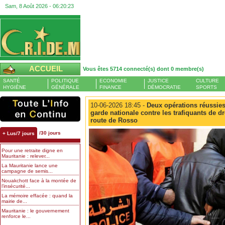
Sam, 8 Août 2026 -
06:20:24
ACCUEIL
Vous êtes 5714 connecté(s) dont 0 membre(s)
SANTÉ
POLITIQUE
ECONOMIE
JUSTICE
CULTURE
HYGIÈNE
GÉNÉRALE
FINANCE
DÉMOCRATIE
SPORTS
10-06-2026 18:45 -
Deux opérations réussies 
garde nationale contre les trafiquants de d
route de Rosso
/30 jours
+ Lus/7 jours
Pour une retraite digne en
Mauritanie : relever...
La Mauritanie lance une
campagne de semis...
Nouakchott face à la montée de
l’insécurité...
La mémoire effacée : quand la
mairie de...
Mauritanie : le gouvernement
renforce le...