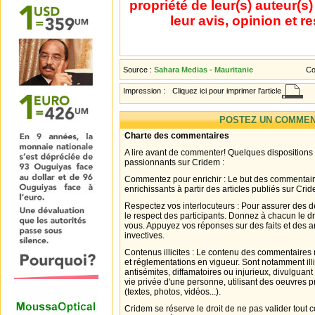
propriété de leur(s) auteur(s
leur avis, opinion et r
Source :
Sahara Medias - Mauritanie
Co
Impression :
Cliquez ici pour imprimer l'article
POSTEZ UN COMMEN
Charte des commentaires
A lire avant de commenter! Quelques dispositions
passionnants sur Cridem :
Commentez pour enrichir : Le but des commentair
enrichissants à partir des articles publiés sur Cri
Respectez vos interlocuteurs : Pour assurer des d
le respect des participants. Donnez à chacun le d
vous. Appuyez vos réponses sur des faits et des 
invectives.
Contenus illicites : Le contenu des commentaires n
et réglementations en vigueur. Sont notamment illi
antisémites, diffamatoires ou injurieux, divulguant
vie privée d'une personne, utilisant des oeuvres p
(textes, photos, vidéos...).
Cridem se réserve le droit de ne pas valider tout